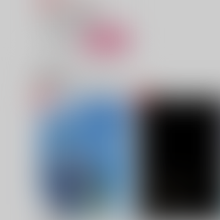
ジョジョの奇妙な冒険
空条承太郎×花京院典明
サンプル
カート
関連商品(カップリング)
さよなら、大好きな人
デキないっていった！
海宙時計
問題ナイジェリア
787
550
円
円
（税込）
（税込）
空条承太郎×花京院典明
空条承太郎×花京院典明
サンプル
作品詳細
サンプル
作品詳細