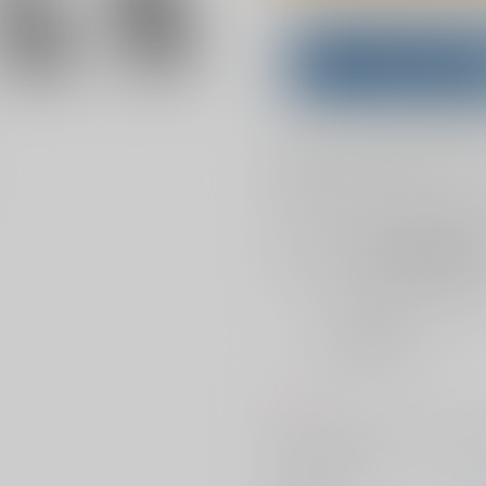
Overseas customers can a
Purchase on ZenMar
What is
お支払い金額：
787円
+
送料+
お支払時期についてはこちらをご覧
店舗在庫
を確認
おまとめ目安と発送目安
?
毎度便
2026/08/08から
5日以内に発送
コメント
生存院。IQ2で読むアホエロ本で
サークル名