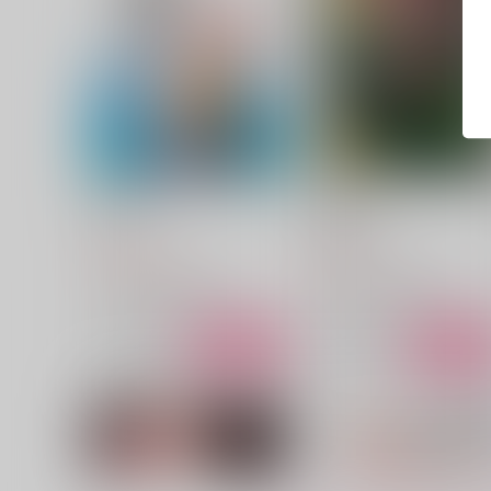
My Person
KEEP OUT
COIA
海宙時計
1,257
944
円
円
（税込）
（税込）
空条承太郎×花京院典明
空条承太郎×花京院典明
サンプル
作品詳細
サンプル
作品詳細