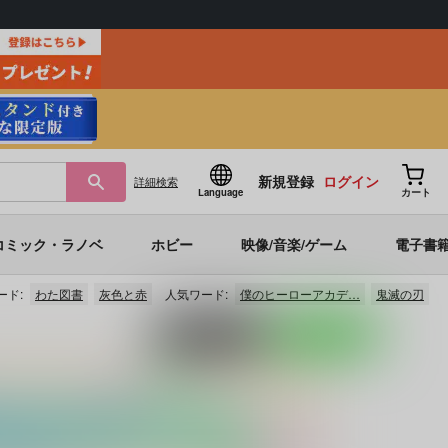
新規登録
ログイン
詳細
検索
Language
カート
コミック・ラノベ
ホビー
映像/音楽/ゲーム
電子書
ード:
わた図書
灰色と赤
人気ワード:
僕のヒーローアカデ…
鬼滅の刃
ポストする
LINEで送る