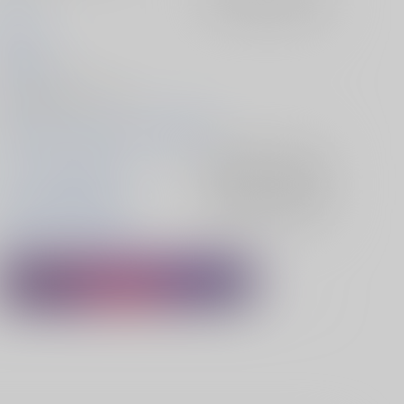
泉原葵
2025/07/13
同人誌 - 漫画/ Ｂ５ 36p
2025/07/13 プラチナムFlower 星願2025
ジョジョの奇妙な冒険
入荷アラート
を設定
空条承太郎×花京院典明
入荷アラート
を設定
空条承太郎
花京院典明