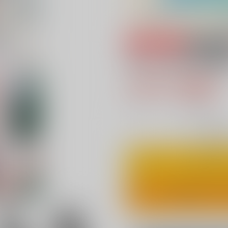
専売
18禁
ボタン1個。理性
787円（税込
7
通販ポイント：
pt獲得
？
◯
：在庫あ
カ
ワンクリ