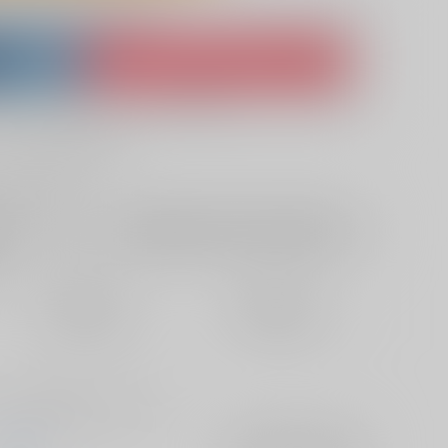
lso purchase from here
ket
Ship internationally via RAKUFUN
 ZenMarket
What is RAKUFUN
?
?
サービス料・手数料
?
ください
?
欲しいものリストに追加
定期便（週1)
定期便（月2)
2026/08/12から
2026/08/20から
10日以内に発送
14日以内に発送
す。注意書きをお読みください。
COIA
入荷アラート
を設定