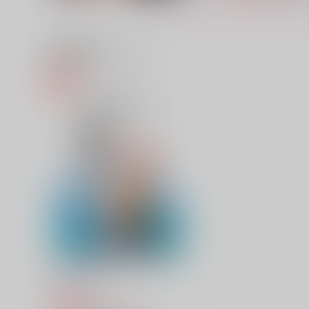
関連商品(サークル)
この花京院はフィクションで
親友とのセックスがとまら
す
い(再録)
クローカ
あまらんす
944
3,284
円
円
（税込）
（税込）
空条承太郎×花京院典明
空条承太郎×花京院典明
サンプル
作品詳細
サンプル
作品詳細
My Person
COIA
1,257
円
専売
（税込）