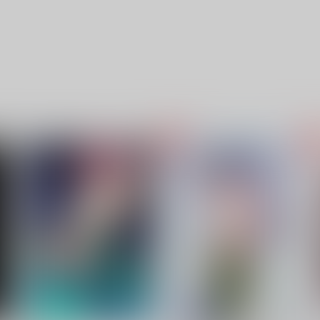
JamPack!!承花種付けプレス
Regulus
アンソロジー
g-rough
g
揚げせんべい
330
3
円
（税込）
2,200
円
（税込）
花京院典明×空条承太郎
空条承太郎×花京院典明
サンプル
作品詳細
サンプル
作品詳細