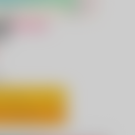
女性向け
0個。
）
り
ートに入れる
ックで今すぐ買う