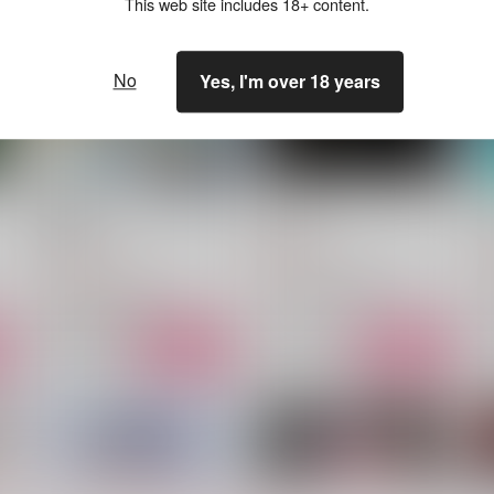
This web site includes 18+ content.
No
Yes, I'm over 18 years
帰り道アンソロジー ふたり
ROOM
H
の靴音
つぼづけ
笑うエルマー
944
1
円
（税込）
1,100
円
（税込）
空条承太郎×花京院典明
空条承太郎×花京院典明
サンプル
作品詳細
サンプル
作品詳細