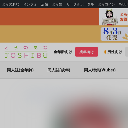
とらのあな
インフォ
店舗
とら婚
サークルポータル
とらコイン
WE
全年齢向け
成年向け
男性向け
同人誌(全年齢)
同人誌(成年)
同人特集(Vtuber)
とらのあな通販
同人誌
COIA
ボタン1個。理性0個。