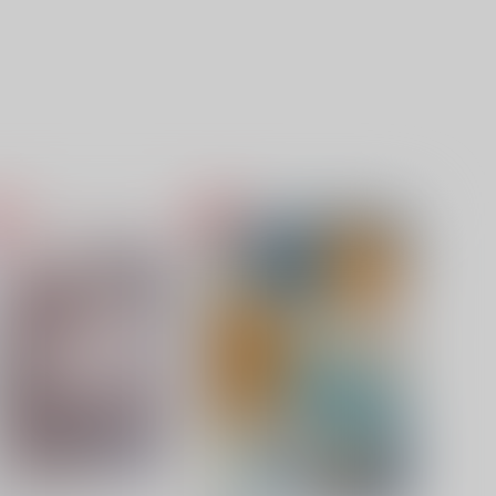
蠱惑的な彼女
おんぶエクスプレス再録集2
-rough
おんぶエクスプレス
30
2,357
円
円
（税込）
（税込）
花京院典明×空条承太郎
空条承太郎×花京院典明
サンプル
作品詳細
サンプル
作品詳細