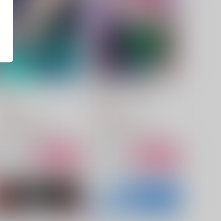
ollow
Drown in the jewels
月の雫
月の雫
,100
3,000
円
円
（税込）
（税込）
空条承太郎×花京院典明
空条承太郎×花京院典明
サンプル
作品詳細
サンプル
作品詳細