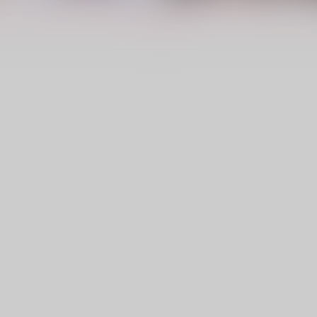
もっと見る！
な
空条承太郎氏を攻略するにあ
寝取られ背徳セックス
たっての諸問題について
おじレロ本舗
揚げせんべい
1,572
4
円
（税込）
660
円
（税込）
空条承太郎×花京院典明
空条承太郎×花京院典明
サンプル
作品詳細
サンプル
作品詳細