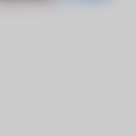
悪い子だれだ？
幸せの形
ばか盛りごはん
幸福理論
40
2,200
円
円
（税込）
（税込）
花京院典明×空条承太郎
空条承太郎×花京院典明
サンプル
作品詳細
サンプル
作品詳細