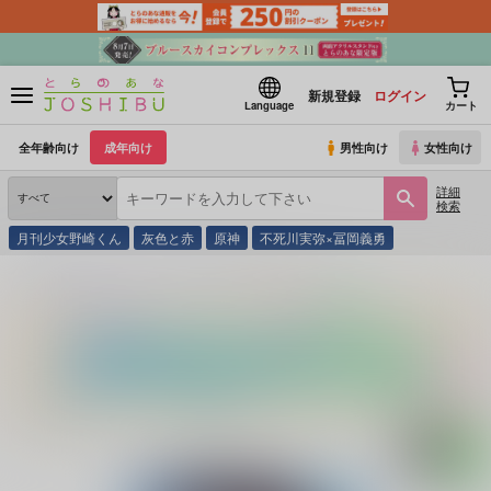
新規登録
ログイン
Language
カート
全年齢向け
成年向け
男性向け
女性向け
詳細
検索
月刊少女野崎くん
灰色と赤
原神
不死川実弥×冨岡義勇
とらのあな通販
同人誌
10000BPM
接近アクシデント！