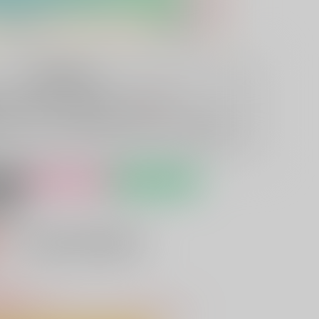
再販予約状況
7
2026/07/28 ～ 2026/08/13
（あと
日）
となっており、通常の予約商品とは異なります
→再販予約と
女性向け
予約受付中
間
込）
AOCS
不可
キャンセル不可
りわずか
26/07/28 00:00 ~ 2026/08/13 23:59