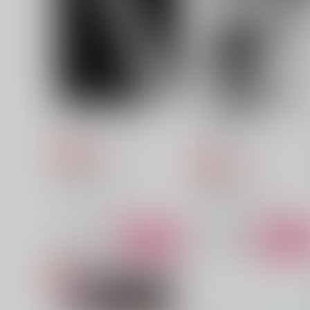
2,585
2,987
円
円
（税込）
（税込）
イデア×アズール
イデア×アズール
サンプル
作品詳細
サンプル
作品詳細
デメテルのいない春
メランコリックユーフォリ
ア 第二版
うすべに文庫
うすべに文庫
315
円
専売
（税込）
2,200
円
専売
（税込）
Dr.STONE
Dr.STONE
Dr.XENO×スタンリー
Dr.XENO×スタンリー
サンプル
カート
サンプル
カー
エポード・マキアーイメージ
エポード・マキアーイメー
イラスト集『ファンタズマ
イラスト集『ファンタズマ