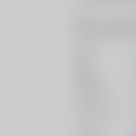
コメント
既刊【ポイント・ネモより仰ぐ墓
掛かられながらもゼノやスタン、
の主人公』）第陸章に繋がるSS
サークル名
作家
発行日
種別/サイズ
シリーズ（同人）
初出イベント
ジャンル/
サブジャンル
カップリング