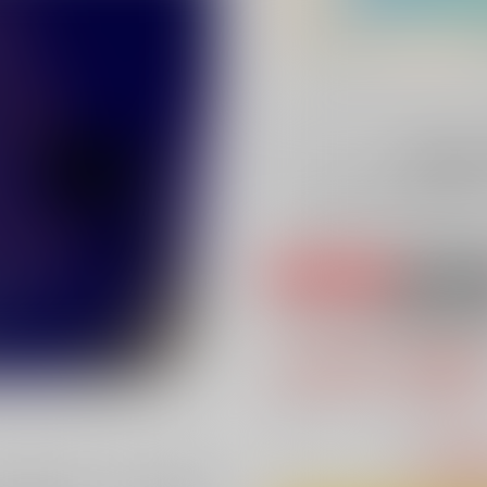
申込期間：
※こちらの商品は再販予約商品
は？
専売
18禁
アトラスが繋ぐ時
1,807円（税
16
通販ポイント：
pt獲得
？
△
：予約残
注文受付期間：20