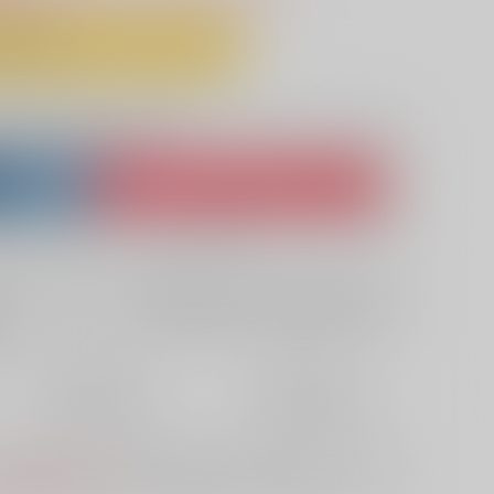
予約する
lso purchase from here
ket
Ship internationally via RAKUFUN
 ZenMarket
What is RAKUFUN
?
?
欲しいものリストに追加
定期便（週1)
定期便（月2)
2026年08月第4週から
2026年08月第4週から
10日以内に発送
14日以内に発送
S
は選択できません。
予めご了承の上、ご注文ください。