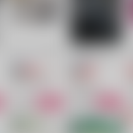
ームブランドを作るよ！
うすべに文庫
うすべに文庫
944
795
3
円
円
（税込）
（税込）
スタンリー×ゼノ
スタンリー×ゼノ
サンプル
作品詳細
サンプル
作品詳細
ストーンワールド％％％大改
SOLID RAIN（ソリッド レ
革！！
イン）降りしきる、痛み 第
二版
うすべに文庫
うすべに文庫
914
円
セール中
専売
セール中
専売
（税込）
3,251
Dr.STONE
オールキャラ
円
D
（税込）
スタンリー・スナイダー
D
Dr.STONE
Dr.XENO
スタンリー×Dr.XENO
ト
サンプル
カート
サンプル
カート
ジ
水面に流るる花の葬送
パインの怪我が招いた甘い時
間