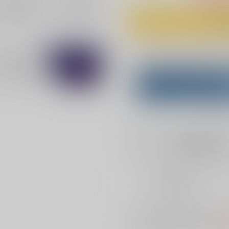
Overseas customers can a
Purchase on ZenMar
What is
店舗在庫
を確認
おまとめ目安と発送目安
?
毎度便
2026年08月第4週から
5日以内に発送
※ この商品は【配送方法】に
AOC