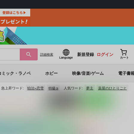
新規登録
ログイン
詳細
検索
Language
カート
コミック・ラノベ
ホビー
映像/音楽/ゲーム
電子書
急上昇ワード:
狛治×恋雪
特級α
人気ワード:
夢主
薬屋のひとりごと
ポストする
LINEで送る