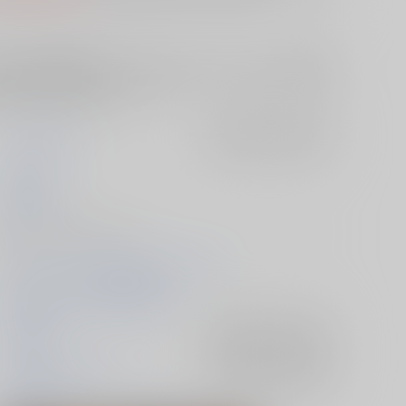
標】と世界線軸を同じとするスピンオフオムニバス。◯◯に襲い
他の登場人物達は各々の人生を全うする…（◯◯とは今作の『影
のポストカードオマケ付き
うすべに文庫
入荷アラート
を設定
きぬねず
2025/07/13
同人誌 - 小説/ Ａ５ 80p
ポイント・ネモより仰ぐ墓標ースピンオフ
2025/07/13 XSTASY 星願2025
Dr.STONE
入荷アラート
を設定
Dr.XENO×スタンリー
入荷アラート
を設定