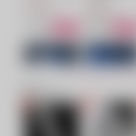
うすべに文庫
2,499
円
（税込）
2,200
円
（税込）
Dr.XENO×スタンリー
Dr.XENO×スタンリー
サンプル
作品詳細
サンプル
作品詳細
関連商品(サークル)
THANATOSIA
ネクロラビュリントス
うすべに文庫
うすべに文庫