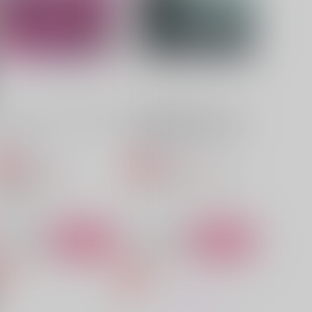
り、傷痕
うすべに文庫
うすべに文庫
,016
795
円
円
（税込）
（税込）
スタンリー×ゼノ
スタンリー×ゼノ
サンプル
作品詳細
サンプル
作品詳細
ストーンワールド△△△大改
INVISIBLE WATAR（インビ
革！！
ジブルウォーター）雨上が
り、傷痕
うすべに文庫
うすべに文庫
880
3,016
円
円
専売
専売
（税込）
（税込）
r.STONE
コクヨウ
Dr.STONE
スタンリー×ゼノ
r.XENO
スタンリー・スナイダー
サンプル
作品詳細
サンプル
作品詳細
ストーンワールド△△△大改
ストーンワールド％％％大改
革！！
革！！