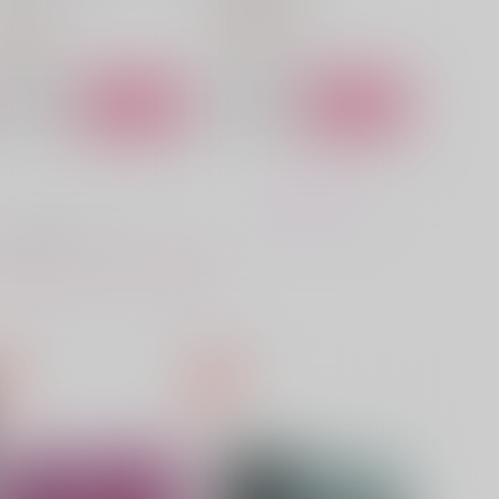
うすべに文庫
1,870
円
（税込）
87
円
（税込）
スタンリー×ゼノ
r.XENO
サンプル
作品詳細
サンプル
作品詳細
NVISIBLE WATAR（インビ
短編小説集『スゼと書いて実
ジブルウォーター）雨上が
存と読む』