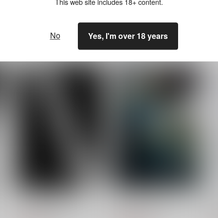
This web site includes 18+ content.
No
Yes, I'm over 18 years
デメテルのいない春
エポード・マキアー
ス
うすべに文庫
うすべに文庫