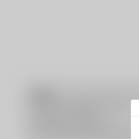
注意事項
商品特性上、注文後の
キャンセル
は承っておりません。
返品については
こちら
をご覧下さい。
おまとめ配送については
こちら
をご覧下さい。
再販投票については
こちら
をご覧下さい。
イベント応募券付商品などをご購入の際は毎度便をご利用く