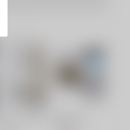
トーンワールド○○○大改
お漏らしクロニクル
革！！
うすべに文庫