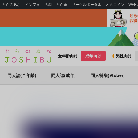
とらのあな
インフォ
店舗
とら婚
サークルポータル
とらコイン
WE
全年齢向け
成年向け
男性向け
同人誌(全年齢)
同人誌(成年)
同人特集(Vtuber)
とらのあな通販
同人誌
うすべに文庫
ポイント・ネモより仰