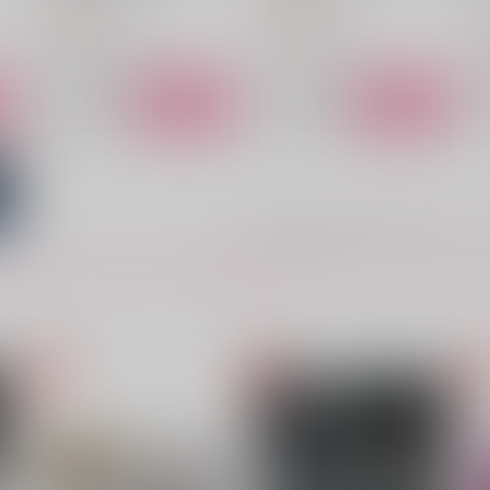
315
2,189
円
円
（税込）
（税込）
7
Dr.XENO×スタンリー
イデア×アズール
D
サンプル
作品詳細
サンプル
作品詳細
もっと見る！
君がタバコブランドを設立す
短編小説集『スゼと書いて真
I
るのなら僕は宇宙一のコンド
理と読む』