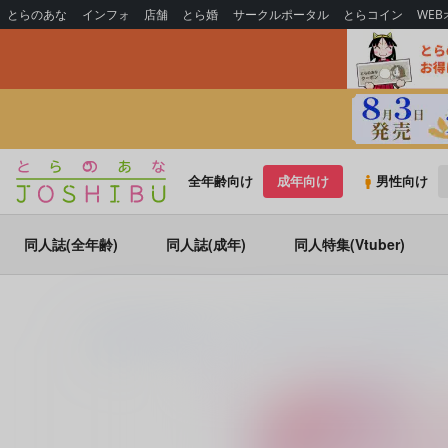
とらのあな
インフォ
店舗
とら婚
サークルポータル
とらコイン
WE
全年齢向け
成年向け
男性向け
同人誌(全年齢)
同人誌(成年)
同人特集(Vtuber)
とらのあな通販
同人誌
アイツの背番号
Mann des Schicksals