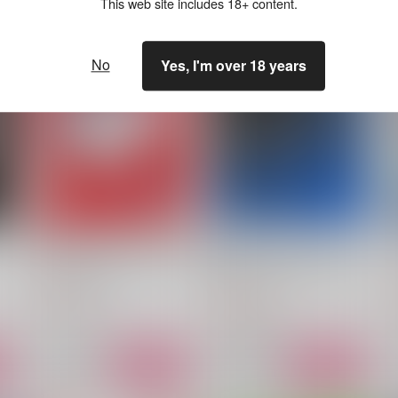
This web site includes 18+ content.
No
Yes, I'm over 18 years
黒耳ネザーのmon petit lapin
輝く
星 die Leuchtenden Sterne
アイツの背番号
みたらし団子
787
1
円
（税込）
572
円
（税込）
カイザー×潔世一
カイザー×潔世一
サンプル
作品詳細
サンプル
作品詳細