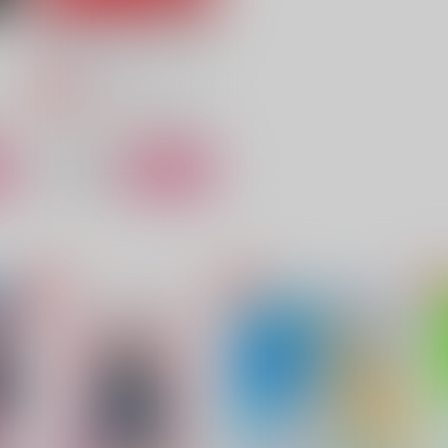
黒耳ネザーのmon petit lapin
アイツの背番号
787
円
専売
（税込）
一
ブルーロック
カイザー×潔世一
ト
サンプル
カート
どこまでも透明なラブレター
深淵、名は愛
P
Libyan
食物連鎖の頂点
1,715
550
1
円
円
（税込）
（税込）
カイザー×潔世一
カイザー×潔世一
サンプル
作品詳細
サンプル
作品詳細