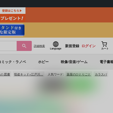
新規登録
ログイン
詳細
検索
Language
カート
コミック・ラノベ
ホビー
映像/音楽/ゲーム
電子書
わた図書
怪盗キッド×江戸川…
人気ワード:
薬屋のひとりごと
カラスバ
ポストする
LINEで送る