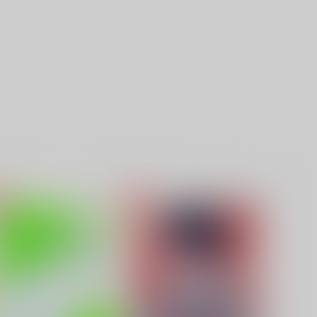
arallel Universum3
Love it Love it
おもちゃばこ
おもちゃばこ
,572
1,572
円
円
（税込）
（税込）
カイザー×潔世一
カイザー×潔世一
サンプル
作品詳細
サンプル
作品詳細