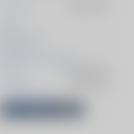
アイツの背番号
入荷アラート
を設定
セナ
2025/07/13
同人誌 - 小説/ Ａ６ 180p
Mann des Schicksals
2025/07/13 ブルーローズの浄潔 星願2025
ブルーロック
入荷アラート
を設定
カイザー×潔世一
入荷アラート
を設定
ミヒャエル・カイザー
潔世一