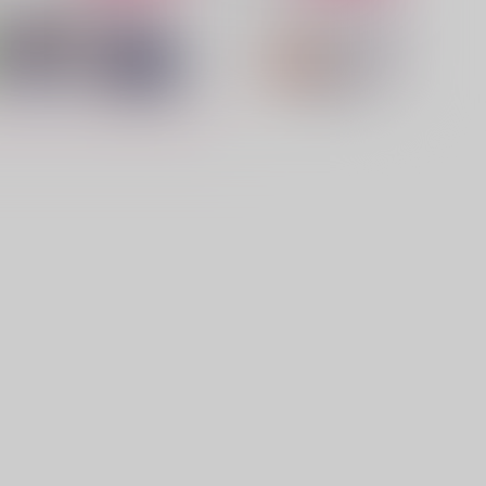
来永劫俺のものPART3
こっちを見ないで、俺のアル
ファ
飴と蹴り
Libyan
87
円
（税込）
1,572
円
（税込）
カイザー×潔世一
カイザー×潔世一
サンプル
作品詳細
サンプル
作品詳細