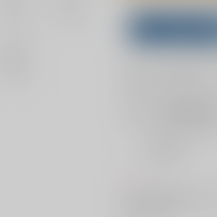
Overseas customers can a
Purchase on ZenMar
What is
お支払い金額：
2,829円
+
送料
お支払時期についてはこちらをご覧
店舗在庫
を確認
おまとめ目安と発送目安
?
毎度便
2026/08/07から
5日以内に発送
コメント
カイザー19歳×世一16歳。運命
話の第三弾・完結編です。