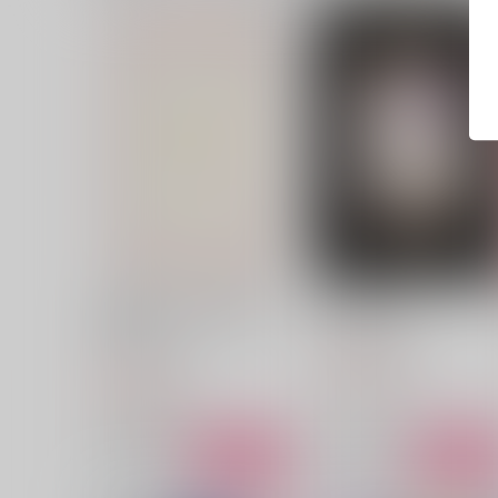
ふたりのあったか同棲ごは
KATAKAGO
ん 再録
アイツの背番号
アイツの背番号
3,144
円
（税込）
2,200
円
（税込）
カイザー×潔世一
カイザー×潔世一
サンプル
作品詳細
サンプル
作品詳細