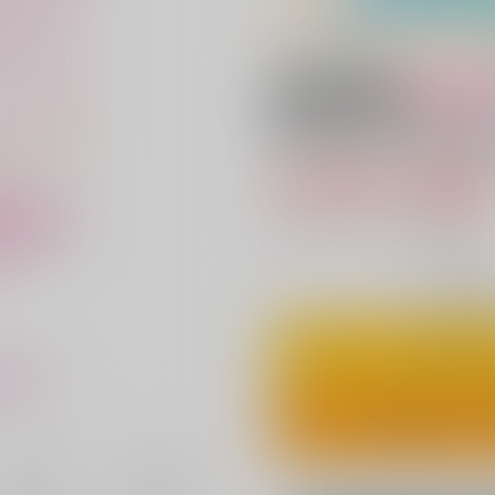
18禁
女性向
Mann des Schicks
2,829円（税
25
通販ポイント：
pt獲得
？
◯
：在庫あ
カ
ワンクリ