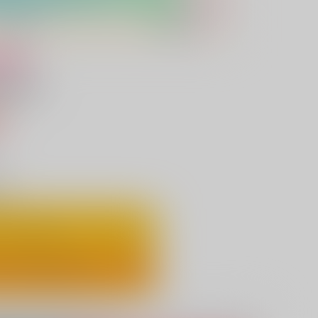
け
als 3
込）
り
ートに入れる
ックで今すぐ買う