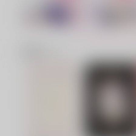
関連商品(サークル)
あいつ、お前のこと好きだっ
俺はお前の番になれないよ
てよ
甘エビ諸島
LSDR
1,100
円
（税込）
1,430
円
（税込）
カイザー×潔世一
カイザー×潔世一
サンプル
作品詳細
サンプル
作品詳細