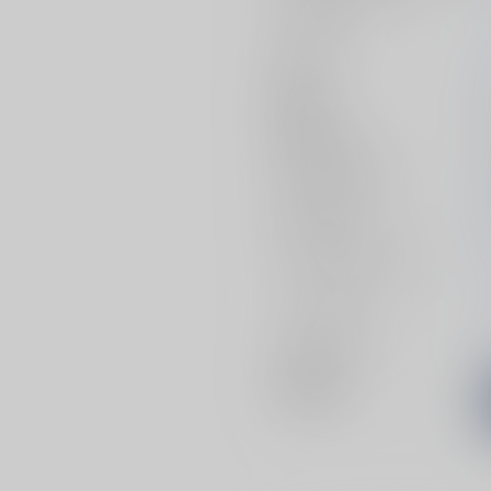
サークル名
作家
発行日
種別/サイズ
シリーズ（同人）
初出イベント
ジャンル/
サブジャンル
カップリング
メインキャラ
関連特集