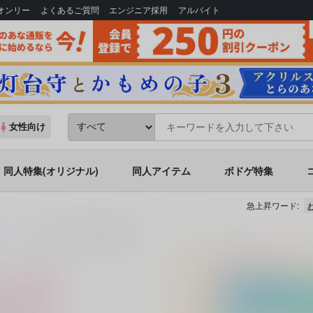
Bオンリー
よくあるご質問
エンジニア採用
アルバイト
女性向け
同人特集(オリジナル)
同人アイテム
ボドゲ特集
急上昇ワード:
(シリーズ)
Mann des Schicksals 3