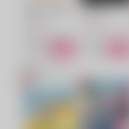
ふたりのあったか同棲ごは
KATAKAGO
ん 再録
アイツの背番号
アイツの背番号
3,144
円
（税込）
2,200
円
（税込）
ブルーロック
カイザー×潔世
ブルーロック
カイザー×潔世一
サンプル
カート
サンプル
カー
関連商品(カップリング)
クローゼットにごちそう
Swan song
Libyan
わたぬき文屋
858
1,870
円
円
（税込）
（税込）
カイザー×潔世一
カイザー×潔世一
サンプル
作品詳細
サンプル
作品詳細