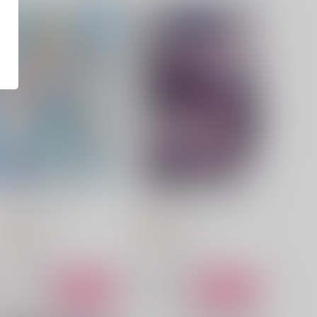
アイツとスキャンダル
あいつが青薔薇をいれたワケ
さふてなぶる
らんぴりす
,729
1,257
円
円
（税込）
（税込）
カイザー×潔世一
カイザー×潔世一
サンプル
作品詳細
サンプル
作品詳細