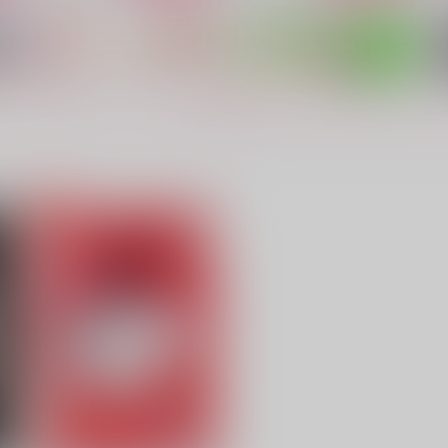
もっと見る！
Bouquet 【オメガバース再
運命だけどまだダメです！
未
録集】
Libyan
よるの詠
1,287
7
円
（税込）
4,400
円
（税込）
カイザー×潔世一
カイザー×潔世一
サンプル
作品詳細
サンプル
作品詳細