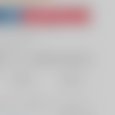
lso purchase from here
ket
Ship internationally via RAKUFUN
 ZenMarket
What is RAKUFUN
?
?
+サービス料・手数料
?
ください
?
欲しいものリストに追加
定期便（週1)
定期便（月2)
2026/08/12から
2026/08/20から
10日以内に発送
14日以内に発送
の番に出会った二人が言葉が通じないながらも心を通わせていくお