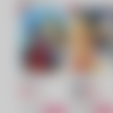
月からの声がきこえる
【わた図書６】２部入場パ
フレット
ライラックの空
本好き図書委員会
715
円
（税込）
1,650
円
（税込）
あさぎりゲン×石神千空
サンプル
作品詳細
サンプル
作品詳細
そはかくも蒼く
朝に彼の河をわたり
評議会書記部
評議会書記部
880
550
円
円
専売
セール中
専売
（税込）
（税込）
ソロモン×ゼット
崩壊：スターレイル
ファイノン×モーディス
サンプル
カート
サンプル
カー