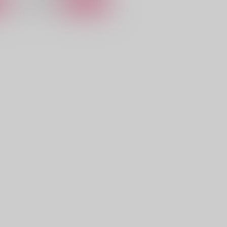
白夜千年
千年の病
TALLYHOOO!!
あずみの
1,144
629
7
円
円
（税込）
（税込）
千手扉間
鍾離×ショウ
サンプル
作品詳細
サンプル
作品詳細