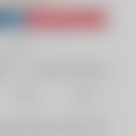
lso purchase from here
ket
Ship internationally via RAKUFUN
 ZenMarket
What is RAKUFUN
?
?
サービス料・手数料
?
ください
?
欲しいものリストに追加
定期便（週1)
定期便（月2)
2026/08/12から
2026/08/20から
10日以内に発送
14日以内に発送
声』より、『走り星の音』と『千年の声』を抽出し、大幅改変（リ
た。細かい表現から、大幅なストーリーの改変まであります。
後半三部作はこちらには収録されていません。