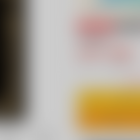
専売
18禁
千年の声
990円（税込
9
通販ポイント：
pt獲得
？
△
：在庫残
カ
ワンクリ