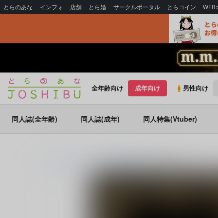
とらのあな
インフォ
店舗
とら婚
サークルポータル
とらコイン
WE
全年齢向け
成年向け
男性向け
同人誌(全年齢)
同人誌(成年)
同人特集(Vtuber)
とらのあな通販
同人誌
評議会書記部
千年の声