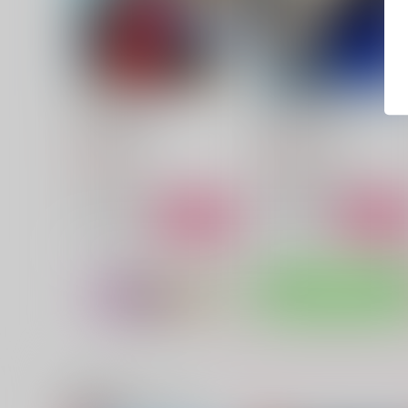
そはかくも蒼く
朗月その帆を満たし
評議会書記部
評議会書記部
880
794
円
円
（税込）
（税込）
ソロモン×ゼット
真田明彦×荒垣真次郎
サンプル
作品詳細
サンプル
作品詳細
関連商品(サークル)