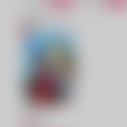
関連商品(カップリング)
千年帝国の夢
千年先も
各駅停車
3×8Pascal
3,144
1,729
円
円
（税込）
（税込）
メフメト2世×コンスタンティノス11世
髭切×審神者
サンプル
作品詳細
サンプル
作品詳細
そはかくも蒼く
評議会書記部
880
円
専売
（税込）