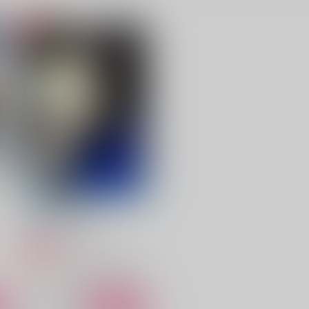
ン
【わた図書６】１部入場パン
Decad
フレット
全日本食肉評議会
本好き図書委員会
800
2
円
（税込）
1,650
円
（税込）
鉢屋三郎×尾浜勘右衛門
サンプル
作品詳細
サンプル
作品詳細
朗月その帆を満たし
評議会書記部
794
円
専売
（税込）
ペルソナ
真田明彦×荒垣真次郎
ト
サンプル
カート