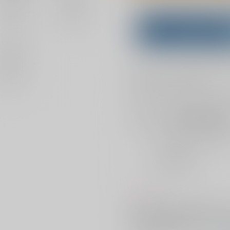
Overseas customers can a
Purchase on ZenMar
What is
お支払い金額：
990円
+
送料+
お支払時期についてはこちらをご覧
店舗在庫
を確認
おまとめ目安と発送目安
?
毎度便
2026/08/08から
5日以内に発送
コメント
2019年に発行した小説『千年の
メイク）を加えて文庫本としまし
2019年発行版に収録されている