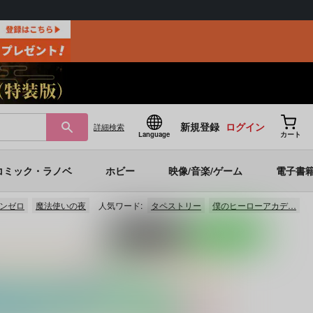
新規登録
ログイン
詳細
検索
Language
カート
コミック・ラノベ
ホビー
映像/音楽/ゲーム
電子書
ンゼロ
魔法使いの夜
人気ワード:
タペストリー
僕のヒーローアカデ…
ポストする
LINEで送る