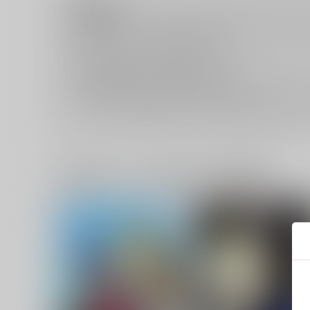
注意事項
キャンセルについては
こちら
をご覧下さい。
返品については
こちら
をご覧下さい。
おまとめ配送については
こちら
をご覧下さい。
再販投票については
こちら
をご覧下さい。
イベント応募券付商品などをご購入の際は毎度便をご利用く
一緒に買われている同人作品または類似商品