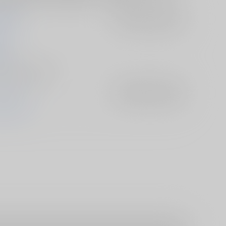
会書記部
入荷アラート
を設定
与一
05/01
- 小説/ 文庫 196p
ン×ゼット
入荷アラート
を設定
モン
ゼット