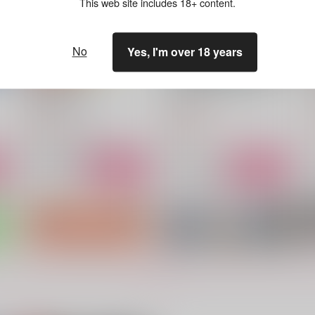
This web site includes 18+ content.
No
Yes, I'm over 18 years
朝に彼の河をわたり
母の亡い仔と子の無い父と
さ
評議会書記部
月光盗賊
550
2,200
1
円
円
（税込）
（税込）
鬼太郎
ファイノン×モーディス
サンプル
作品詳細
サンプル
作品詳細
もっと見る！