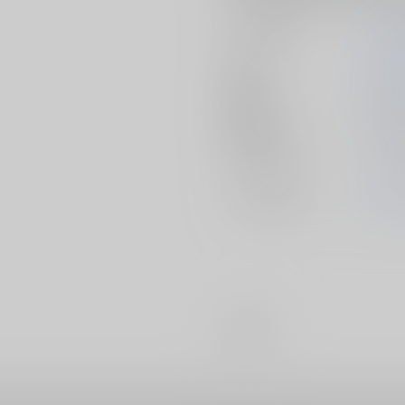
サークル名
評議
作家
采ノ
発行日
2025/
種別/サイズ
同人誌 
カップリング
ソロモ
メインキャラ
ソロ
#
BL