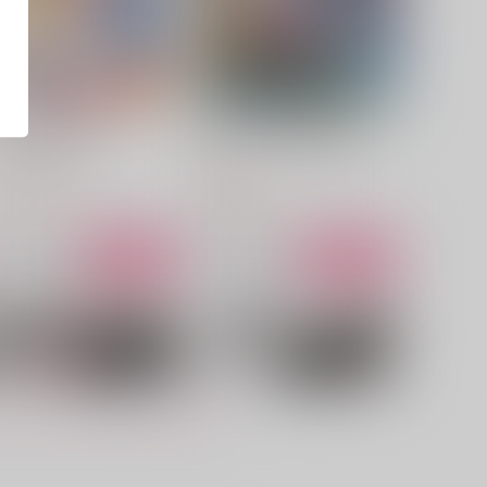
いちゃんと私3
七松小平太VS図書委員会
かぼすとすだち
薄氷
,430
787
円
円
（税込）
（税込）
七松小平太
サンプル
作品詳細
サンプル
作品詳細