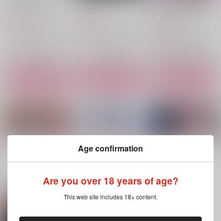
プレスアンソロジー
つぼづけ
つぼづけ
揚げせんべい
1,169
944
円
円
（税込）
（税込）
2,200
円
（税込）
空条承太郎×花京院典明
空条承太郎×花京院典明
空条承太郎×花京院典明
サンプル
サンプル
サンプル
作品詳細
作品詳細
作品詳細
Age confirmation
もっと見る！
Are you over 18 years of age?
関連商品(サークル)
This web site includes 18+ content.
Animae dimidium m
空条承太郎氏を攻略す
Hollow
eae-denuo3--
るにあたっての諸問題