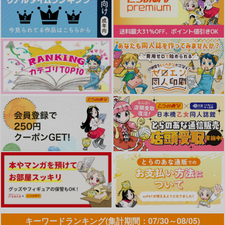
作品詳細
作品詳細
作品詳細
ラビットキャッチャー
らむり
ガキじゃねーんだ！！
咲く庭
地団駄ジャーニー
いちごおぱんつ
480
1,200
1,100
円
円
円
（税込）
（税込）
（税込）
毒島メイソン理鶯×入間銃兎
飴村乱数×毒島メイソン理鶯
理鶯×帝統
サンプル
サンプル
サンプル
キーワードランキング(集計期間：07/30～08/05)
作品詳細
作品詳細
作品詳細