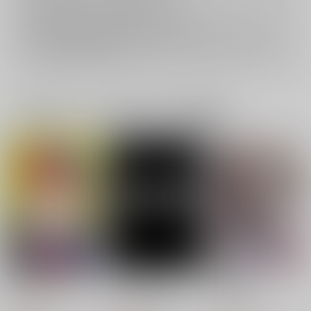
おまとめ配送については
こちら
をご覧下さい。
再販投票については
こちら
をご覧下さい。
イベント応募券付商品などをご購入の際は毎度便をご利用ください。
詳細は
こちら
をご覧ください。
一緒に買われている同人作品または類似商品
やっぱりだいすき
アイのうつしえ
片陰のゆめ
475号室
おもいだせないや
mm-n