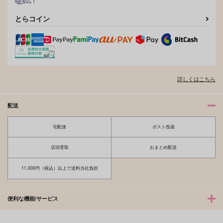
とらコイン
詳しくはこちら
配送
りおーさんといっし
密着！ヨコハマ３Ｐ政
宅配便
ポスト投函
ょ！
権！！
475号室
edge.
店頭受取
おまとめ配送
629
472
円
円
（税込）
（税込）
毒島メイソン理鶯
碧棺左馬刻・毒島メイソン理鶯×入間銃兎
11,000円（税込）以上で送料当社負担
サンプル
サンプル
便利な機能/サービス
作品詳細
作品詳細