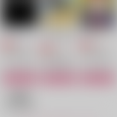
円
（税込）
毒島メイソン理鶯×入間銃兎
毒島メイソン理鶯×入間銃兎
毒島メイソン理鶯×入間銃兎
サンプル
サンプル
サンプル
作品詳細
作品詳細
作品詳細
アイのうつしえ
ハッピースパイシーガ
やっぱりだいすき
イズ！-mixed plate-
おもいだせないや
475号室
SKT
944
787
円
専売
円
専売
（税込）
（税込）
550
円
専売
（税込）
ヒプノシスマイク
ヒプノシスマイク
ヒプノシスマイク
毒島メイソン理鶯×有栖川帝統
毒島メイソン理鶯×有栖川帝統
毒島メイソン理鶯×有栖川帝統
サンプル
サンプル
サンプル
カート
カート
カート
BLUE TRIAD
いちご通信
おしおきDarling
Auryn_5
地団駄ジャーニー
はみたむし百貨店
1,572
1,200
629
円
円
円
（税込）
（税込）
（税込）
毒島メイソン理鶯
飴村乱数×毒島メイソン理鶯
毒島メイソン理鶯×入間銃兎