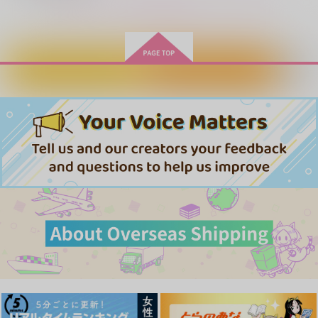
もっと見る！
サンプル
サンプル
サンプル
作品詳細
作品詳細
作品詳細
カートに入れる
ワンクリック購入
小官とスピーカー
群青triangle
SkyBlue Chronicle
咲く庭
ミドリドリ
ミドリドリ
539
1,572
1,650
円
円
円
（税込）
（税込）
（税込）
毒島メイソン理鶯
毒島メイソン理鶯
毒島メイソン理鶯×入間銃兎
サンプル
サンプル
サンプル