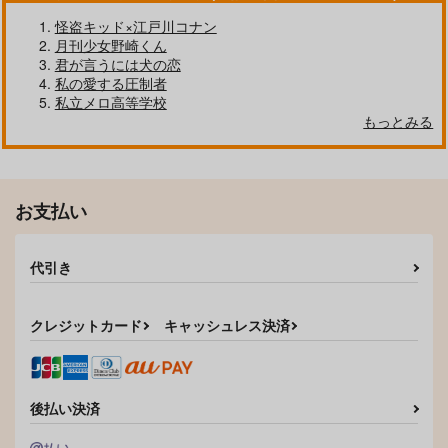
怪盗キッド×江戸川コナン
月刊少女野崎くん
君が言うには犬の恋
私の愛する圧制者
私立メロ高等学校
もっとみる
お支払い
天使と悪魔とふたりの
ハッピースパイシーガ
ヨコハマBOX03
代引き
本音
イズ！-mixed plate-
insomniel
BLUEポケット
SKT
3,144
円
（税込）
クレジットカード
キャッシュレス決済
787
550
円
円
（税込）
（税込）
毒島メイソン理鶯×入間銃兎
毒島メイソン理鶯×入間銃兎
毒島メイソン理鶯×有栖川帝統
サンプル
サンプル
サンプル
後払い決済
作品詳細
作品詳細
作品詳細