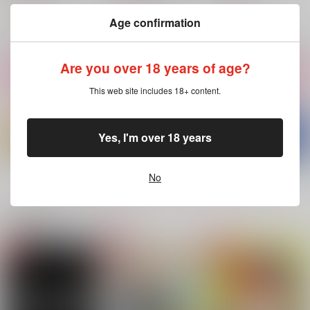
787
944
781
円
円
円
（税込）
（税込）
（税込）
Age confirmation
毒島メイソン理鶯×有栖川帝統
毒島メイソン理鶯×有栖川帝統
毒島メイソン理鶯×入間銃兎
サンプル
サンプル
サンプル
Are you over 18 years of age?
作品詳細
作品詳細
作品詳細
This web site includes 18+ content.
Yes, I'm over 18 years
No
もっと見る！
関連商品(カップリング)
夢のなかへ
こたえあわせ
入間銃兎と理鶯の胸の
谷間
mm-n
mm-n
咲く庭
462
1,100
円
円
（税込）
（税込）
540