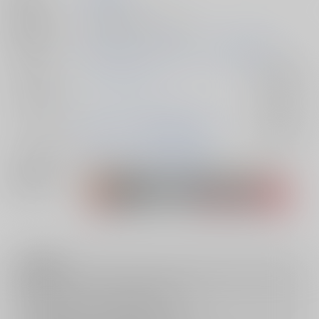
種別/サイズ
同人誌 - 漫画/ Ａ５ 36p
初出イベント
2025/06/15 2人だけのダイニング 星願2025
ジャンル/
ヒプノシスマイク
入荷アラート
サブジャンル
カップリング
毒島メイソン理鶯×有栖川帝統
入荷アラート
メインキャラ
毒島メイソン理鶯
有栖川帝統
関連特集
注意事項
キャンセルについては
こちら
をご覧下さい。
返品については
こちら
をご覧下さい。