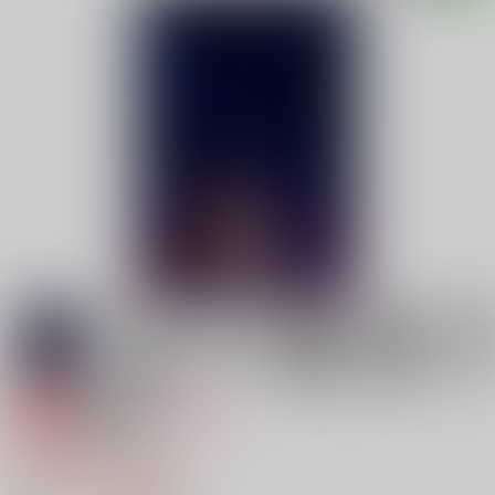
専売
18禁
女性向け
とある山にて
787円（税込）