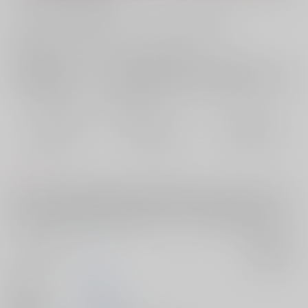
お支払い金額：
787円
+
送料+サービス料・手数料
?
お支払時期についてはこちらをご覧ください
?
店舗在庫
欲しいものリストに追加
おまとめ目安と発送目安
?
毎度便
定期便（週1)
定期便（月2)
2026/08/10から
2026/08/12から
2026/08/20から
5日以内に発送
10日以内に発送
14日以内に発送
コメント
キャンプ先で心霊現象に遭遇した理鶯と帝統がドタバタするホラー(ギャ
グ)漫画です。付き合ってない理帝です。※軽度の性描写があるため一応
R18ですが露骨な描写や挿入等はありません。かなりぬるめ&短めです。
サークル名
n×3
入荷アラート
作家
nitada
発行日
2025/06/15