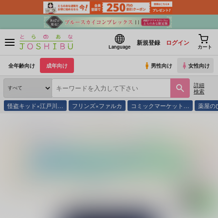
新規登録
ログイン
Language
カート
全年齢向け
成年向け
男性向け
女性向け
詳細
検索
怪盗キッド×江戸川…
フリンズ×ファルカ
コミックマーケット…
薬屋の
とらのあな通販
同人誌
n×3
とある山にて