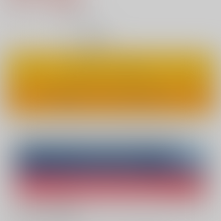
7
通販ポイント：
pt獲得
？
◯
：在庫あり
カートに入れる
ワンクリックで今すぐ買う
Overseas customers can also purchase from here
Purchase on ZenMarket
Ship internationally via RAKUFUN
What is ZenMarket
?
What is RAKUFUN
?