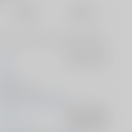
定期便（週1)
定期便（月2)
未定から
未定から
10日以内に発送
14日以内に発送
けの本になります。受けフェ、潮吹き、断面図、結腸攻めなどが
やろはら
入荷アラート
を設定
バナ子
2025/06/15
同人誌 - 漫画/ Ｂ５ 20p
2025/06/15 俺とお前の34km 星願2025
ヘタリア
入荷アラート
を設定
フランシス×アーサー
入荷アラート
を設定