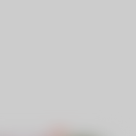
ちょっぷすてぃっく
しぶとい奴め
72
315
円
円
（税込）
（税込）
アルフレッド×本田菊
エース×デュース
サンプル
作品詳細
サンプル
作品詳細
シマグニアソート
恋の呪縛