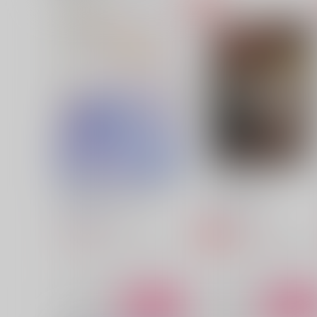
篇
Hello, Spica
１０２２
2,420
円
（税込）
2,640
円
（税込）
アーサー×本田菊
アーサー×本田菊
サンプル
作品詳細
サンプル
作品詳細
Fantastique! Fantastic!
フラアサの日常
AQUA-LIMIT
ロマンス海
2,672
550
円
円
専売
（税込）
（税込）
ヘタリア
フランシス×アーサー
ヘタリア
フランシス×アーサ
サンプル
カート
サンプル
カー