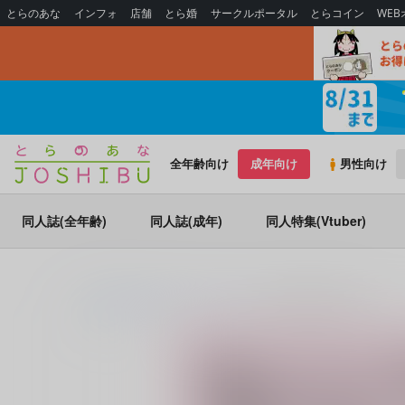
とらのあな
インフォ
店舗
とら婚
サークルポータル
とらコイン
WE
全年齢向け
成年向け
男性向け
同人誌(全年齢)
同人誌(成年)
同人特集(Vtuber)
とらのあな通販
同人誌
やろはら
俺とお前とお酒とベッド