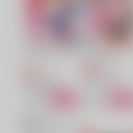
ベッド砂漠
AQUA-LIMIT
1,210
472
円
円
（税込）
（税込）
俺×アントーニョ
フランシス×アーサー（女体化アーサ
サンプル
作品詳細
サンプル
作品詳細
ふかふかさせてよナンバーワ
愛しさの意味を知った！
ン！
やろはら
やろはら
629
円
専売
（税込）
715
円
専売
（税込）
僕のヒーローアカデミア
僕のヒーローアカデミア
ホークス×エンデヴァー
ホークス×エンデヴァー
サンプル
カート
サンプル
カー
関連商品(カップリング)
野菊は薔薇に恋をしている 後
木曜日4：20