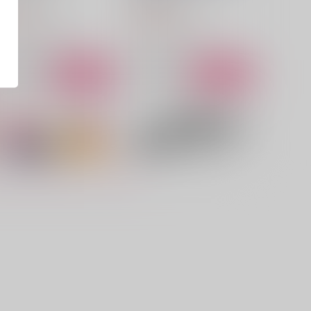
50
2,672
円
円
（税込）
（税込）
フランシス×アーサー
フランシス×アーサー
サンプル
作品詳細
サンプル
作品詳細
こっかひみつ
お前が見ろって言うから！