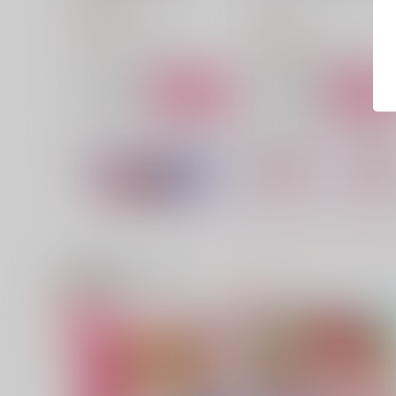
やろはら
629
円
（税込）
715
円
（税込）
ホークス×エンデヴァー
ホークス×エンデヴァー
サンプル
作品詳細
サンプル
作品詳細
関連商品(サークル)
おやぶんと性活しようよ
この熱は、全部寒さのせい
VIRGEN
して