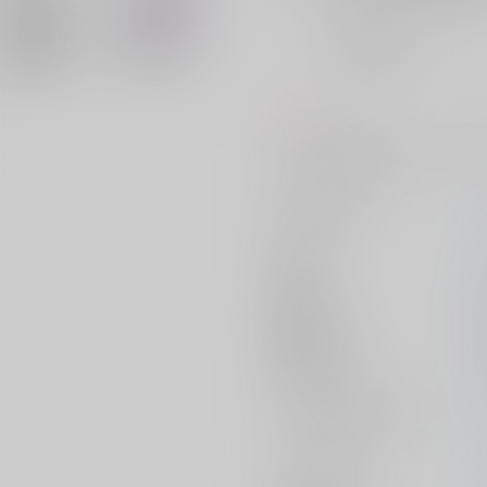
おまとめ目安と発送目安
?
毎度便
未定から
5日以内に発送
コメント
フラアサがただただセッしてるだ
ちょこっとあります。
サークル名
作家
発行日
種別/サイズ
初出イベント
ジャンル/
サブジャンル
カップリング