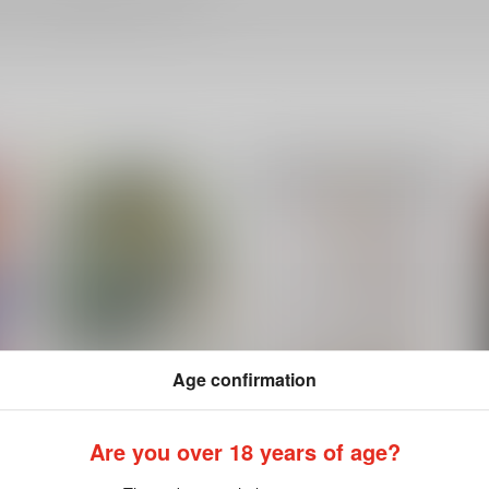
Age confirmation
Are you over 18 years of age?
ワ
誰そかれ
Ring a Bell
にへん
焼き鮭