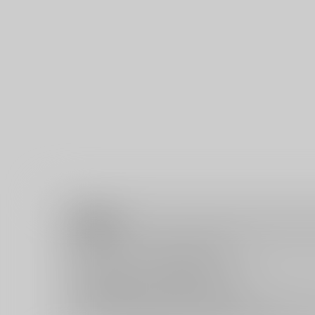
注意事項
キャンセルについては
こちら
をご覧下さい。
返品については
こちら
をご覧下さい。
おまとめ配送については
こちら
をご覧下さい。
再販投票については
こちら
をご覧下さい。
イベント応募券付商品などをご購入の際は毎度便をご利用く