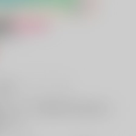
女性向け
ベッド
）
販希望
欲しいものリストに追加
る