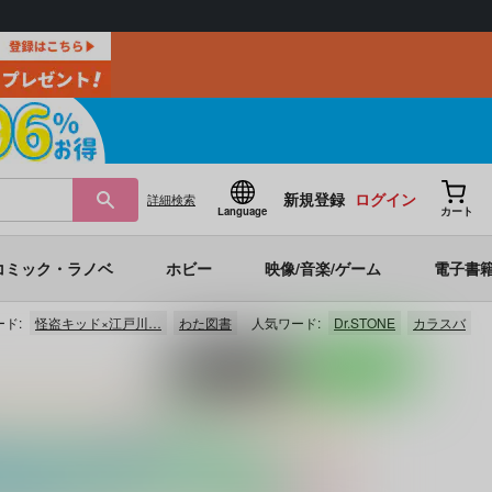
新規登録
ログイン
詳細
検索
Language
カート
コミック・ラノベ
ホビー
映像/音楽/ゲーム
電子書
ド:
怪盗キッド×江戸川…
わた図書
人気ワード:
Dr.STONE
カラスバ
ポストする
LINEで送る