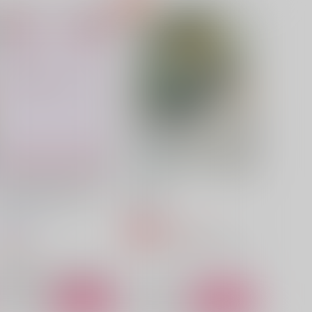
１０２２
Lila
15
1,890
円
円
（税込）
（税込）
アーサー×本田菊
アーサー×本田菊
サンプル
作品詳細
サンプル
作品詳細
この熱は、全部寒さのせいに
誰そかれ
して
にへん
QUA-LIMIT
1,980
円
専売
（税込）
72
円
（税込）
ヘタリア
フランシス×アーサー
ヘタリア
フランシス×アーサー（女体化アーサー）
サンプル
カート
サンプル
カート