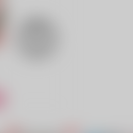
AQUA-LIMIT
ベッド砂漠
5
825
1,485
円
円
（税込）
（税込）
フランシス・ボヌフォワ
ー）
俺×アントーニョ
サンプル
作品詳細
サンプル
作品詳細
ト
Love in the box
愛に貴賤はない