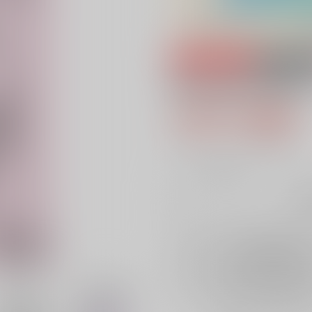
専売
18禁
俺とお前とお酒と
440円（税込
4
通販ポイント：
pt獲得
？
╳
：在庫なし
再
店舗在庫
を確認
再入荷を通知す