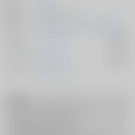
発行日
2025/06/15
種別/サイズ
同人誌 - 漫画/ Ｂ５ 24p
初出イベント
2025/06/15 逸材ゆうても笑わん後輩 星願2025
ジャンル/
テニスの王子様
入荷アラート
サブジャンル
カップリング
財前光×一氏ユウジ
入荷アラート
メインキャラ
財前光
一氏ユウジ
注意事項
キャンセルについては
こちら
をご覧下さい。
返品については
こちら
をご覧下さい。
おまとめ配送については
こちら
をご覧下さい。
再販投票については
こちら
をご覧下さい。