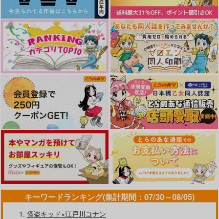
キテレツがこんなにシ
わたしの相棒
パーフェクトクライム
ャイなワケねえ！！
色想
もふもふ
NONA
787
865
円
円
（税込）
（税込）
432
円
（税込）
二筋樋貞宗×女審神者
二筋樋貞宗×女審神者
丸井ブン太×木手永四郎
サンプル
サンプル
サンプル
作品詳細
作品詳細
作品詳細
キーワードランキング(集計期間：07/30～08/05)
怪盗キッド×江戸川コナン