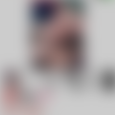
専売
18禁
女性向け
臆病者の成れの果て
629円（税込）