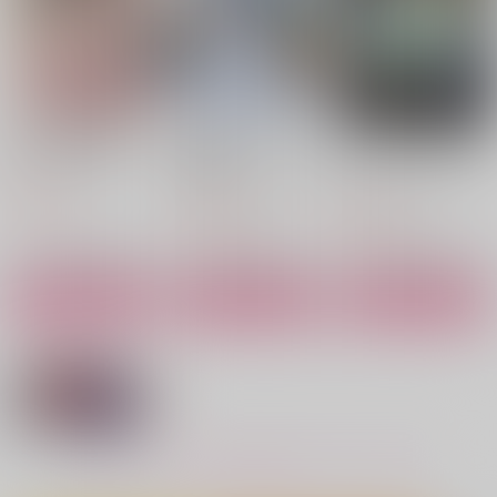
作品詳細
作品詳細
作品詳細
隣人さんは臆病者
出遅れテイマーのその
やさぐれ召喚者は動か
日暮らし 16
ない 2
ジーオーティー
マイクロマガジン社
ＳＢクリエイティブ
880
円
（税込）
1,320
858
円
円
（税込）
（税込）
サンプル
サンプル
サンプル
出会ってから付き合う
彼氏見守りカメラ
隣の席の財前くん
作品詳細
作品詳細
作品詳細
までのあの感じ
5月5日
Vogel
5月5日
629
550
円
円
（税込）
（税込）
787
円
（税込）
財前光×忍足謙也
財前光×女夢主
財前光×忍足謙也
サンプル
サンプル
サンプル
もっと見る！
作品詳細
作品詳細
作品詳細