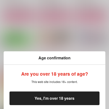
サンプル
サンプル
サンプル
作品詳細
作品詳細
作品詳細
もっと見る！
Age confirmation
関連商品(カップリング)
Are you over 18 years of age?
臆病者の恋
好きって言ってヨ!!
パラレルライン
This web site includes 18+ content.
SUPPA
れぐるす5/6
ごまんといる
787
1,001
472
円
円
円
（税込）
（税込）
（税込）
Yes, I'm over 18 years
食満留三郎×善法寺伊作
荒北靖友×小野田坂道
忍足謙也×白石蔵ノ介
サンプル
サンプル
サンプル