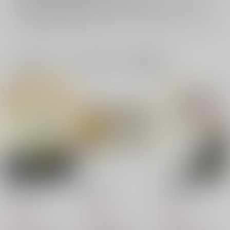
イベント応募券付商品などをご購入の際は毎度便をご利用ください。
詳細は
こちら
をご覧ください。
一緒に買われている同人作品または類似商品
天の扉の流れ星
臆病者の恋
臆病者の恋だから
宇宙スーツ
発条
イグニス
787
1,100
715
円
円
円
（税込）
（税込）
（税込）
財前光×一氏ユウジ
爆豪勝己×緑谷出久
夏油傑×五条悟