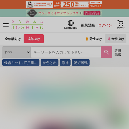
新規登録
ログイン
Language
カート
全年齢向け
成年向け
男性向け
女性向け
詳細
検索
怪盗キッド×江戸川…
灰色と赤
原神
呪術廻戦
とらのあな通販
同人誌
memuri
臆病者の成れの果て