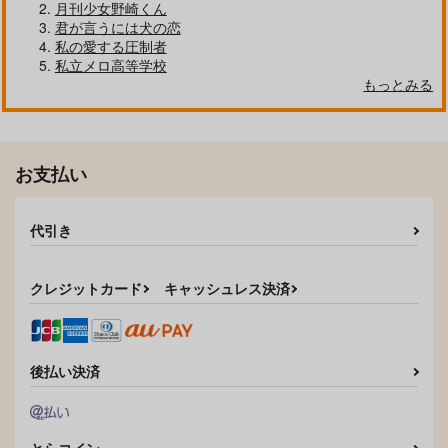
月刊少女野崎くん
君が言うには犬の恋
私の愛する圧制者
私立メロ高等学校
もっとみる
お支払い
千変万化
あまい支配
代引き
企鵝村
Giselle
787
1,100
円
円
（税込）
（税込）
クレジットカード
キャッシュレス決済
童磨×猗窩座
吉田松陰×高杉晋作
サンプル
サンプル
作品詳細
作品詳細
後払い決済