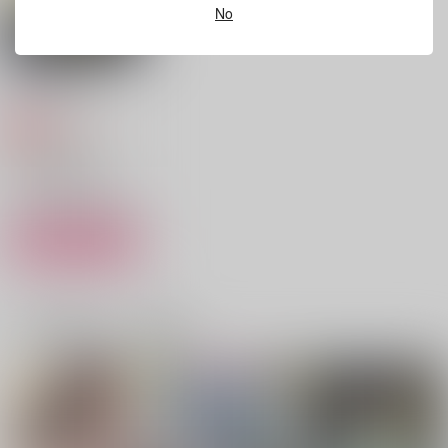
No
作品詳細
作品詳細
作品詳細
天の扉の流れ星
宇宙スーツ
787
円
専売
（税込）
テニスの王子様
財前光×一氏ユウジ
サンプル
カート
忘れられへんわ
嗤う細胞
狙うはきみのど真ん中
5月5日
バグベア
一緒に買われている商品
5月5日
472
787
629
円
円
円
（税込）
（税込）
（税込）
財前光×白石蔵ノ介
財前光×忍足謙也
忍足謙也×財前光
サンプル
サンプル
サンプル