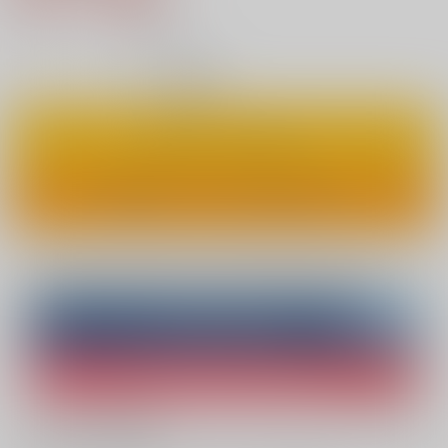
5
通販ポイント：
pt獲得
？
◯
：在庫あり
カートに入れる
ワンクリックで今すぐ買う
Overseas customers can also purchase from here
Purchase on ZenMarket
Ship internationally via RAKUFUN
What is ZenMarket
?
What is RAKUFUN
?