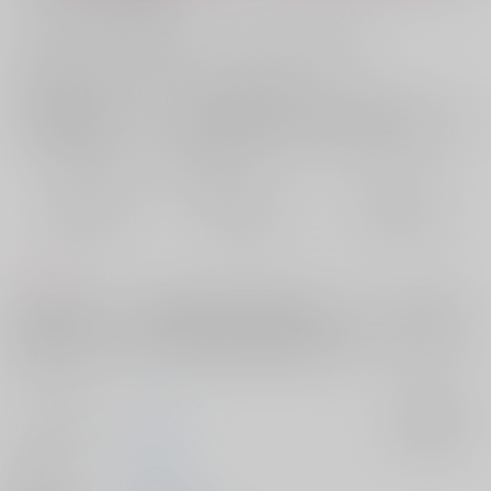
お支払い金額：
629円
+
送料+サービス料・手数料
?
お支払時期についてはこちらをご覧ください
?
店舗在庫
欲しいものリストに追加
おまとめ目安と発送目安
?
毎度便
定期便（週1)
定期便（月2)
2026/08/10から
2026/08/12から
2026/08/20から
5日以内に発送
10日以内に発送
14日以内に発送
コメント
※年齢操作あり。※拘束、無理矢理、病み要素あり。大人になって偶然ユ
ウジに会ってしまった財前が爆発して暴走する話です。サンプル以上の
暴力表現はないつもりですが、苦手な方はご注意ください。ハピエンで
す。
サークル名
memuri
入荷アラート
作家
筋村