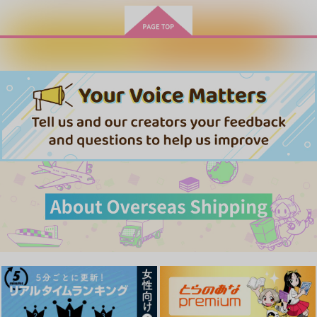
カートに入れる
ワンクリック購入
臆病くらげと恋知らず
三交社
870
円
（税込）
サンプル
作品詳細
ほんまにするん…！？
Day by Days
恋になるまで待ってて
ね
バグベア
なぜならば
SLOWNIGHT
484
1,100
円
円
（税込）
（税込）
1,210
円
（税込）
財前光×忍足謙也
千歳千里×白石蔵ノ介
千歳千里×白石蔵ノ介
サンプル
サンプル
サンプル
作品詳細
作品詳細
作品詳細