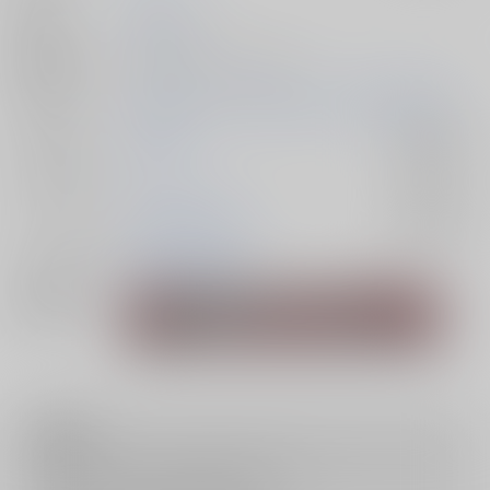
発行日
2025/06/15
種別/サイズ
同人誌 - 小説/ Ａ５ 110p
初出イベント
2025/06/15 あやめる時も救いたる時も 星願2025
ジャンル/
呪術廻戦
入荷アラート
サブジャンル
カップリング
両面宿儺×虎杖悠仁
入荷アラート
メインキャラ
両面宿儺
虎杖悠仁
関連特集
注意事項
キャンセルについては
こちら
をご覧下さい。