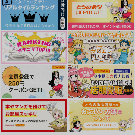
サンプル
サンプル
サンプル
作品詳細
作品詳細
作品詳細
Home Sweet Home
天花円舞曲
Another wave.いつも
と違う日の話
春晴屋
水天彷彿
とふ屋
880
1,257
円
円
専売
専売
（税込）
（税込）
787
円
専売
（税込）
呪術廻戦
呪術廻戦
呪術廻戦
両面宿儺×虎杖悠仁
両面宿儺×虎杖悠仁
両面宿儺×虎杖悠仁
サンプル
サンプル
サンプル
飽くなき箱庭
原材料は呪いと愛
多種宿虎
カート
カート
カート
水天彷彿
闇之暈
陽だまりの館
787
629
2,357
円
円
円
（税込）
（税込）
（税込）
両面宿儺×虎杖悠仁
両面宿儺×虎杖悠仁
両面宿儺×虎杖悠仁
サンプル
サンプル
サンプル