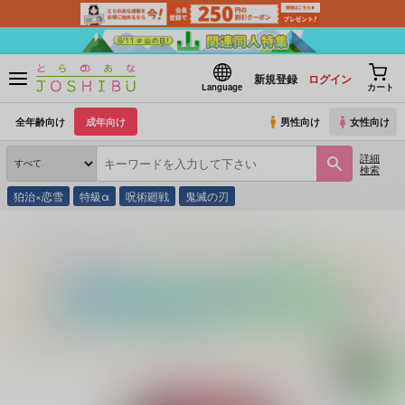
新規登録
ログイン
Language
カート
全年齢向け
成年向け
男性向け
女性向け
詳細
検索
狛治×恋雪
特級α
呪術廻戦
鬼滅の刃
とらのあな通販
同人誌
底煮
百着不撓クローゼット