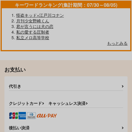
キーワードランキング(集計期間：07/30～08/05)
作品詳細
作品詳細
作品詳細
怪盗キッド×江戸川コナン
月刊少女野崎くん
君が言うには犬の恋
私の愛する圧制者
私立メロ高等学校
もっとみる
何なんだこの小僧は！
ヰ空間
550
円
専売
（税込）
呪術廻戦
お支払い
両面宿儺×虎杖悠仁
サンプル
代引き
入居した曰く付き物件
同じ命を愛せたら
角をまがると春がく
がご都合エロ呪術特化
る BLUE
カート
角煮春巻
だなんて聞いてない！
がちょうぼくじょう
角煮春巻
クレジットカード
キャッシュレス決済
472
円
（税込）
990
2,357
円
円
（税込）
（税込）
五条悟＆夏油傑×虎杖悠仁
両面宿儺×虎杖悠仁
五条悟×虎杖悠仁
サンプル
サンプル
サンプル
後払い決済