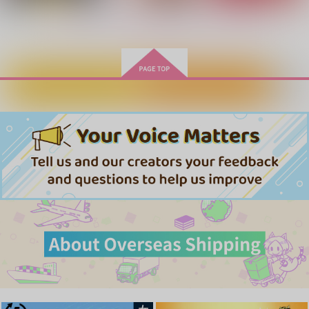
両面宿儺×虎杖悠仁
両面宿儺×虎杖悠仁
両面宿儺×虎杖悠仁
もっと見る！
サンプル
サンプル
サンプル
作品詳細
作品詳細
作品詳細
カートに入れる
ワンクリック購入
多種宿虎
エクストラオーディナ
セックスのあと、なに
リーラプソディ
食べる？
陽だまりの館
みんみんぜみ
鹿無い。
2,357
円
専売
（税込）
787
880
円
専売
円
専売
（税込）
（税込）
呪術廻戦
呪術廻戦
呪術廻戦
両面宿儺×虎杖悠仁
両面宿儺×虎杖悠仁
両面宿儺×虎杖悠仁
サンプル
サンプル
サンプル
カート
カート
カート
天花円舞曲
手繰る
宿虎オメガバースパロ
で英語を学ぶ
水天彷彿
ひまなつき
OverSugarTaffy
1,257
472
円
円
（税込）
（税込）
629
円
（税込）
両面宿儺×虎杖悠仁
虎杖悠仁×両面宿儺
両面宿儺×虎杖悠仁