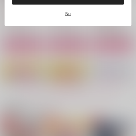
リーラプソディ
Olltamia
OverSugarTaffy
みんみんぜみ
944
3,144
円
円
（税込）
（税込）
No
787
円
（税込）
両面宿儺×虎杖悠仁
両面宿儺×虎杖悠仁
両面宿儺×虎杖悠仁
サンプル
サンプル
サンプル
作品詳細
作品詳細
作品詳細
もっと見る！
関連商品(カップリング)
恋する特級呪物
何なんだこの小僧は！
ナンパの心得
迂回路
ヰ空間
宴も酣