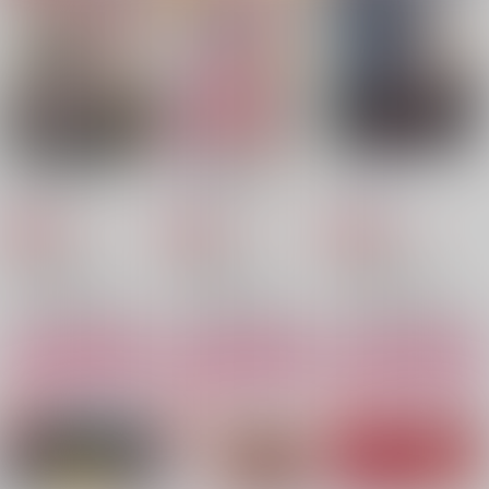
1,257
550
2,090
円
円
円
（税込）
（税込）
（税込）
両面宿儺×虎杖悠仁
両面宿儺×虎杖悠仁
両面宿儺×虎杖悠仁
サンプル
サンプル
サンプル
作品詳細
作品詳細
作品詳細
原材料は呪いと愛
恋する特級呪物
Cafune
闇之暈
迂回路
お菓子工場
629
1,257
990
円
円
専売
専売
円
専売
（税込）
（税込）
（税込）
呪術廻戦
呪術廻戦
呪術廻戦
両面宿儺×虎杖悠仁
両面宿儺×虎杖悠仁
両面宿儺×虎杖悠仁
サンプル
サンプル
サンプル
カート
カート
カート
刹那の夢
Cafune
Home Sweet Home
はまなす
お菓子工場
春晴屋
1,257
990
880
円
円
円
（税込）
（税込）
（税込）