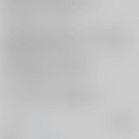
悠仁の祖父倭助に名指しで後見人に指定された宿儺。
最初こそ鬱陶しく思っていた宿儺だが、
次第に悠仁の虜になっていき―――…
サークル【底煮】が贈る“あやめる時も救いたる時も 星願2025”新刊は、
遠い親戚の宿虎がタワマンの最上階でひたすらイチャつくシリーズに
新規書き下ろし2編を追加した1冊！
[呪術廻戦]両面宿儺×虎杖悠仁本『百着不撓クローゼット』が登場です！
遠い親戚である宿儺が悠仁を溺愛するお話
「堅城鉄壁エンクロージャー」に加えて、番外編、
さらに、わかめし先生による小説全編の挿絵と、
描き下ろし寄稿漫画も収録♪
色々なコスプレをしてイメージプレイをしたりと、
ひたすらエッチなことをしている宿虎のお話が詰まった、
汁だくエロ本を是非お手元にてご堪能くださいませ！！
サークル名
底煮
入荷アラート
作家
いた。