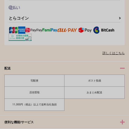
作品詳細
作品詳細
作品詳細
とらコイン
詳しくはこちら
配送
宅配便
ポスト投函
daydream【再販版】
Another wave. ある
日の双子アルバイター
CANARY
の話
店頭受取
おまとめ配送
とふ屋
3,144
円
（税込）
472
円
（税込）
伏黒恵×両面宿儺
11,000円（税込）以上で送料当社負担
両面宿儺×虎杖悠仁
サンプル
サンプル
便利な機能/サービス
作品詳細
作品詳細