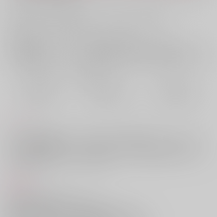
お支払い金額：
1,210円
+
送料+サービス料・手数料
?
お支払時期についてはこちらをご覧ください
?
店舗在庫
欲しいものリストに追加
おまとめ目安と発送目安
?
毎度便
定期便（週1)
定期便（月2)
2026/08/08から
2026/08/12から
2026/08/20から
5日以内に発送
10日以内に発送
14日以内に発送
コメント
遠い親戚な生前様とゆじくんがタワマンの最上階でひたすらイチャつく
シリーズに新規書き下ろし２編を追加。色んなコスしてノリノリでイメ
プとかするエロ本です。尚、わかめしさんに小説全編の挿絵と描き下ろ
し漫画を寄稿していただいております
商品紹介
旧姓虎杖少年は祖父を亡くした。
それ以外に親戚は居ないと思われていたところ、
実は違っていて、遠い遠い血縁関係にあたるらしく、