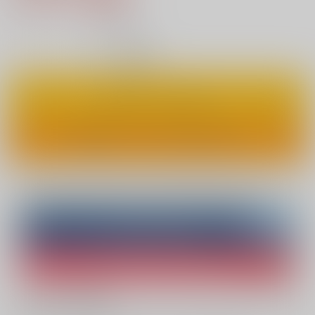
11
通販ポイント：
pt獲得
？
◯
：在庫あり
カートに入れる
ワンクリックで今すぐ買う
Overseas customers can also purchase from here
Purchase on ZenMarket
Ship internationally via RAKUFUN
What is ZenMarket
?
What is RAKUFUN
?