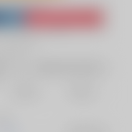
lso purchase from here
ket
Ship internationally via RAKUFUN
 ZenMarket
What is RAKUFUN
?
?
サービス料・手数料
?
ください
?
欲しいものリストに追加
定期便（週1)
定期便（月2)
2026/08/12から
2026/08/20から
10日以内に発送
14日以内に発送
馴れ初め
珍宝博覧会
入荷アラート
を設定