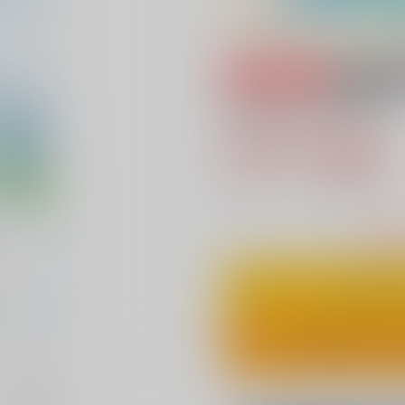
専売
18禁
かわらないもの
944円（税込
8
通販ポイント：
pt獲得
？
△
：在庫残
カ
ワンクリ