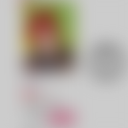
SSS
人形より愛をこめて
KIKI
nightfall
629
2,044
円
円
（税込）
（税込）
セフィロス×クラウド
セフィロス×クラウド
サンプル
作品詳細
サンプル
作品詳細
ラハと！
珍宝博覧会
787
円
専売
（税込）
ファイナルファンタジー
光の戦士×グ・ラハ・ティア
サンプル
カート