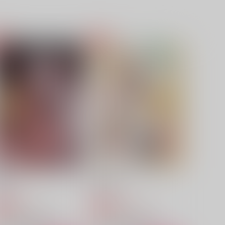
imer
もういい、別れる
ghtfall
space
,572
1,729
円
円
（税込）
（税込）
セフィロス×クラウド
セフィロス×クラウド
サンプル
作品詳細
サンプル
作品詳細
共喰い
性春の日々
鮫肌
314
787
1,887
円
円
専売
専売
（税込）
（税込）
ファイナルファンタジー
ファイナルファンタジー