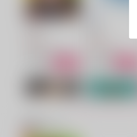
ラハと！
Us Only.
珍宝博覧会
nightfall
787
1,572
円
円
（税込）
（税込）
光の戦士×グ・ラハ・ティア
セフィロス×クラウド
サンプル
作品詳細
サンプル
作品詳細
関連商品(サークル)