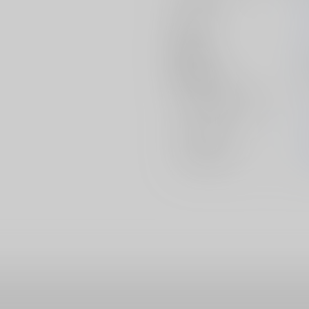
作家
発行日
種別/サイズ
ジャンル/
サブジャンル
カップリング
メインキャラ