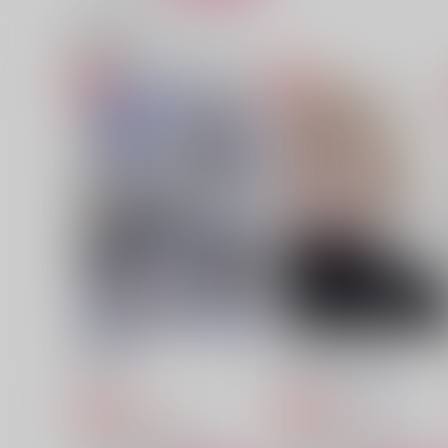
関連商品(カップリング)
彼らの家へ
ZOOLA再録集２
四肢
ZOOLA
2,357
1,925
円
円
（税込）
（税込）
セフィロス×クラウド
セフィロス×クラウド
サンプル
作品詳細
サンプル
作品詳細
TKSC
銀の蛇と金の花嫁
DRIVE
まんじゅうの山椒添え
715
787
円
円
専売
専売
（税込）
（税込）
ファイナルファンタジー
ファイナルファンタジー