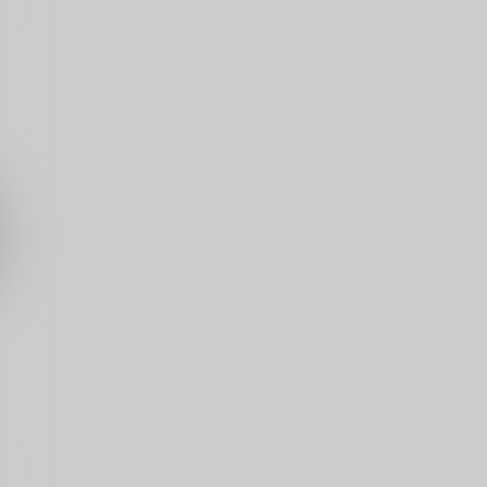
シークレット・ハニー
コスタ・デ・若と！【再販
版】
nightfall
ZOOLA
944
1
円
（税込）
1,617
円
（税込）
セフィロス×クラウド
セフィロス×クラウド
サンプル
作品詳細
サンプル
作品詳細