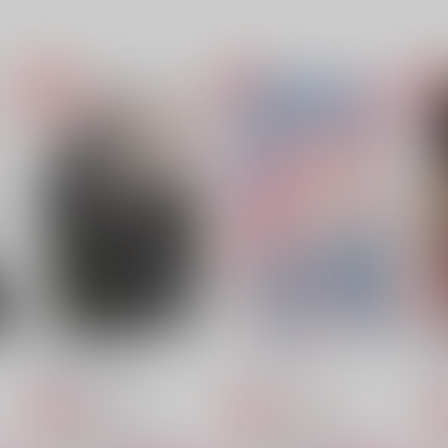
ほうき星のその後で
Contract！
A
ZOOLA
nightfall
ni
880
1,415
1
円
円
（税込）
（税込）
セフィロス×クラウド
セフィロス×クラウド
サンプル
作品詳細
サンプル
作品詳細
東京ピグマリオン
テンシノカゴ 中
AFTER HORSE
ラムネ屋
944
1,100
円
円
専売
専売
（税込）
（税込）
ファイナルファンタジー
ファイナルファンタジー