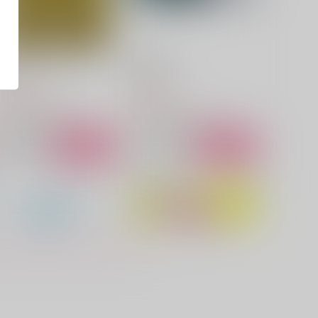
王国へ
Situation
ナトリウムランプ
羽由也
,997
385
円
円
（税込）
（税込）
セフィロス×クラウド
セフィロス×クラウド
サンプル
作品詳細
サンプル
作品詳細