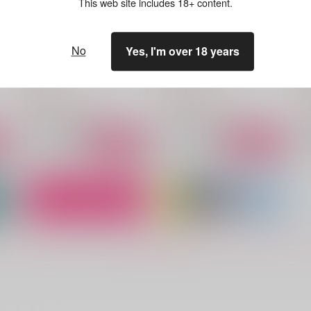
This web site includes 18+ content.
No
Yes, I'm over 18 years
M
THE FIRST
四肢
314
2,357
2,515
1
円
円
（税込）
（税込）
セフィロス×クラウド
セフィロス×クラウド
サンプル
作品詳細
サンプル
作品詳細
もっと見る！