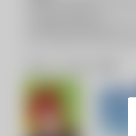
キャンセルについては
こちら
をご覧下さい。
返品については
こちら
をご覧下さい。
おまとめ配送については
こちら
をご覧下さい。
再販投票については
こちら
をご覧下さい。
イベント応募券付商品などをご購入の際は毎度便をご利用く
一緒に買われている同人作品または類似商品