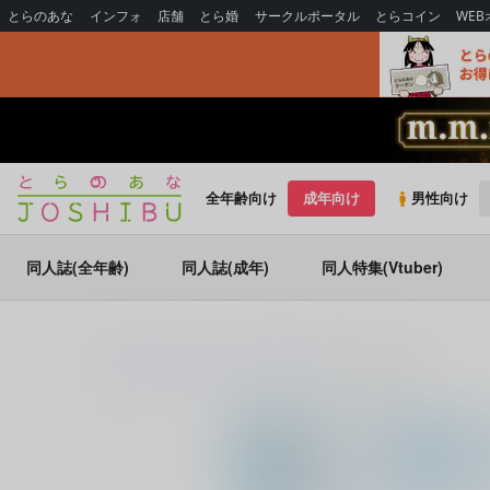
とらのあな
インフォ
店舗
とら婚
サークルポータル
とらコイン
WE
全年齢向け
成年向け
男性向け
同人誌(全年齢)
同人誌(成年)
同人特集(Vtuber)
とらのあな通販
同人誌
珍宝博覧会
かわらないもの