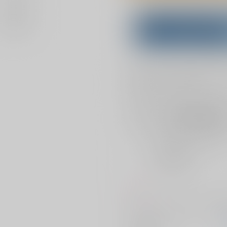
Overseas customers can a
Purchase on ZenMar
What is
お支払い金額：
944円
+
送料+
お支払時期についてはこちらをご覧
店舗在庫
を確認
おまとめ目安と発送目安
?
毎度便
2026/08/08から
5日以内に発送
コメント
若セフィロス×一般兵クラウドの
サークル名