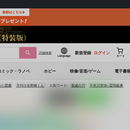
新規登録
ログイン
詳細
検索
Language
カート
コミック・ラノベ
ホビー
映像/音楽/ゲーム
電子書
わた図書
月刊少女野崎くん
人気ワード:
鬼滅の刃
不死川実弥×冨岡義勇
ポストする
LINEで送る