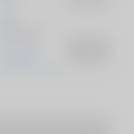
に
2025/06/15
同人誌 - 小説/ Ａ５ 60p
ファイナルファンタジー
入荷アラート
を設定
セフィロス×クラウド
入荷アラート
を設定
セフィロス
クラウド・ストライフ