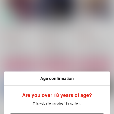
even if五悠再録集
Even If You Never Tu
even if...
rn Around （英語
even if
夏草屋
版）
背広で水泳
4,715
944
円
円
（税込）
（税込）
770
円
（税込）
五条悟×虎杖悠仁
ファイノン×モーディス
日下部篤也×日車寛見
サンプル
サンプル
サンプル
作品詳細
作品詳細
作品詳細
Age confirmation
Are you over 18 years of age?
This web site includes 18+ content.
もっと見る！