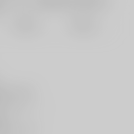
欲しいものリストに追加
定期便（週1)
定期便（月2)
2026/08/12から
2026/08/20から
10日以内に発送
14日以内に発送
、
ン。
事、定期的な運動など、
のの、
め、
ひとつ問題があって―――…
る
5”新刊、
本がとらのあなに登場☆