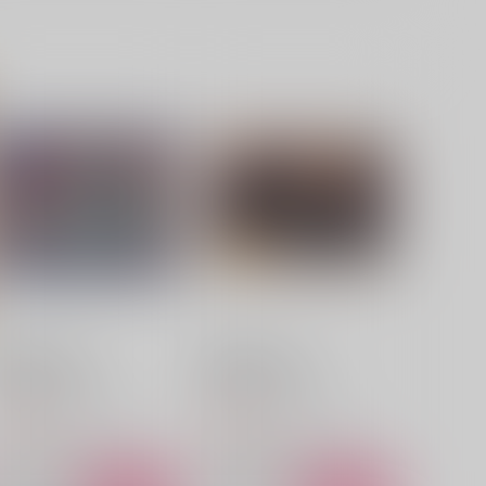
鏡像段階・後編
鏡像段階・前編
こんにちはさようなら
こんにちはさようなら
87
787
円
円
（税込）
（税込）
Dr.レイシオ×アベンチュリン
Dr.レイシオ×アベンチュリン