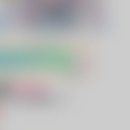
女性向け
があるなら僕に報告しろ！
込）