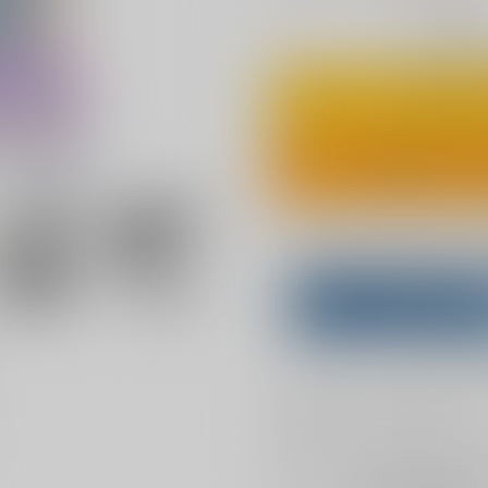
◯
：在庫あ
カ
ワンクリ
Overseas customers can a
Purchase on ZenMar
What is
お支払い金額：
1,100円
+
送料
お支払時期についてはこちらをご覧