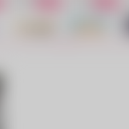
サンプル
作品詳細
サンプル
作品詳細
もっと見る！
目覚めのキスを君に
キミイロココロ
KOHAKU
yu-in
B
944
472
1
円
円
（税込）
（税込）
Dr.レイシオ×アベンチュリン
Dr.レイシオ×アベンチュリン