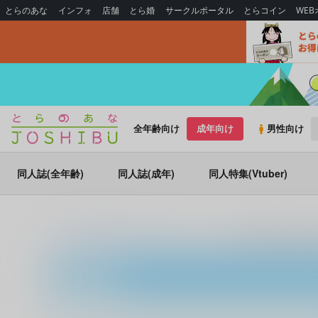
とらのあな
インフォ
店舗
とら婚
サークルポータル
とらコイン
WE
全年齢向け
成年向け
男性向け
同人誌(全年齢)
同人誌(成年)
同人特集(Vtuber)
とらのあな通販
同人誌
スタウト
××××してる暇があるなら僕