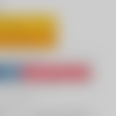
り
ートに入れる
ックで今すぐ買う
lso purchase from here
ket
Ship internationally via RAKUFUN
 ZenMarket
What is RAKUFUN
?
?
+サービス料・手数料
?
ください
?