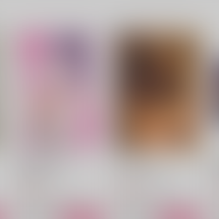
僕たち結婚します！
おとなになる
Utsusegai
こんにちはさようなら
440
629
7
円
円
（税込）
（税込）
Dr.レイシオ×アベンチュリン
Dr.レイシオ×アベンチュリン