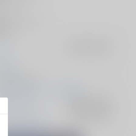
いうもの、
アベンチュリン。
なるハッピーラブコメディ
報告しろ！』を
ませ♪
スタウト
入荷アラート
を設定
mir
025/06/15
人誌 - 漫画/ Ｂ５ 48p
025/06/15 戦略外でもパートナー！ 星願2025
崩壊：スターレイル
入荷アラート
を設定
r.レイシオ×アベンチュリン
入荷アラート
を設定
r.レイシオ
アベンチュリン