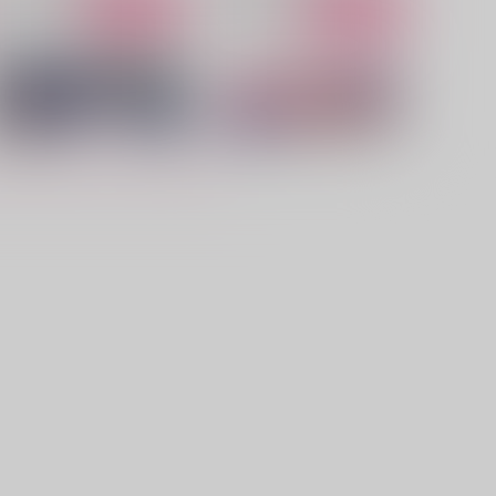
サンプル
作品詳細
サンプル
作品詳細
僕のための物語
僕はレイシオの砂金石
CCCN
Sicilia
,572
944
円
円
（税込）
（税込）
Dr.レイシオ×アベンチュリン
Dr.レイシオ×アベンチュリン