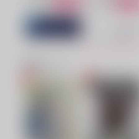
サンプル
作品詳細
サンプル
作品詳細
関連商品(サークル)
まるで、映画のような
脱がせる前から終わってる
なんも無いがある
LibishiMa
880
572
円
円
（税込）
（税込）
Dr.レイシオ×アベンチュリン
Dr.レイシオ×アベンチュリン