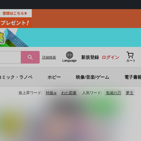
新規登録
ログイン
詳細
検索
Language
カート
コミック・ラノベ
ホビー
映像/音楽/ゲーム
電子書
急上昇ワード:
特級α
わた図書
人気ワード:
鬼滅の刃
夢主
ポストする
LINEで送る