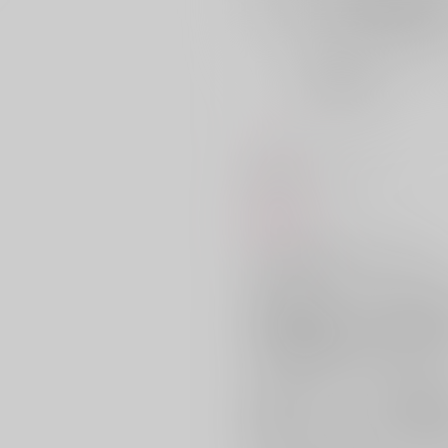
店舗在庫
を確認
おまとめ目安と発送目安
?
毎度便
2026/08/09から
5日以内に発送
コメント
射精管理はっぴーラブコメ
商品紹介
レイシオと付き合うようになって
生活が随分と整ったアベンチュリ
早寝早起き、バランスの取れた食
まるで強制施設のようではあるも
もともと特別なこだわりもないた
別に嫌ではなかったのだが、ただ
サークル【スタウト】がお贈りす
“戦略外でもパートナー！ 星願202
[崩壊：スターレイル]レイチュリ