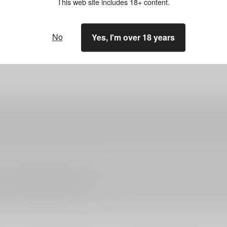
This web site includes 18+ content.
関連特集
No
Yes, I'm over 18 years
ださい。詳細は
こちら
をご覧ください。