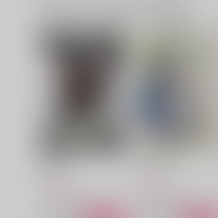
一緒に買われている同人作品または類似商品
初恋前夜
ASK FOR YOU
スタウト
スタウト
1,100
629
円
円
（税込）
（税込）
Dr.レイシオ×アベンチュリン
Dr.レイシオ×アベンチュリン