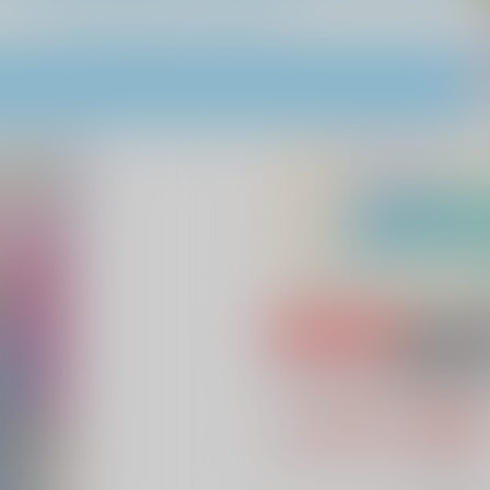
専売
18禁
××××してる暇
1,100円（税
10
通販ポイント：
pt獲得
？