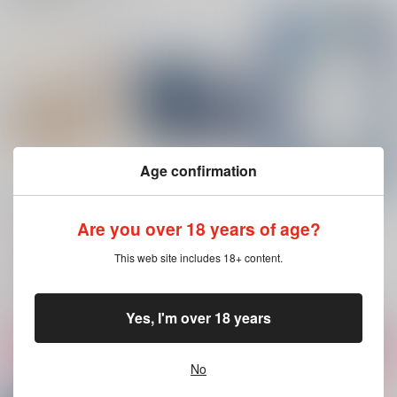
花売りの天使 上
おやすみをきみと
海に会いに行く
十六夜
十六夜
十六夜
1,572
787
787
円
円
円
（税込）
（税込）
（税込）
カイザー×潔世一
糸師凛×潔世一
糸師凛×潔世一
サンプル
サンプル
サンプル
作品詳細
作品詳細
作品詳細
Age confirmation
花籠を編みながら
海に会いに行く
花売りの天使 下
十六夜
十六夜
Are you over 18 years of age?
十六夜
3,144
787
1,572
円
円
円
（税込）
（税込）
（税込）
This web site includes 18+ content.
イナズマイレブン
ブルーロック
ブルーロック
剣城京介×松風天馬
糸師凛×潔世一
カイザー×潔世一
Yes, I'm over 18 years
サンプル
サンプル
サンプル
カート
カート
カート
No