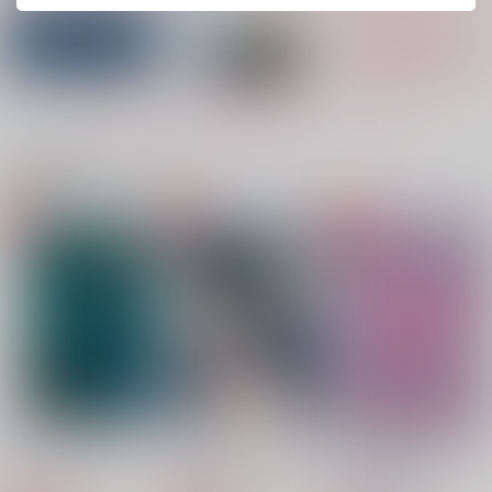
花売りの天使 下
花籠を編みながら
恋じゃなくて"××"な
ら
十六夜
十六夜
すみっこ
1,572
3,144
円
円
（税込）
（税込）
787
円
（税込）
カイザー×潔世一
剣城京介×松風天馬
もっと見る！
糸師冴×潔世一
サンプル
サンプル
サンプル
関連商品(カップリング)
作品詳細
作品詳細
作品詳細
おやすみをきみと
花売りの天使 上
りんといっしょ！
十六夜
十六夜
十六夜
787
1,572
2,357
円
円
円
（税込）
（税込）
（税込）
ブルーロック
ブルーロック
ブルーロック
糸師凛×潔世一
カイザー×潔世一
糸師凛×潔世一
サンプル
サンプル
サンプル
カート
カート
カート
アポカリプスの夜
Re:Twilight Diamond
SICK.SICK.SICK.（ノ
ベルティなし）
Pattch
よるの詠
23℃の天気雨
相、焦がれる
7days baby