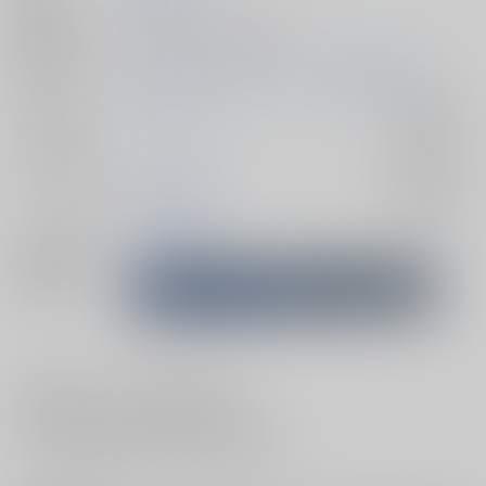
種別/サイズ
同人誌 - 小説/ 文庫 198p
初出イベント
2025/06/15 お揃いリングでご挨拶 星願2025
ジャンル/
ブルーロック
入荷アラート
サブジャンル
カップリング
糸師凛×潔世一
入荷アラート
メインキャラ
糸師凛
潔世一
関連特集
#
#
パロディ
ハッピーエンド
#
0801-02#I've got a cruSh on Goal 4 no.1.