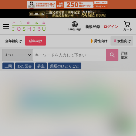
新規登録
ログイン
Language
カート
全年齢向け
成年向け
男性向け
女性向け
詳細
検索
三間
わた図書
夢主
薬屋のひとりごと
とらのあな通販
同人誌
十六夜
四葩の下には愛が埋まってる