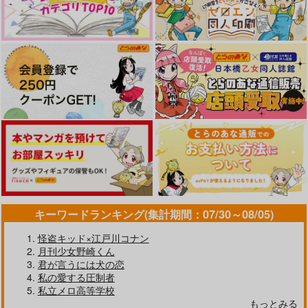
787
629
円
円
専売
専売
（税込）
（税込）
サンプル
サンプル
ブルーロック
ブルーロック
糸師凛×潔世一
糸師凛×潔世一
作品詳細
作品詳細
サンプル
サンプル
カート
カート
キーワードランキング(集計期間：07/30～08/05)
怪盗キッド×江戸川コナン
月刊少女野崎くん
君が言うには犬の恋
私の愛する圧制者
私立メロ高等学校
もっとみる