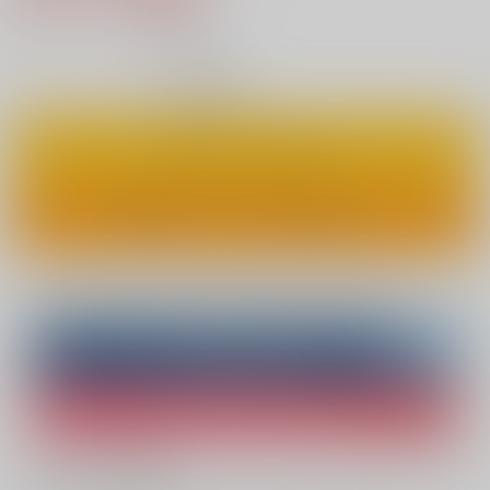
21
通販ポイント：
pt獲得
？
◯
：在庫あり
カートに入れる
ワンクリックで今すぐ買う
Overseas customers can also purchase from here
Purchase on ZenMarket
Ship internationally via RAKUFUN
What is ZenMarket
?
What is RAKUFUN
?