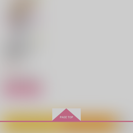
Pattch
1,257
660
770
円
円
472
円
472
（税込）
（税込）
（税込）
円
円
（税込）
（税込）
715
ゲゲ郎
ゲゲ郎
円
専売
ゲゲ郎×水木
（税込）
ブルーロック
ブルーロック
ブルーロック
糸師凛×潔世一
糸師凛×潔世一
サンプル
サンプル
サンプル
糸師凛×潔世一
作品詳細
作品詳細
作品詳細
サンプル
サンプル
サンプル
カート
カート
カート
極道さんは愛を貫くパ
パで愛妻家 下
KADOKAWA
902
円
（税込）
サンプル
作品詳細
水煙怪異録 幕間 壱
夜のほどろに、こと問
水煙怪異録 四
うふた藍
四葩煙月堂
四葩煙月堂
四葩煙月堂
First love awareness
こいびとこうぼうせん
WEB LOG Selection
カートに入れる
ワンクリック購入
770
770
円
円
（税込）
（税込）
770
unknown
unknown
NibiCine
円
（税込）
ゲゲ郎
ゲゲ郎