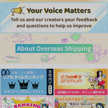
629
787
1,572
ゲゲ郎×水木
円
円
専売
専売
円
専売
（税込）
（税込）
（税込）
ブルーロック
ブルーロック
ブルーロック
サンプル
サンプル
サンプル
糸師凛×潔世一
糸師凛×潔世一
糸師凛×潔世一
作品詳細
作品詳細
作品詳細
サンプル
サンプル
サンプル
カート
カート
カート
外待雨明けて、雪日和
水煙怪異録 参
四葩煙月堂
四葩煙月堂
ごほうししますか
オマエはオレの！
660
990
円
円
（税込）
（税込）
unknown
.10
ゲゲ郎
ゲゲ郎×水木