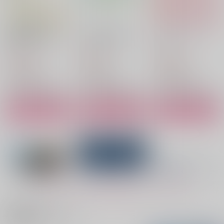
蜜の味は誰が知る？
これは運命ではない
りんといっしょ！
十六夜
十六夜
十六夜
1,572
472
2,357
円
円
円
（税込）
（税込）
（税込）
糸師凛×潔世一
糸師凛×潔世一
糸師凛×潔世一
サンプル
サンプル
サンプル
作品詳細
作品詳細
作品詳細
もっと見る！
関連商品(サークル)