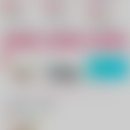
多面的宇宙人
858
1,100
すみっこ
すみっこ
円
円
専売
専売
すみっこ
（税込）
（税込）
1,257
円
専売
（税込）
ブルーロック
ブルーロック
944
944
944
円
円
円
（税込）
（税込）
（税込）
ブルーロック
糸師凛×潔世一
糸師凛×潔世一
糸師冴×潔世一
カイザー×潔世一
糸師冴×潔世一
糸師凛×潔世一
サンプル
サンプル
サンプル
サンプル
サンプル
サンプル
作品詳細
作品詳細
作品詳細
カート
カート
カート
蜜の味は誰が知る？
これは運命ではない
十六夜
十六夜
1,572
472
円
円
（税込）
（税込）
ブルーロック
ブルーロック
もっと見る！
糸師凛×潔世一
糸師凛×潔世一
サンプル
サンプル
一緒に買われている商品
カート
カート
蝋色に煙るは、
水煙怪異録 弐
水煙怪異録 幕間 弐
秘密の特訓は部室の中
にゃんぺろ！おかわり
『裏メニュー』3品目
で
四葩煙月堂
四葩煙月堂
四葩煙月堂
SH
SH