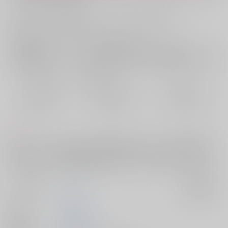
お支払い金額：
2,357円
+
送料+サービス料・手数料
?
お支払時期についてはこちらをご覧ください
?
店舗在庫
欲しいものリストに追加
おまとめ目安と発送目安
?
毎度便
定期便（週1)
定期便（月2)
2026/08/10から
2026/08/12から
2026/08/20から
5日以内に発送
10日以内に発送
14日以内に発送
コメント
ガーデンバースパロです。凛が花生みであることを知った花食み潔が、
凛の力になろうと奮闘するものの、素直に受け入れない凛という関係か
ら話が始まります。支部連載分+書き下ろしをまとめて本にしました。
サークル名
十六夜
入荷アラート
作家
篠崎理緒
発行日
2025/06/15