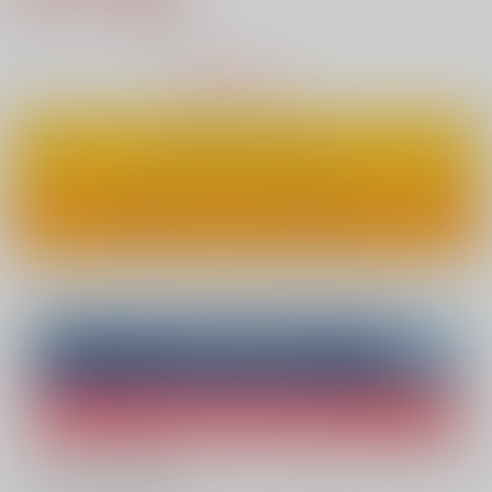
7
通販ポイント：
pt獲得
？
△
：在庫残りわずか
カートに入れる
ワンクリックで今すぐ買う
Overseas customers can also purchase from here
Purchase on ZenMarket
Ship internationally via RAKUFUN
What is ZenMarket
?
What is RAKUFUN
?