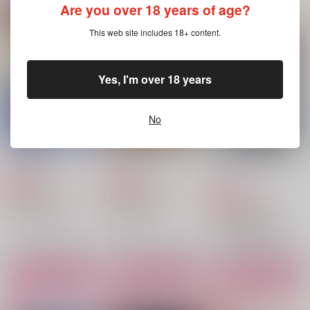
Are you over 18 years of age?
桜＆蘇枋PhootoBook
寄り添う花影
笑顔の温度
This web site includes 18+ content.
A☆Miktea
A☆Miktea
A☆Miktea
1,540
770
770
円
円
円
（税込）
（税込）
（税込）
桜遥
桜遥×蘇枋隼飛
犬上照臣×佐狐浩太
Yes, I'm over 18 years
サンプル
サンプル
サンプル
No
作品詳細
作品詳細
作品詳細
それぞれの光
追憧ーついどうー
ベールを纏った美しい
狐
A☆Miktea
A☆Miktea
A☆Miktea
645
1,540
円
円
専売
専売
（税込）
（税込）
561
円
専売
（税込）
魔法使いの約束
WIND BREAKER
WIND BREAKER
シノ×ヒースクリフ
佐狐浩太
犬上照臣×佐狐浩太
サンプル
サンプル
サンプル
カート
カート
カート
見えない光の信じ方
Totus Tuus~二人の愛
雨が導く未来の形