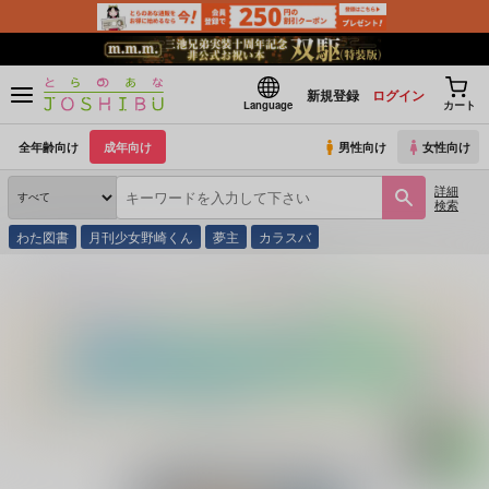
新規登録
ログイン
Language
カート
全年齢向け
成年向け
男性向け
女性向け
詳細
検索
わた図書
月刊少女野崎くん
夢主
カラスバ
とらのあな通販
同人誌
A☆Miktea
記憶の奥でずっと