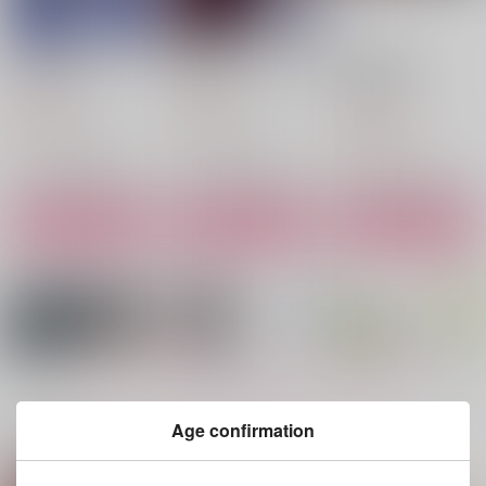
それぞれの光
愛を写すガラスの世界
ヒースクリフ
PhootoBook
A☆Miktea
A☆Miktea
A☆Miktea
645
770
円
円
（税込）
（税込）
1,540
円
（税込）
シノ×ヒースクリフ
シノ×ヒースクリフ
ヒースクリフ
サンプル
サンプル
サンプル
作品詳細
作品詳細
作品詳細
もっと見る！
Age confirmation
関連商品(サークル)