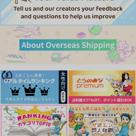
629
円
（税込）
787
787
円
円
（税込）
（税込）
シノ×ヒースクリフ
ヒースクリフ×シノ
シノ×ヒースクリフ
サンプル
サンプル
サンプル
作品詳細
作品詳細
作品詳細
寄り添う花影
ヒースクリフ
桜＆蘇枋PhootoBook
PhootoBook
A☆Miktea
A☆Miktea
A☆Miktea
770
1,540
円
専売
円
専売
（税込）
（税込）
1,540
円
専売
（税込）
WIND BREAKER
WIND BREAKER
桜遥
魔法使いの約束
桜遥×蘇枋隼飛
蘇枋隼飛
ヒースクリフ
サンプル
サンプル
サンプル
ラベンダーの花言葉
催花雨に濡れて
ラブベンド
カート
カート
カート
GYU-HI
甘めの相模湾
甘めの相模湾
1,045
787
787
円
円
円
（税込）
（税込）
（税込）