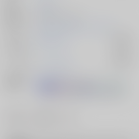
発行日
2025/05/04
種別/サイズ
同人誌 - 小説/ Ａ５ 64p
初出イベント
2025/05/04 賢者の超マナスポット 2025
ジャンル/
魔法使いの約束
入荷アラート
サブジャンル
カップリング
シノ×ヒースクリフ
入荷アラート
メインキャラ
シノ
ヒースクリフ
関連特集
#
#
#
幼馴染
先輩・後輩
BL