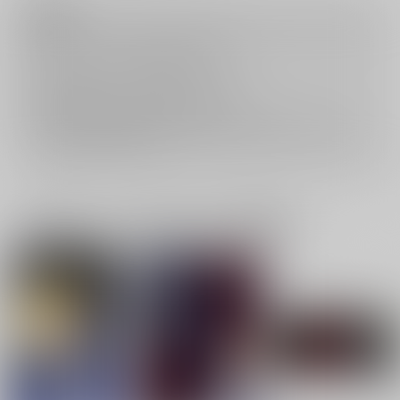
注意事項
キャンセルについては
こちら
をご覧下さい。
返品については
こちら
をご覧下さい。
おまとめ配送については
こちら
をご覧下さい。
再販投票については
こちら
をご覧下さい。
イベント応募券付商品などをご購入の際は毎度便をご利用ください。
詳細は
こちら
をご覧ください。
一緒に買われている同人作品または類似商品