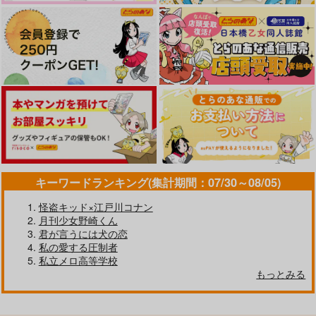
ヒースクリフ×シノ
ヒースクリフ×シノ
ヒースクリフ×シノ
サンプル
サンプル
サンプル
作品詳細
作品詳細
作品詳細
キーワードランキング(集計期間：07/30～08/05)
怪盗キッド×江戸川コナン
月刊少女野崎くん
君が言うには犬の恋
私の愛する圧制者
言い訳は
熱帯夜
私立メロ高等学校
甘めの相模湾
イエティこわい
もっとみる
787
787
円
円
（税込）
（税込）
ヒースクリフ×シノ
ヒースクリフ×シノ