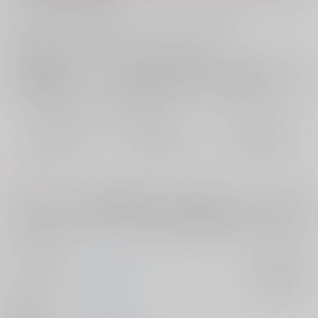
お支払い金額：
770円
+
送料+サービス料・手数料
?
お支払時期についてはこちらをご覧ください
?
店舗在庫
欲しいものリストに追加
おまとめ目安と発送目安
?
毎度便
定期便（週1)
定期便（月2)
2026/08/08から
2026/08/12から
2026/08/20から
5日以内に発送
10日以内に発送
14日以内に発送
コメント
シノ×ヒースクリフの輪廻転生学生パロです。最初からそうそう２人は石
になりますが、学生として違う世界で出会うお話です。ブラッドリー×ネ
ロオズ×アーサー モブ×ヒースクリフ 要素があるので苦手な方は注意
してください。
サークル名
A☆Miktea
入荷アラート
作家
Ai