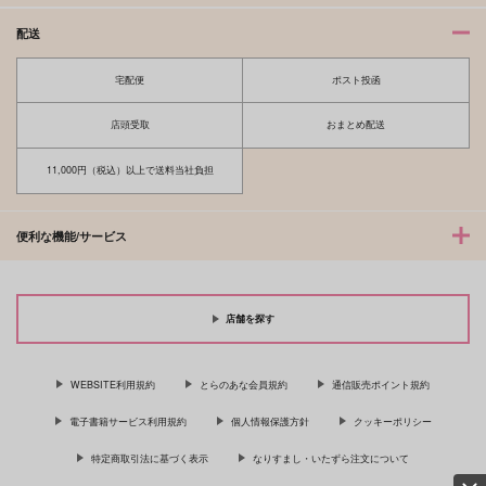
配送
宅配便
ポスト投函
店頭受取
おまとめ配送
11,000円（税込）以上で送料当社負担
便利な機能/サービス
店舗を探す
WEBSITE利用規約
とらのあな会員規約
通信販売ポイント規約
電子書籍サービス利用規約
個人情報保護方針
クッキーポリシー
特定商取引法に基づく表示
なりすまし・いたずら注文について