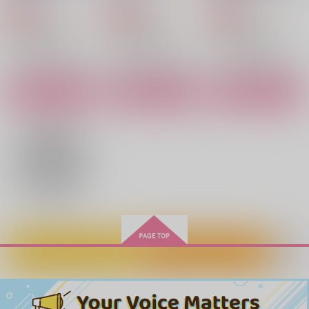
たから
A☆Miktea
A☆Miktea
645
629
770
円
円
専売
専売
円
専売
1,540
（税込）
（税込）
（税込）
円
（税込）
770
561
魔法使いの約束
魔法使いの約束
円
魔法使いの約束
円
（税込）
佐狐浩太
（税込）
シノ×ヒースクリフ
シノ×ヒースクリフ
シノ×ヒースクリフ
桜遥×蘇枋隼飛
犬上照臣×佐狐浩太
サンプル
サンプル
サンプル
サンプル
サンプル
サンプル
カート
カート
カート
作品詳細
作品詳細
作品詳細
見えない光の信じ方
隠し通してきた弱さを
笑顔の温度
君が強さに変えてくれ
A☆Miktea
A☆Miktea
たから
A☆Miktea
770
770
円
専売
円
専売
（税込）
（税込）
770
円
専売
（税込）
WIND BREAKER
WIND BREAKER
WIND BREAKER
梅宮一×蘇枋隼飛
犬上照臣×佐狐浩太
桜遥×蘇枋隼飛
カートに入れる
ワンクリック購入
サンプル
サンプル
サンプル
依頼で幼馴染と恋人の
花明のルミエ
カート
カート
カート
オレの主君がいちばん
ふり！？
かっこいい
little prince
甘めの相模湾
KNCworks