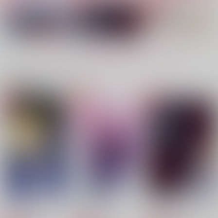
の形~
A☆Miktea
A☆Miktea
A☆Miktea
770
561
円
円
（税込）
（税込）
770
円
（税込）
梅宮一×蘇枋隼飛
桜遥×蘇枋隼飛
桜遥×蘇枋隼飛
もっと見る！
サンプル
サンプル
サンプル
作品詳細
作品詳細
作品詳細
関連商品(カップリング)
雨が導く未来の形
愛を写すガラスの世界
Totus Tuus~二人の愛
の形~
A☆Miktea
A☆Miktea
A☆Miktea
561
770
円
円
専売
専売
（税込）
（税込）
770
円
専売
（税込）
WIND BREAKER
魔法使いの約束
WIND BREAKER
桜遥×蘇枋隼飛
シノ×ヒースクリフ
桜遥×蘇枋隼飛
サンプル
サンプル
サンプル
カート
カート
カート
それぞれの光
花明のルミエ
愛を写すガラスの世界
追憧ーついどうー
隠し通してきた弱さを
ベールを纏った美しい
君が強さに変えてくれ
A☆Miktea
little prince
狐
A☆Miktea
A☆Miktea