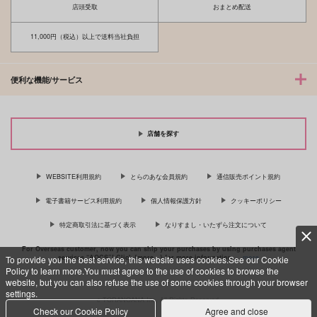
店頭受取
おまとめ配送
11,000円（税込）以上で送料当社負担
便利な機能/サービス
店舗を探す
WEBSITE利用規約
とらのあな会員規約
通信販売ポイント規約
電子書籍サービス利用規約
個人情報保護方針
クッキーポリシー
特定商取引法に基づく表示
なりすまし・いたずら注文について
For Overseas customer, now you can ship your purchases by using purchases agent
services “AOCS”! Click {more…} for more information …
more
To provide you the best service, this website uses cookies.See our Cookie
Policy to learn more.You must agree to the use of cookies to browse the
website, but you can also refuse the use of some cookies through your browser
settings.
c TORANOANA Inc, All Rights Reserved.
Check our Cookie Policy
Agree and close