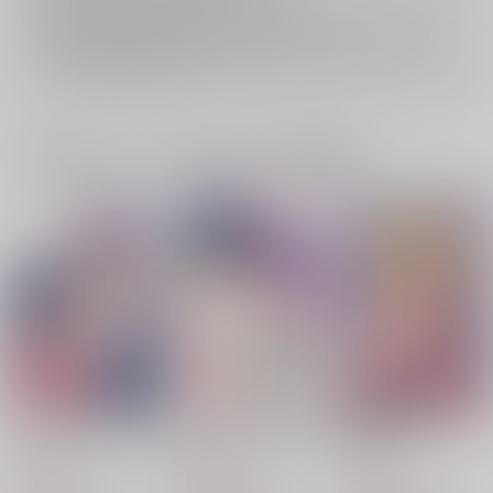
再販投票については
こちら
をご覧下さい。
イベント応募券付商品などをご購入の際は毎度便をご利用ください。
詳細は
こちら
をご覧ください。
一緒に買われている同人作品または類似商品
サヨナラの向こうがわ
僕のオメガに祝福を
愛を乞う
彩りの国
彩りの国
彩りの国
810
2,090
1,572
円
円
円
（税込）
（税込）