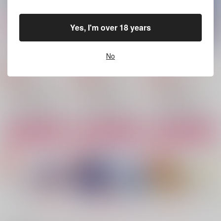
黒川イザナ×花垣武道
サンプル
サンプル
サンプル
Yes, I'm over 18 years
作品詳細
作品詳細
作品詳細
初夏の幻
僕のオメガに祝福を
ブルームーンに溺れて
No
彩りの国
彩りの国
彩りの国
1,155
2,090
2,530
円
円
専売
専売
円
専売
（税込）
（税込）
（税込）
東京卍リベンジャーズ
東京卍リベンジャーズ
東京卍リベンジャーズ
三途春千夜×花垣武道
灰谷竜胆×花垣武道
灰谷蘭×花垣武道
サンプル
サンプル
サンプル
カート
カート
カート
愛の帰る場所
ブルームーンに溺れて
烏天狗の棲む屋敷で
【後編】
彩りの国
彩りの国
彩りの国
1,540
2,530
円
円
（税込）
（税込）
1,650
円
（税込）
九井一×花垣武道
灰谷蘭×花垣武道
もっと見る！
灰谷兄弟×花垣武道