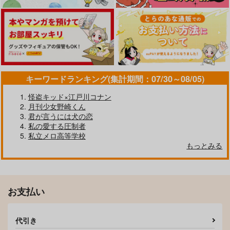
キーワードランキング(集計期間：07/30～08/05)
怪盗キッド×江戸川コナン
月刊少女野崎くん
君が言うには犬の恋
私の愛する圧制者
RESET
そして扉が開かれる。
私立メロ高等学校
ひめくり
にどねができない
もっとみる
1,430
629
円
円
（税込）
（税込）
灰谷兄弟×花垣武道
灰谷竜胆×花垣武道
サンプル
サンプル
お支払い
作品詳細
作品詳細
代引き