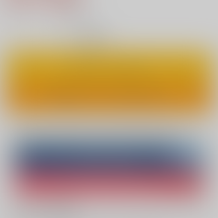
8
通販ポイント：
pt獲得
？
◯
：在庫あり
カートに入れる
ワンクリックで今すぐ買う
Overseas customers can also purchase from here
Purchase on ZenMarket
Ship internationally via RAKUFUN
What is ZenMarket
?
What is RAKUFUN
?