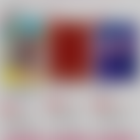
サンプル
サンプル
サンプル
関連商品(カップリング)
作品詳細
作品詳細
作品詳細
サヨナラの向こうがわ
傷だらけのラプソディ
ただ、君を愛してる
ー
彩りの国
彩りの国
彩りの国
810
3,000
円
専売
円
専売
（税込）
（税込）
1,200
円
専売
（税込）
東京卍リベンジャーズ
東京卍リベンジャーズ
東京卍リベンジャーズ
灰谷蘭×花垣武道
花垣武道
黒川イザナ×花垣武道
サンプル
サンプル
サンプル
カート
カート
カート
合コンに行ったら女子
ダイアトニックコード
恋人来たりて
枠で灰谷蘭がいた話
ひめくり
ひめくり
スナックあなの
烏天狗の棲む屋敷
WEBLOG２
君のせいだよ
1,572
3,144
円
専売
円
専売
（税込）
（税込）
で 【前編】
472
スナックあなの
ヘベレケシティ
円
専売
（税込）
東京卍リベンジャーズ
東京卍リベンジャーズ
彩りの国
東京卍リベンジャーズ
2,200
787
灰谷蘭×花垣武道
円
灰谷蘭×花垣武道
円
（税込）
（税込）
1,572
灰谷蘭×花垣武道
円
（税込）
灰谷蘭×花垣武道
灰谷蘭・灰谷竜胆×花垣武道
灰谷兄弟×花垣武道
サンプル
サンプル
サンプル