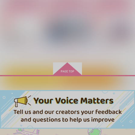
サンプル
サンプル
サンプル
カート
カート
カート
作品詳細
作品詳細
作品詳細
烏天狗の棲む屋敷で
愛の帰る場所
烏天狗の棲む屋敷
【後編】
で 【前編】
彩りの国
彩りの国
彩りの国
1,540
円
専売
（税込）
1,650
1,572
円
専売
円
専売
（税込）
（税込）
東京卍リベンジャーズ
もっと見る！
東京卍リベンジャーズ
東京卍リベンジャーズ
九井一×花垣武道
灰谷兄弟×花垣武道
灰谷兄弟×花垣武道
サンプル
サンプル
サンプル
カートに入れる
ワンクリック購入
カート
カート
カート
オーキッドの育て方
ブルームーンに溺れて
サヨナラの向こうがわ
深海呼吸器
彩りの国
ダイアトニックコード
finless
彩りの国
美しい虫
ひめくり
molamola
molamola
1,257
2,530
810
円
円
専売
専売
円
専売
（税込）
（税込）
（税込）
1,572
629
629
東京卍リベンジャーズ
東京卍リベンジャーズ
円
円
東京卍リベンジャーズ
円
（税込）
（税込）
（税込）
灰谷蘭×花垣武道
灰谷蘭×花垣武道
灰谷蘭×花垣武道
灰谷蘭×花垣武道
佐野万次郎×花垣武道
佐野万次郎×花垣武道
サンプル
サンプル
サンプル
サンプル
サンプル
サンプル