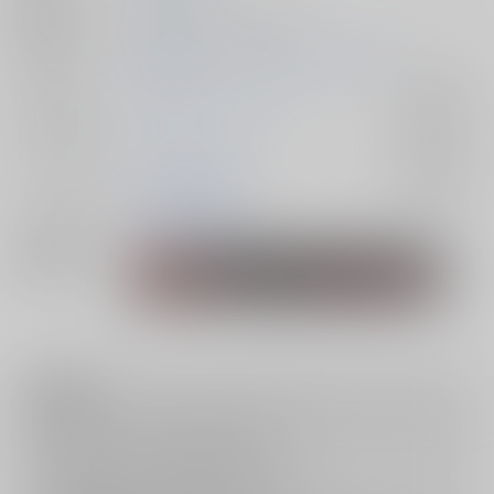
種別/サイズ
同人誌 - 小説/ Ａ５ 58p
初出イベント
2025/05/03 ハイになるほどくびったけ
ジャンル/
東京卍リベンジャーズ
入荷アラート
サブジャンル
カップリング
灰谷蘭×花垣武道
入荷アラート
メインキャラ
花垣武道
灰谷蘭
関連特集
注意事項
キャンセルについては
こちら
をご覧下さい。
返品については
こちら
をご覧下さい。
おまとめ配送については
こちら
をご覧下さい。