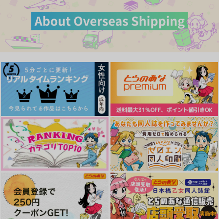
カート
カート
カート
作品詳細
作品詳細
作品詳細
愛を乞う
彩りの国
1,572
円
専売
（税込）
東京卍リベンジャーズ
灰谷竜胆×花垣武道
サンプル
カート
俺の居たい場所
profiting while other
セキニンとってね総長
s fight
代理
仮面のロープ
ぼんじり
Pon-chou
787
円
（税込）
865
787
円
円
（税込）
（税込）
灰谷蘭×灰谷竜胆
灰谷竜胆×花垣武道
灰谷兄弟×花垣武道
サンプル
サンプル
サンプル
作品詳細
作品詳細
作品詳細