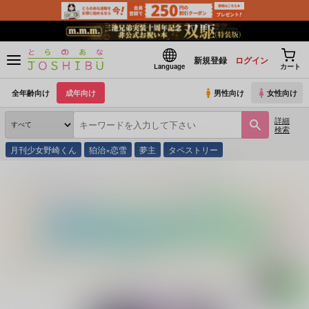
新規登録
ログイン
Language
カート
全年齢向け
成年向け
男性向け
女性向け
詳細
検索
月刊少女野崎くん
狛治×恋雪
夢主
タペストリー
とらのあな通販
同人誌
彩りの国
嫌いなままで居させて