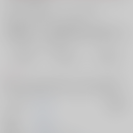
お支払い金額：
880円
+
送料+サービス料・手数料
?
お支払時期についてはこちらをご覧ください
?
店舗在庫
欲しいものリストに追加
おまとめ目安と発送目安
?
毎度便
定期便（週1)
定期便（月2)
2026/08/10から
2026/08/12から
2026/08/20から
5日以内に発送
10日以内に発送
14日以内に発送
コメント
反社蘭×フリーター武道。 蘭に借金をしている武道が、身体で返済する
話。東リベ本編が始まる前に、あったかもしれない二人の物語。
サークル名
彩りの国
入荷アラート
作家
Aya
発行日
2025/05/03