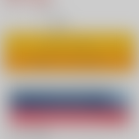
7
通販ポイント：
pt獲得
？
◯
：在庫あり
カートに入れる
ワンクリックで今すぐ買う
Overseas customers can also purchase from here
Purchase on ZenMarket
Ship internationally via RAKUFUN
What is ZenMarket
?
What is RAKUFUN
?