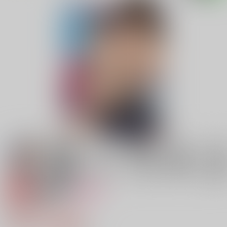
専売
18禁
女性向け
落第初夜
790円（税込）