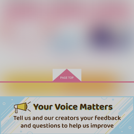
サンプル
サンプル
サンプル
作品詳細
作品詳細
作品詳細
カート
カート
カート
もっと見る！
カートに入れる
ワンクリック購入
雪ぐ
いとおしい日々
駄々
ひとひらを永遠に
おつかいのその後の話
月のまじない、三世の
あわいにて
木下ライター
giongo.
hukuhuku
ちょこラッテ
とくになし。
おいもホリック
944
1,572
787
1,572
472
円
円
円
（税込）
（税込）
円
円
（税込）
専売
専売
（税込）
（税込）
865
円
専売
土井半助×摂津のきり丸
土井半助×摂津のきり丸
土井半助×摂津のきり丸
（税込）
落第忍者乱太郎
落第忍者乱太郎
落第忍者乱太郎
土井半助×摂津のきり丸
土井半助×摂津のきり丸
サンプル
サンプル
サンプル
土井半助×摂津のきり丸
作品詳細
作品詳細
作品詳細