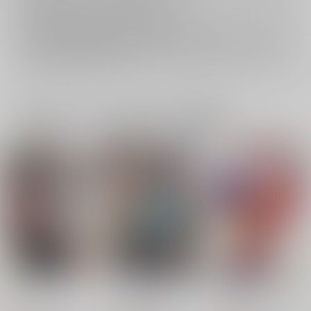
おまとめ配送については
こちら
をご覧下さい。
再販投票については
こちら
をご覧下さい。
イベント応募券付商品などをご購入の際は毎度便をご利用ください。
詳細は
こちら
をご覧ください。
一緒に買われている同人作品または類似商品
縁
どいきりの壺！
とびっきりのワガママ
シバイヌラボ
シバイヌラボ
ブラウニー