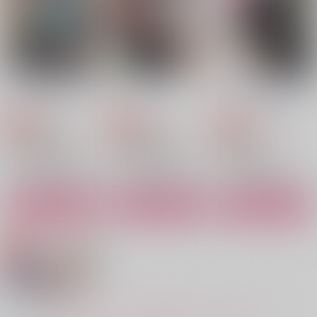
土井半助×摂津のきり丸
土井半助×摂津のきり丸
土井半助×摂津のきり丸
サンプル
サンプル
サンプル
作品詳細
作品詳細
作品詳細
どいきりの壺！
縁
ドキドキゲーム
シバイヌラボ
シバイヌラボ
シバイヌラボ
Corte.
930
930
810
円
円
専売
専売
円
専売
（税込）
（税込）
（税込）
落第忍者乱太郎
落第忍者乱太郎
呪術廻戦
土井半助×摂津のきり丸
土井半助×摂津のきり丸
五条悟×虎杖悠仁
サンプル
サンプル
サンプル
カート
カート
カート
由無し事
いつでもいっしょに
ホシニネガエバキリキ
リマイ
ROT
ヘリオト
mof.
858
472
円
円
（税込）
（税込）
787
円
（税込）
土井半助×摂津のきり丸
土井半助×摂津のきり丸
もっと見る！
土井半助×摂津のきり丸