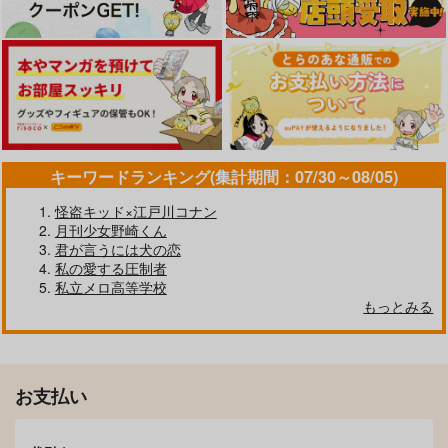
サンプル
サンプル
サンプル
カート
カート
カート
キーワードランキング(集計期間：07/30～08/05)
怪盗キッド×江戸川コナン
月刊少女野崎くん
落
月と曙
君が言うには犬の恋
BOUND
ぬのうら
私の愛する圧制者
1,415
1,572
私立メロ高等学校
円
円
（税込）
（税込）
もっとみる
禁獄の小鳥
どいきりさいろく8
我が家のすれちがい解
土井半助×摂津のきり丸
土井半助×摂津のきり丸
消法
BOMBERS
KSL
サンプル
サンプル
REVI
944
2,829
円
円
専売
専売
（税込）
（税込）
787
作品詳細
作品詳細
円
専売
（税込）
落第忍者乱太郎
落第忍者乱太郎
お支払い
落第忍者乱太郎
土井半助×摂津のきり丸
土井半助×摂津のきり丸
土井半助×摂津のきり丸