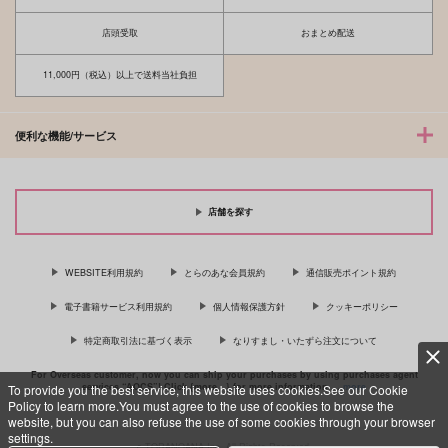
店頭受取
おまとめ配送
11,000円（税込）以上で送料当社負担
便利な機能/サービス
店舗を探す
WEBSITE利用規約
とらのあな会員規約
通信販売ポイント規約
電子書籍サービス利用規約
個人情報保護方針
クッキーポリシー
特定商取引法に基づく表示
なりすまし・いたずら注文について
For Overseas customer, now you can ship your purchases by using purchases agent
services “AOCS”! Click {more…} for more information …
more
To provide you the best service, this website uses cookies.See our Cookie
Policy to learn more.You must agree to the use of cookies to browse the
website, but you can also refuse the use of some cookies through your browser
settings.
c TORANOANA Inc, All Rights Reserved.