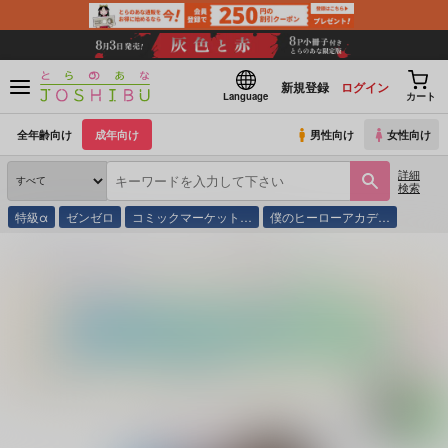
新規登録
ログイン
Language
カート
全年齢向け
成年向け
男性向け
女性向け
詳細
検索
特級α
ゼンゼロ
コミックマーケット…
僕のヒーローアカデ…
とらのあな通販
同人誌
シバイヌラボ
落第初夜