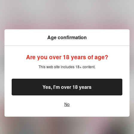
930
930
787
円
円
円
（税込）
（税込）
（税込）
土井半助×摂津のきり丸
土井半助×摂津のきり丸
土井半助×摂津のきり丸
サンプル
サンプル
サンプル
作品詳細
作品詳細
作品詳細
Age confirmation
Are you over 18 years of age?
This web site includes 18+ content.
もっと見る！
Yes, I'm over 18 years
関連商品(サークル)
No
浮世話 弐
まいにちいっしょ
浮世話
ROT
もぐもぐ
ROT
746
629
736
円
円
円
（税込）
（税込）
（税込）