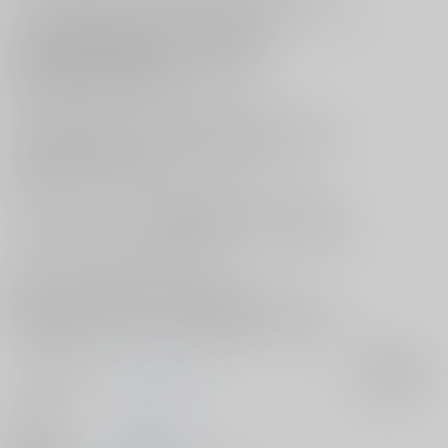
ということで、そのアルバイトを引き受けたというきり丸だが、
添い寝だけで済むわけがないと思った土井は、
きり丸に男色や男娼、陰間について説明し、
知識も準備もせずに男娼などしようものなら、
危険だというを話をしたのだった。
ところがきり丸は、つまり自分の体は銭になると言い出し、
自分を粗末に扱おうとするきり丸を土井が注意したところ、
その際、きり丸のお尻に
菊門ぷらぐが入っているのを見てしまい――…！？
サークル【シバイヌラボ】が贈る“超忍FES. 2025”新刊は、
危ないアルバイトにうっかり行きそうになっているきり丸を、
しこたま叱ってわからせるえろ本☆
処女だったのに最初からよがりまくり、
教育しようとしたものの、お尻の才能が開花してしまう、
[落第忍者乱太郎]土井きり本『落第初夜』をお見逃しなく♪
サークル名
シバイヌラボ
入荷アラート
作家
hori