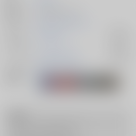
発行日
2025/05/03
種別/サイズ
同人誌 - 漫画/ Ｂ５ 36p
初出イベント
2025/05/03 超忍FES. 2025
ジャンル/
落第忍者乱太郎
入荷アラート
サブジャンル
カップリング
土井半助×摂津のきり丸
入荷アラート
メインキャラ
摂津のきり丸
土井半助
関連特集
注意事項
キャンセルについては
こちら
をご覧下さい。
返品については
こちら
をご覧下さい。