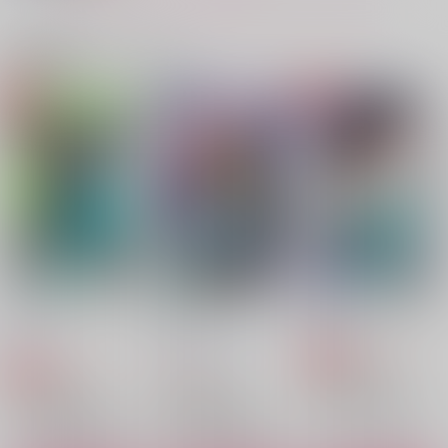
サンプル
サンプル
サンプル
関連商品(カップリング)
作品詳細
作品詳細
作品詳細
五悠再録 KISS ME!
シバイヌラボ
2,900
円
専売
（税込）
呪術廻戦
五条悟×虎杖悠仁
サンプル
カート
もっとドキ土きメモリ
かわいいきりちゃん＆
恋のMEGA LOVER!!!
アル
はんしゅけ
優減実行
loquat
禁獄の小鳥
水魚のまじわり
福兎屋
はなもぐサーカス
787
AKAEN
BOMBERS
よくわらう
円
専売
（税込）
787
787
円
円
専売
（税込）
（税込）
落第忍者乱太郎
787
944
787
円
円
円
（税込）
（税込）
（税込）
落第忍者乱太郎
落第忍者乱太郎
土井半助×摂津のきり丸
土井半助×摂津のきり丸
土井半助×摂津のきり丸
摂津のきり丸×土井半助
土井半助×摂津のきり丸
土井半助×摂津のきり丸
サンプル
サンプル
サンプル