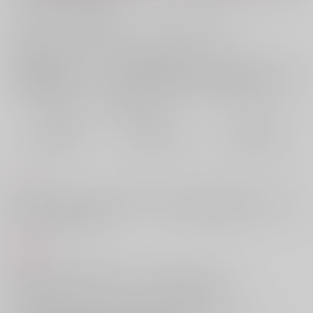
お支払い金額：
790円
+
送料+サービス料・手数料
?
お支払時期についてはこちらをご覧ください
?
店舗在庫
欲しいものリストに追加
おまとめ目安と発送目安
?
毎度便
定期便（週1)
定期便（月2)
2026/08/08から
2026/08/12から
2026/08/20から
5日以内に発送
10日以内に発送
14日以内に発送
コメント
危ないアルバイトにうっかり行きそうになっているきり丸を、しこたま
叱ってわからせるえろ本です。ストレスなく読めるはぴえんすけべ。ど
ちらかというと誘い受。
商品紹介
ある日のこと、添い寝のアルバイトに行ってくるという
きり丸を引き留め、そのアルバイトの内容を聞いた土井。
一晩男と添い寝するだけで高額なアルバイト料ゲット！