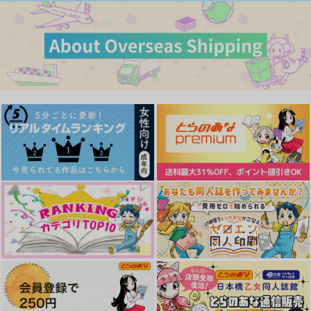
サンプル
サンプル
サンプル
カート
カート
カート
我が家のはなし
These days
哀傷
みはなだ
BOMBERS
ぬのうら
loquat
テーマパークで2510
ホシニネガエバキリキ
472
944
1,100
円
円
がイチャコラする話
円
リマイ
（税込）
（税込）
（税込）
AKAEN
土井半助×摂津のきり丸
土井半助×摂津のきり丸
土井半助×摂津のきり丸
なんでどうして
mof.
787
円
専売
（税込）
1,257
787
円
専売
円
専売
（税込）
サンプル
サンプル
サンプル
（税込）
落第忍者乱太郎
落第忍者乱太郎
落第忍者乱太郎
土井半助×摂津のきり丸
作品詳細
作品詳細
作品詳細
土井半助×摂津のきり丸
土井半助×摂津のきり丸