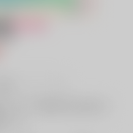
女性向け
片達
込）
販希望
欲しいものリストに追加
る