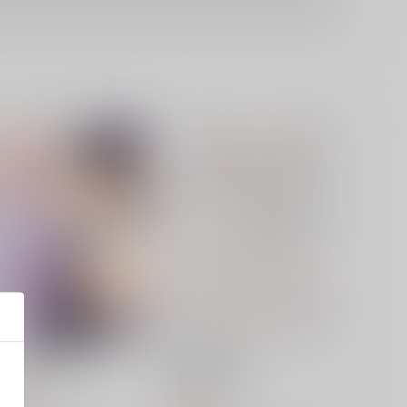
うさぎの秘めゴト
青薔薇のお姫様
lac
花浅葱