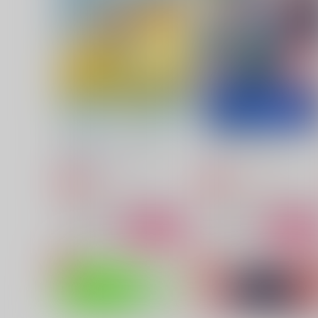
715
1,700
円
円
（税込）
（税込）
カイザー×潔世一
カイザー×潔世一
サンプル
作品詳細
サンプル
作品詳細
王座の果てで、お前を奪う
ぐぐぐっと詰。-Extra2-
第三海水工房
gggっと
550
3,144
円
円
専売
専売
（税込）
（税込）
ブルーロック
カイザー×潔世一
ブルーロック
カイザー×潔世
サンプル
カート
サンプル
カー
きみはグッドルーザー
お前には俺だけ。
UINTo
しいばこ。