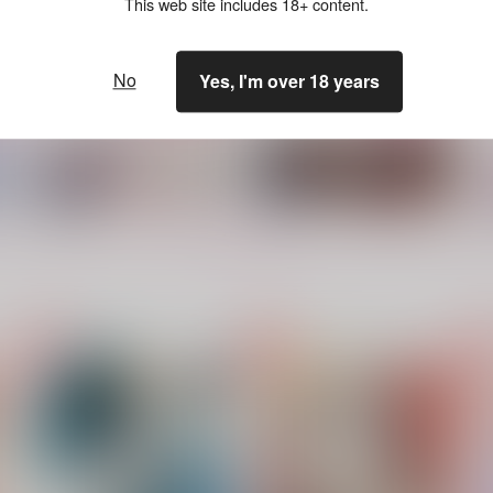
This web site includes 18+ content.
1,054
880
8
円
円
（税込）
（税込）
カイザー×潔世一
カイザー×潔世一
No
サンプル
作品詳細
サンプル
作品詳細
Yes, I'm over 18 years
もっと見る！
吸血鬼は美味なる食事を所望
果たし愛
ki
する
baby lab.
Li
蔵王組