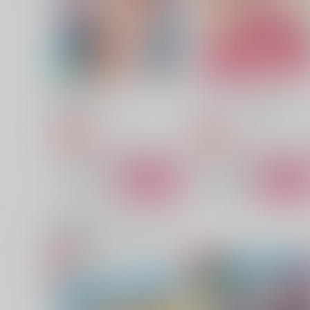
629
930
円
円
（税込）
（税込）
カイザー×潔世一
六平千鉱×漣伯理
サンプル
作品詳細
サンプル
作品詳細
確信的ライアー
バレンタインに花束を
Lilac
Lilac
880
472
円
円
専売
専売
（税込）
（税込）
ブルーロック
カイザー×潔世一
ブルーロック
カイザー×潔世
サンプル
カート
サンプル
カー
関連商品(カップリング)
ねこのこあっちのこ
飛花落葉の青薔薇
サラダ定食
夢幻の結び