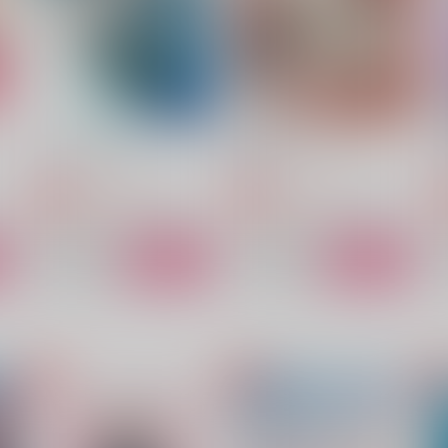
787
1
円
（税込）
787
円
（税込）
カイザー×潔世一
カイザー×潔世一
サンプル
作品詳細
サンプル
作品詳細
ナイショのすみか
誘惑のナーハティシュ
Lilac
Lilac
Li
1,054
1,337
円
円
専売
専売
（税込）
（税込）
一
ブルーロック
カイザー×潔世一
ブルーロック
カイザー×潔世一
ト
サンプル
カート
サンプル
カート
お前おれのこと好きなの？
天才と住む3LDK
A
マルメラーダ
Limerence
Pr