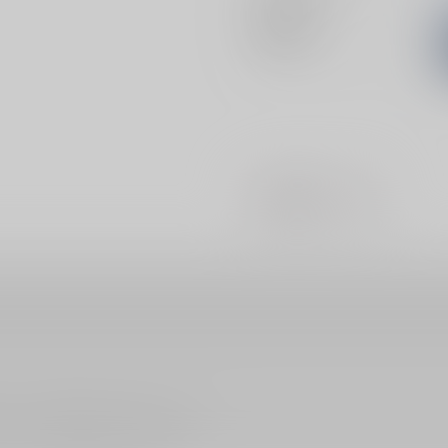
関連特集
#
#
吸血鬼
BL
ださい。詳細は
こちら
をご覧ください。