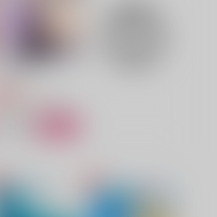
,100
4,715
円
円
（税込）
（税込）
カイザー×潔世一
カイザー×潔世一
サンプル
作品詳細
サンプル
作品詳細
うさぎの秘めゴト
lac
880
円
専売
（税込）
ブルーロック
バニー×潔世一
サンプル
カート
dvent
Neuaufnahme
Pr Jelly
15:BG