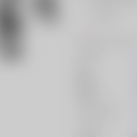
おまとめ目安と発送目安
?
毎度便
未定から
5日以内に発送
コメント
今までのkiis作品を一冊に纏めま
サークル名
作家
発行日
種別/サイズ
初出イベント
ジャンル/
サブジャンル
カップリング
メインキャラ