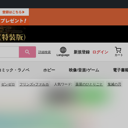
新規登録
ログイン
詳細
検索
Language
カート
コミック・ラノベ
ホビー
映像/音楽/ゲーム
電子書
ゼンゼロ
フリンズ×ファルカ
人気ワード:
薬屋のひとりごと
鬼滅の刃
ポストする
LINEで送る