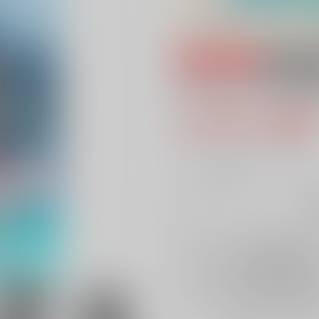
専売
18禁
ブルーローズの欠
4,322円（税
39
通販ポイント：
pt獲得
？
╳
：在庫なし
再
店舗在庫
を確認
再入荷を通知す