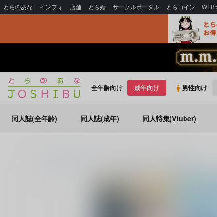
とらのあな
インフォ
店舗
とら婚
サークルポータル
とらコイン
WE
全年齢向け
成年向け
男性向け
同人誌(全年齢)
同人誌(成年)
同人特集(Vtuber)
とらのあな通販
同人誌
Lilac
ブルーローズの欠片達