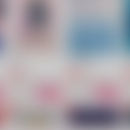
858
1,650
1
円
円
（税込）
（税込）
カイザー×潔世一
カイザー×潔世一
サンプル
作品詳細
サンプル
作品詳細
初恋
光と花の投影3
光
甘味どろっぷ
ルイセナイト
787
2,200
円
円
専売
専売
（税込）
（税込）
一
ブルーロック
カイザー×潔世一
ブルーロック
カイザー×潔世一
ト
サンプル
カート
サンプル
カート