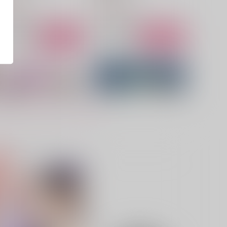
80
472
円
円
（税込）
（税込）
バニー×潔世一
カイザー×潔世一
サンプル
作品詳細
サンプル
作品詳細
is nui edition!2
愛と魔法は海を越えて
ebling
gggっと