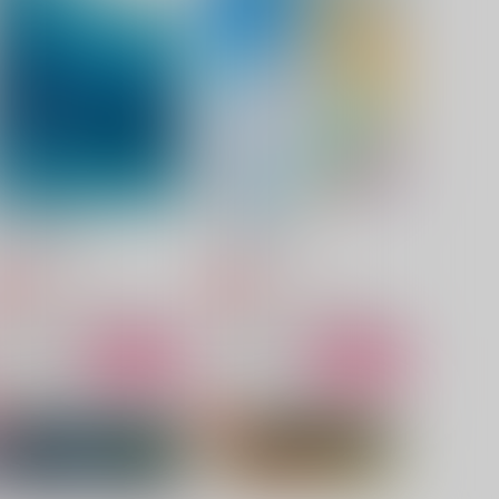
,257
2,044
円
円
（税込）
（税込）
カイザー×潔世一
カイザー×潔世一
サンプル
作品詳細
サンプル
作品詳細
と花の投影2
光と花の投影
ルイセナイト
ルイセナイト
2,200
1,887
円
円
専売
専売
（税込）
（税込）
ブルーロック
カイザー×潔世一
ブルーロック
カイザー×潔世一
サンプル
カート
サンプル
カート