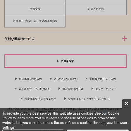
サンプル
店頭受取
おまとめ配送
カート
11,000円（税込）以上で送料当社負担
便利な機能/サービス
店舗を探す
WEBSITE利用規約
とらのあな会員規約
通信販売ポイント規約
電子書籍サービス利用規約
個人情報保護方針
クッキーポリシー
特定商取引法に基づく表示
なりすまし・いたずら注文について
For Overseas customer, now you can ship your purchases by using purchases agent
services “AOCS”! Click {more…} for more information …
more
To provide you the best service, this website uses cookies.See our Cookie
Policy to learn more.You must agree to the use of cookies to browse the
website, but you can also refuse the use of some cookies through your browser
settings.
c TORANOANA Inc, All Rights Reserved.