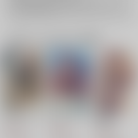
イベント応募券付商品などをご購入の際は毎度便をご利用ください。
詳細は
こちら
をご覧ください。
一緒に買われている同人作品または類似商品
君と円舞曲の先行きに
ノスタルジアに捧ぐ
未定義 曖
昧 infatuation
Magnolial
Magnolial
Magnolial
1,001
1,001
円
円
（税込）
（税込）
1,001
円
（税込）