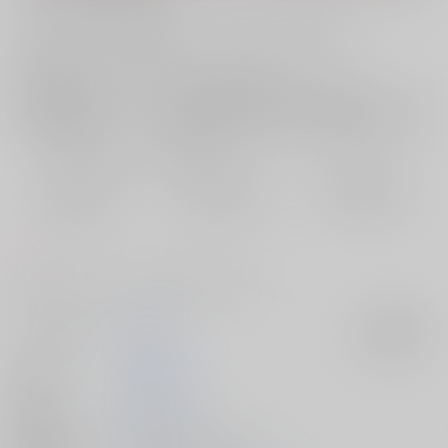
お支払い金額：
1,001円
+
送料+サービス料・手数料
?
お支払時期についてはこちらをご覧ください
?
店舗在庫
欲しいものリストに追加
おまとめ目安と発送目安
?
毎度便
定期便（週1)
定期便（月2)
2026/08/08から
2026/08/12から
2026/08/20から
5日以内に発送
10日以内に発送
14日以内に発送
コメント
恋について、昔と今と。両片想いの二人です。
サークル名
Magnolial
入荷アラート
作家
温音原よし乃
発行日
2025/03/16
種別/サイズ
同人誌 - 漫画/ Ｂ５ 52p