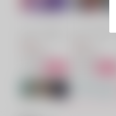
エンドロールじゃ終われない
エンドロールにはまだ早い
丑山堂
丑山堂
2,200
790
円
円
（税込）
（税込）
高橋啓介×藤原拓海
高橋啓介×藤原拓海
サンプル
作品詳細
サンプル
作品詳細