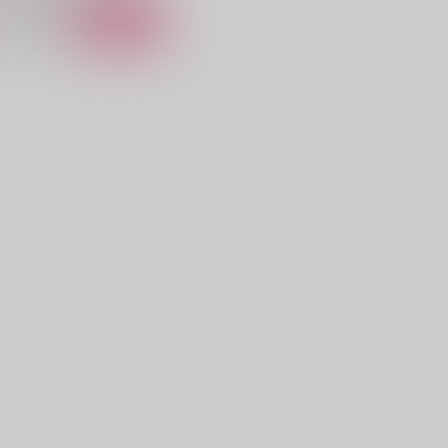
サンプル
カート
OSE
むぎゅっと
ARION
SARION
44
2,515
円
円
（税込）
（税込）
高橋涼介×藤原拓海
高橋兄弟×藤原拓海
サンプル
作品詳細
サンプル
作品詳細