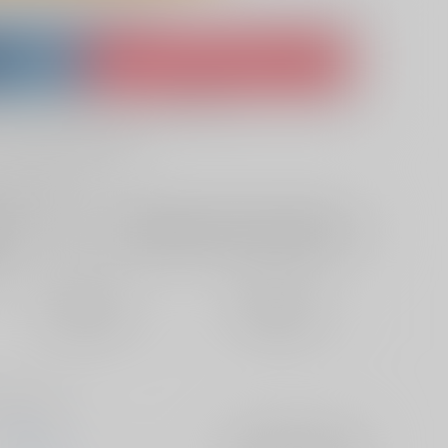
lso purchase from here
ket
Ship internationally via RAKUFUN
 ZenMarket
What is RAKUFUN
?
?
+サービス料・手数料
?
ください
?
欲しいものリストに追加
定期便（週1)
定期便（月2)
2026/08/12から
2026/08/20から
10日以内に発送
14日以内に発送
る方向けです
丑山堂
入荷アラート
を設定