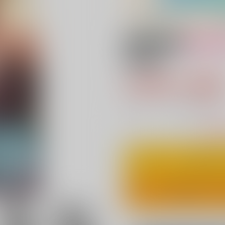
18禁
女性向
熱視線
2,900円（税
26
通販ポイント：
pt獲得
？
△
：在庫残
カ
ワンクリ