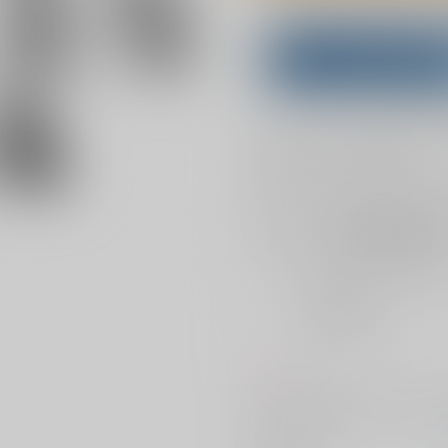
Overseas customers can a
Purchase on ZenMar
What is
お支払い金額：
2,900円
+
送料
お支払時期についてはこちらをご覧
店舗在庫
を確認
おまとめ目安と発送目安
?
毎度便
2026/08/07から
5日以内に発送
コメント
Ｄ結成からの啓拓です何でも許せ
サークル名