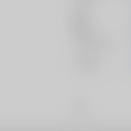
作家
発行日
種別/サイズ
ジャンル/
サブジャンル
カップリング
メインキャラ
#
BL