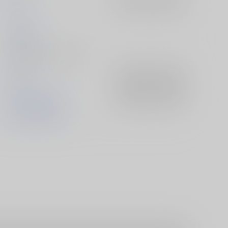
うしやま
2025/03/12
同人誌 - 漫画/ Ａ５ 202p
頭文字D
入荷アラート
を設定
高橋啓介×藤原拓海
入荷アラート
を設定
高橋啓介
藤原拓海