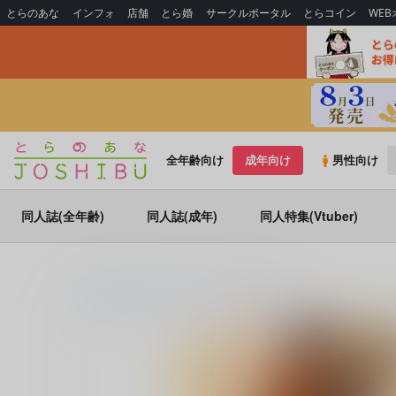
とらのあな
インフォ
店舗
とら婚
サークルポータル
とらコイン
WE
全年齢向け
成年向け
男性向け
同人誌(全年齢)
同人誌(成年)
同人特集(Vtuber)
とらのあな通販
同人誌
丑山堂
熱視線