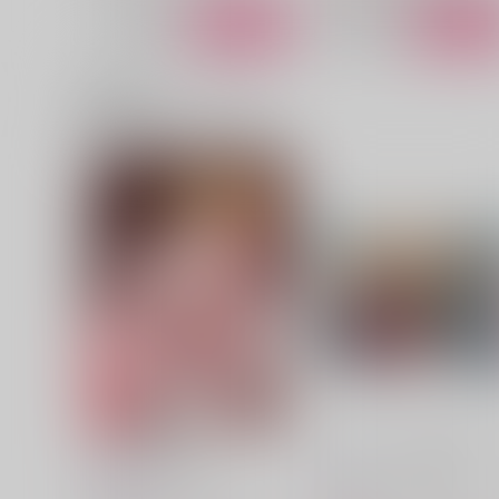
サンプル
カート
サンプル
カー
関連商品(カップリング)
由緒ある家柄
刺青の登り龍 上
スタジオＲＫ
ミヤマ書房
1,887
1,650
円
円
（税込）
（税込）
高橋涼介×高橋啓介
高橋涼介×藤原拓海
サンプル
作品詳細
サンプル
作品詳細
Bunny Valentine
エンドロールにはまだ早い
流星color
丑山堂