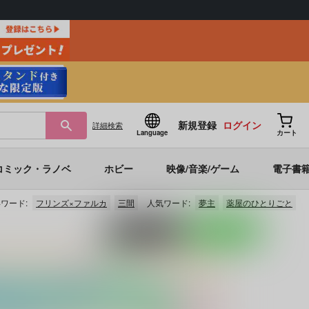
新規登録
ログイン
詳細
検索
Language
カート
コミック・ラノベ
ホビー
映像/音楽/ゲーム
電子書
ワード:
フリンズ×ファルカ
三間
人気ワード:
夢主
薬屋のひとりごと
ポストする
LINEで送る