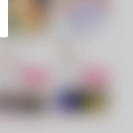
うしやま涼拓再録集アンコー
涼拓1stアニバーサリー
2
SARION
丑山堂
3,144
円
（税込）
,680
円
（税込）
高橋涼介×藤原拓海
高橋涼介×藤原拓海
サンプル
作品詳細
サンプル
作品詳細