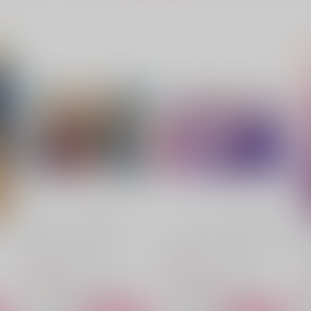
ぺしょぺしょ拓海君パート2
Bunny Valentine
SARION
流星color
R
1,887
959
円
円
（税込）
（税込）
1
高橋涼介×藤原拓海
高橋啓介×藤原拓海
サンプル
作品詳細
サンプル
作品詳細
ー
エンドロールにはまだ早い
エンドロールじゃ終われない
丑山堂
丑山堂
790
2,200
円
円
（税込）
（税込）
2
頭文字D
高橋啓介×藤原拓海
頭文字D
高橋啓介×藤原拓海