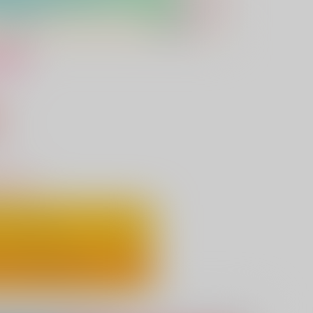
け
込）
りわずか
ートに入れる
ックで今すぐ買う