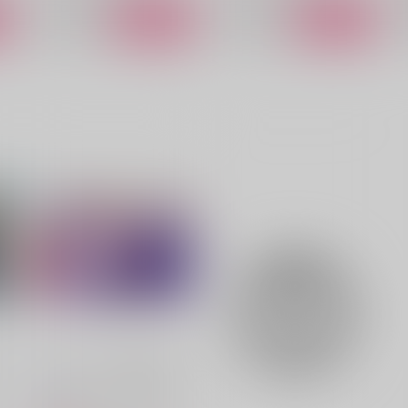
ト
サンプル
カート
サンプル
カート
恋に落ちる、音がした。
過激派ガチ恋ドルオタ涼介さ
R
ん×アイドル拓海君
.A
S
SARION
660
9
円
（税込）
4,730
円
（税込）
高橋涼介×藤原拓海
高橋涼介×藤原拓海
サンプル
作品詳細
サンプル
作品詳細
エンドロールじゃ終われない
丑山堂