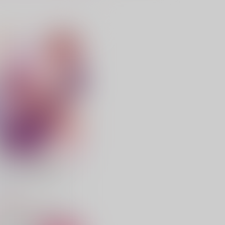
シュレディンガー・ネヴァ
ヤクザ高橋兄弟×カタギ拓海
ー・オープン・ザ・ボックス
君完結本
ochelle.
SARION
,001
5,720
円
円
（税込）
（税込）
高橋涼介×藤原拓海
高橋兄弟×藤原拓海
サンプル
作品詳細
サンプル
作品詳細
うしやま涼拓再録集アンコー
ル！
丑山堂
,900
円
（税込）
頭文字D
高橋涼介×藤原拓海