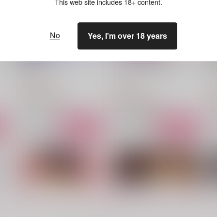
This web site includes 18+ content.
No
Yes, I'm over 18 years
俺と彼のかくしごと
うしやま涼拓再録集アンコー
ル！
ル
丑山堂
丑山堂
1,100
円
（税込）
2,900
3
円
（税込）
高橋涼介×藤原拓海
高橋涼介×藤原拓海
サンプル
作品詳細
サンプル
作品詳細
もっと見る！