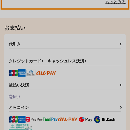
もっとみる
お支払い
代引き
クレジットカード
キャッシュレス決済
後払い決済
とらコイン