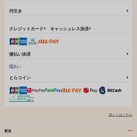
サンプル
代引き
カート
クレジットカード
キャッシュレス決済
後払い決済
とらコイン
詳しくはこちら
配送