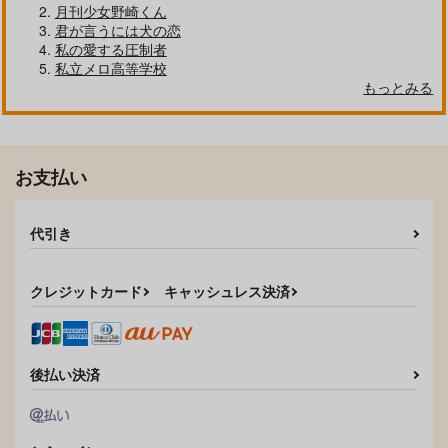
月刊少女野崎くん
君が言うには犬の恋
私の愛する圧制者
私立メロ高等学校
もっとみる
ゴツゴウ呪霊なんてク
最果てまで
ソくらえ！！
お支払い
そまる
吉屋。
2,044
円
（税込）
1,210
円
（税込）
五条悟×伏黒恵
代引き
五条悟×伏黒恵
サンプル
サンプル
クレジットカード
キャッシュレス決済
作品詳細
作品詳細
後払い決済