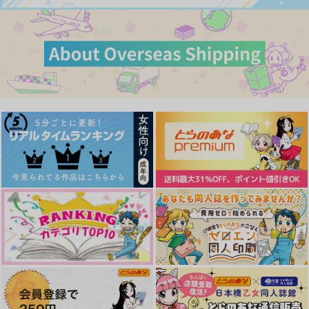
サンプル
サンプル
サンプル
カート
カート
カート
未明のとばり
グッドダイアログ
水底でも輝く
ヘリオトロープ
overflow
HEK
787
629
944
円
円
円
愛の猿芝居
Back in the day
（税込）
（税込）
天使の笛は二度鳴らな
（税込）
い
白膠木簓×碧棺左馬刻
碧棺左馬刻×白膠木簓
碧棺左馬刻×白膠木簓
ドジャ
vague.
ルノマエ
944
787
円
円
専売
専売
サンプル
サンプル
サンプル
（税込）
（税込）
1,085
円
専売
（税込）
ヒプノシスマイク
ヒプノシスマイク
作品詳細
作品詳細
作品詳細
ヒプノシスマイク
碧棺左馬刻×白膠木簓
碧棺左馬刻×白膠木簓
碧棺左馬刻×白膠木簓