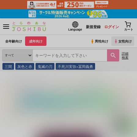
新規登録
ログイン
Language
カート
全年齢向け
成年向け
男性向け
女性向け
詳細
検索
三間
灰色と赤
鬼滅の刃
不死川実弥×冨岡義勇
とらのあな通販
同人誌
静かな星明かり
キンダープンシュ