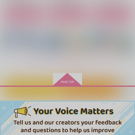
サンプル
サンプル
サンプル
作品詳細
作品詳細
作品詳細
カート
カート
カート
もっと見る！
カートに入れる
ワンクリック購入
あい おさらばえ
Unfair
エデンの愚者
団地妻の白膠木さん2
スーパーロングへアの
萌えちまったからには
蜘蛛嬢
2WRHSKN
泡沫
大賢者サマが叡智すぎ
仕方ない。
テラインザ茶房
1,195
1,100
860
る！！
円
円
円
（税込）
（税込）
（税込）
テラインザ茶房
テラインザ茶房
394
円
碧棺左馬刻×白膠木簓
白膠木簓×碧棺左馬刻×白膠木簓
碧棺左馬刻×白膠木簓
（税込）
787
787
円
円
（税込）
（税込）
ヒプノシスマイク
サンプル
サンプル
サンプル
ヒプノシスマイク
ヒプノシスマイク
碧棺左馬刻×白膠木簓
碧棺左馬刻×白膠木簓
碧棺左馬刻×白膠木簓
作品詳細
作品詳細
作品詳細