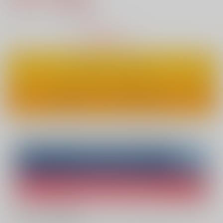
45
通販ポイント：
pt獲得
？
△
：在庫残りわずか
カートに入れる
ワンクリックで今すぐ買う
Overseas customers can also purchase from here
Purchase on ZenMarket
Ship internationally via RAKUFUN
What is ZenMarket
?
What is RAKUFUN
?