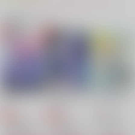
もっと見る！
サンプル
サンプル
サンプル
作品詳細
作品詳細
作品詳細
関連商品(カップリング)
クリームソーダ
静かな星明かり
4,715
円
専売
（税込）
ヒプノシスマイク
碧棺左馬刻×白膠木簓
サンプル
カート
EMBRACE×COMPLE
リミナルナイトに指切
売れっ子芸人の受難
愛の猿芝居
inori.
おねがい賢者様！！
X
りを 前編
テラインザ茶房
ドジャ
nekoSCREAM
HEK
陽光炉
projectM
787
円
（税込）
944
286
865
471
770
円
円
円
（税込）
（税込）
円
円
専売
専売
（税込）
（税込）
（税込）
ヒプノシスマイク
碧棺左馬刻×白膠木簓
碧棺左馬刻×白膠木簓
碧棺左馬刻×白膠木簓
ヒプノシスマイク
ヒプノシスマイク
碧棺左馬刻×白膠木簓
碧棺左馬刻×白膠木簓
碧棺左馬刻×白膠木簓
サンプル
サンプル
サンプル