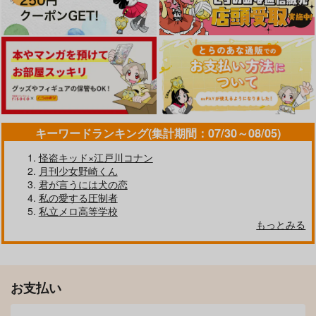
サンプル
サンプル
サンプル
カート
カート
カート
キーワードランキング(集計期間：07/30～08/05)
怪盗キッド×江戸川コナン
喰。-後編-
ひびの跡まで、
月刊少女野崎くん
蛸壺
あいあい傘
君が言うには犬の恋
472
472
私の愛する圧制者
円
円
（税込）
（税込）
私立メロ高等学校
碧棺左馬刻×白膠木簓
碧棺左馬刻×白膠木簓
もっとみる
おやすみ◯◯◯くん
手の中の太陽
inori.
サンプル
サンプル
20mの長靴
夢の花園
nekoSCREAM
629
1,022
286
作品詳細
作品詳細
円
円
専売
円
専売
（税込）
（税込）
（税込）
ヒプノシスマイク
ヒプノシスマイク
ヒプノシスマイク
お支払い
碧棺左馬刻×白膠木簓
碧棺左馬刻×白膠木簓
碧棺左馬刻×白膠木簓