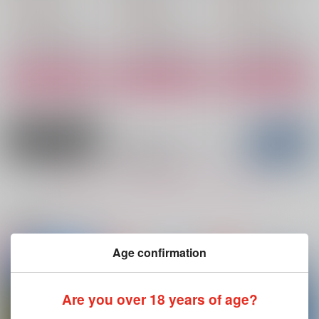
4,715
1,100
944
円
円
円
（税込）
（税込）
（税込）
碧棺左馬刻×白膠木簓
山田一郎×波羅夷空却
山田一郎×波羅夷空却
サンプル
サンプル
サンプル
作品詳細
作品詳細
作品詳細
もっと見る！
関連商品(サークル)
Age confirmation
手の中の太陽
連星
大事なひと（角丸加
工）
夢の花園
N＊H
Are you over 18 years of age?
静かな星明かり
1,022
2,515
円
円
（税込）
（税込）
1,100