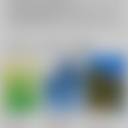
おまとめ配送については
こちら
をご覧下さい。
再販投票については
こちら
をご覧下さい。
イベント応募券付商品などをご購入の際は毎度便をご利用ください。
詳細は
こちら
をご覧ください。
一緒に買われている同人作品または類似商品
クリームソーダ
大事なひと（通常）
縁
静かな星明かり
静かな星明かり
静かな星明かり