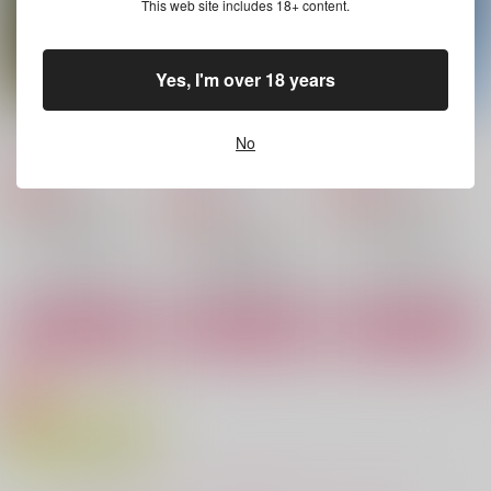
円
（税込）
This web site includes 18+ content.
碧棺左馬刻×白膠木簓
白膠木簓×碧棺左馬刻×白膠木簓
山田一郎×波羅夷空却
サンプル
サンプル
サンプル
Yes, I'm over 18 years
作品詳細
作品詳細
作品詳細
縁
大事なひと（角丸加
大事なひと（通常）
No
工）
静かな星明かり
静かな星明かり
静かな星明かり
944
1,100
円
専売
円
専売
（税込）
（税込）
1,100
円
専売
（税込）
ヒプノシスマイク
ヒプノシスマイク
ヒプノシスマイク
山田一郎×波羅夷空却
山田一郎×波羅夷空却
山田一郎×波羅夷空却
サンプル
サンプル
サンプル
カート
カート
カート
明日こそ君に伝えるよ
33°
ストロベリー・ジャム
SDO
SDO
ヘリオトロープ
472
1,257
787
円
円
円
（税込）
（税込）
（税込）
碧棺左馬刻×白膠木簓
碧棺左馬刻×白膠木簓
白膠木簓×碧棺左馬刻