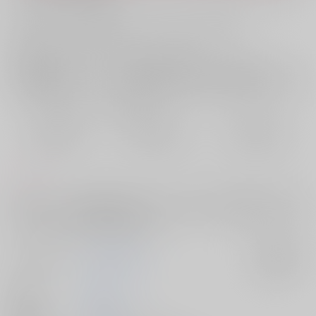
お支払い金額：
4,997円
+
送料+サービス料・手数料
?
お支払時期についてはこちらをご覧ください
?
店舗在庫
欲しいものリストに追加
おまとめ目安と発送目安
?
毎度便
定期便（週1)
定期便（月2)
2026/08/09から
2026/08/12から
2026/08/20から
5日以内に発送
10日以内に発送
14日以内に発送
コメント
カフェパロシリーズ2冊目です。カフェでのトラブル対応をきっかけに売
れた簓さんと、静かに見守る左馬刻さん。※目次とページ数がずれてしま
っています。大変申し訳ありません…
サークル名
静かな星明かり
入荷アラート
作家
花恵
発行日
2025/02/09