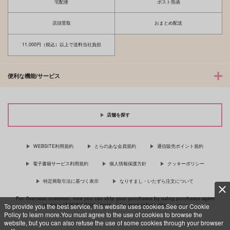
宅配便
ポスト投函
カート
カート
店頭受取
おまとめ配送
11,000円（税込）以上で送料当社負担
便利な機能/サービス
店舗を探す
WEBSITE利用規約
とらのあな会員規約
通信販売ポイント規約
電子書籍サービス利用規約
個人情報保護方針
クッキーポリシー
特定商取引法に基づく表示
なりすまし・いたずら注文について
For Overseas customer, now you can ship your purchases by using purchases agent
services “AOCS”! Click {more…} for more information …
more
To provide you the best service, this website uses cookies.See our Cookie
Policy to learn more.You must agree to the use of cookies to browse the
website, but you can also refuse the use of some cookies through your browser