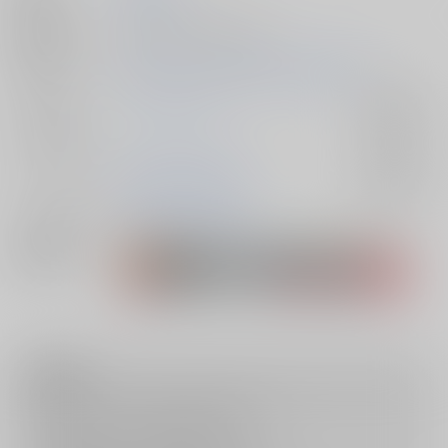
種別/サイズ
同人誌 - 小説/ 文庫 410p
初出イベント
2025/02/09 宙を彷徨う愛の囁き VR2025
ジャンル/
ヒプノシスマイク
入荷アラート
サブジャンル
カップリング
碧棺左馬刻×白膠木簓
入荷アラート
メインキャラ
碧棺左馬刻
白膠木簓
関連特集
注意事項
キャンセルについては
こちら
をご覧下さい。
返品については
こちら
をご覧下さい。