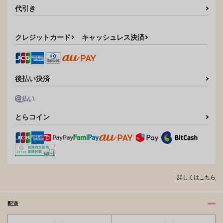
サンプル
サンプル
サンプル
代引き
カート
カート
カート
クレジットカード
キャッシュレス決済
後払い決済
とらコイン
明日こそ君に伝えるよ
おねがい賢者様！！
SDO
HEK
詳しくはこちら
472
865
円
円
専売
専売
（税込）
（税込）
ヒプノシスマイク
ヒプノシスマイク
碧棺左馬刻×白膠木簓
碧棺左馬刻×白膠木簓
配送
サンプル
サンプル