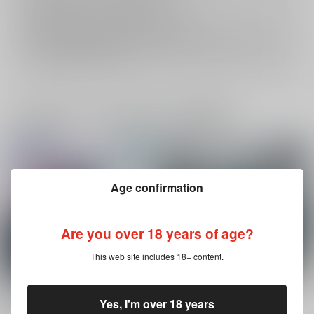
おまとめ配送については
こちら
をご覧下さい。
再販投票については
こちら
をご覧下さい。
イベント応募券付商品などをご購入の際は毎度便をご利用ください。
詳細は
こちら
をご覧ください。
一緒に買われている同人作品または類似商品
Age confirmation
Are you over 18 years of age?
This web site includes 18+ content.
据え膳さっさと喰いや
枯れ果てず温かいまま
RIDE
がれ
Yes, I'm over 18 years
木枯らしキャンプ
いぬだいすき