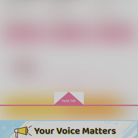
フレックスコミックス
一二三書房
Jパブリッシング
825
880
825
円
円
円
（税込）
（税込）
（税込）
サンプル
サンプル
サンプル
作品詳細
作品詳細
作品詳細
氷花ほどく恋
らっきー！すけっち？
バッド・ベット・バッ
Waiting for you.
your own idol
心を解いて
わんたっち！？
ト・ビート２
星屑オペラ
ねずみ工房
TAKE.9
まごころこめて
いぬのきせかえ
たわごと本舗
472
もっと見る！
円
専売
（税込）
1,430
770
787
787
1,210
円
円
円
円
（税込）
（税込）
専売
円
（税込）
専売
（税込）
（税込）
その他
エース×デュース
エース×デュース
エース×デュース
その他
その他
エース×デュース
エース×デュース
エース×デュース
サンプル
サンプル
サンプル
カートに入れる
ワンクリック購入
サンプル
サンプル
サンプル
作品詳細
作品詳細
作品詳細
【有償特典】12P小冊
カート
カート
カート
子（花金ラブアクシデ
ント！）
Jパブリッシング
370