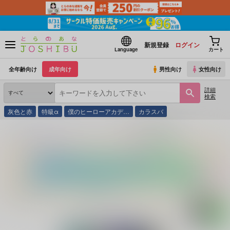
新規登録
ログイン
Language
カート
全年齢向け
成年向け
男性向け
女性向け
詳細
検索
灰色と赤
特級α
僕のヒーローアカデ…
カラスバ
とらのあな通販
同人誌
デイバイデイ
花の婚姻星の花嫁前編