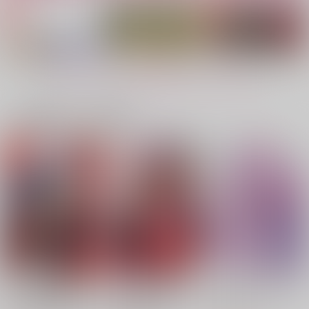
もっと見る！
一緒に買われている商品
COFFRET
プロポーズ
A red-letter day
イノセントディストピ
ビビッドアンドコント
HAPPY END
おなかすいた畑
デイバイデイ
正三角形
ア
ロール
crazy region
645
1,415
787
円
円
専売
円
専売
（税込）
（税込）
crazy region
crazy region
（税込）
1,147
円
その他
その他
（税込）
その他
1,415
1,007
円
円
（税込）
（税込）
エース×デュース
エース×デュース
エース×デュース
エース×デュース
エース×デュース
エース×デュース
サンプル
サンプル
サンプル
サンプル
サンプル
サンプル
カート
カート
カート
作品詳細
作品詳細
作品詳細
チシュ王の婚姻 花嫁
花族の花嫁 花婿たち
花金ラブアクシデン
に交わる王の糸 上
のバチェロレッテ 1
ト!