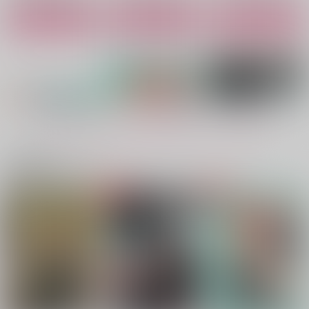
作品詳細
作品詳細
作品詳細
もっと見る！
関連商品(サークル)
Circumstantial evide
我儘のままに
愚者と傷跡
nce（アンソロセッ
デイバイデイ
デイバイデイ
ト）
デイバイデイ
629
1,415
円
円
（税込）
（税込）
4,087
円
（税込）
エース×デュース
エース×デュース
エース×デュース
サンプル
サンプル
サンプル