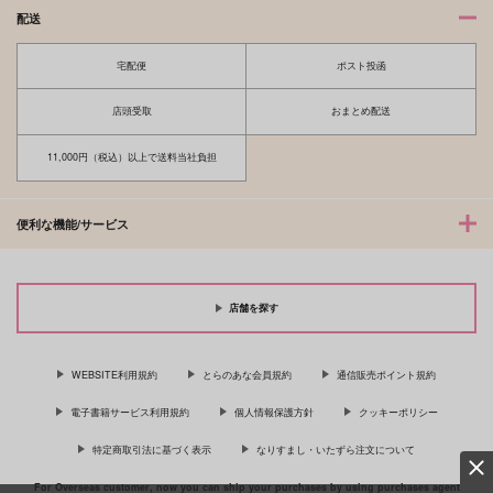
配送
宅配便
ポスト投函
店頭受取
おまとめ配送
11,000円（税込）以上で送料当社負担
便利な機能/サービス
店舗を探す
WEBSITE利用規約
とらのあな会員規約
通信販売ポイント規約
電子書籍サービス利用規約
個人情報保護方針
クッキーポリシー
特定商取引法に基づく表示
なりすまし・いたずら注文について
For Overseas customer, now you can ship your purchases by using purchases agent