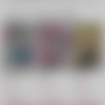
一緒に買われている同人作品または類似商品
花の婚姻星の花嫁 後
犬の生活
プロポーズ
編
デイバイデイ
デイバイデイ
デイバイデイ
1,415
1,415
円
円
（税込）
（税込）
1,257
円
（税込）
エース×デュース
エース×デュース
エース×デュース
サンプル
サンプル
サンプル