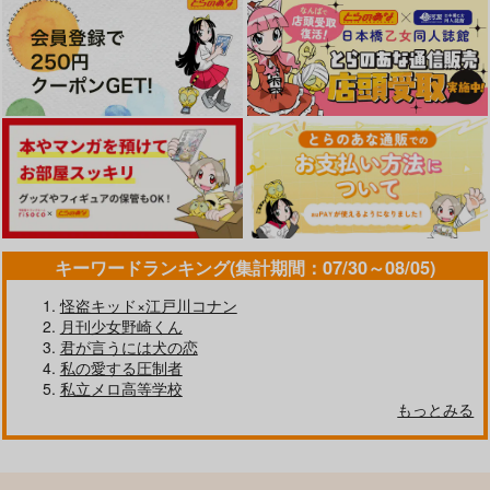
キーワードランキング(集計期間：07/30～08/05)
怪盗キッド×江戸川コナン
月刊少女野崎くん
君が言うには犬の恋
私の愛する圧制者
私立メロ高等学校
もっとみる