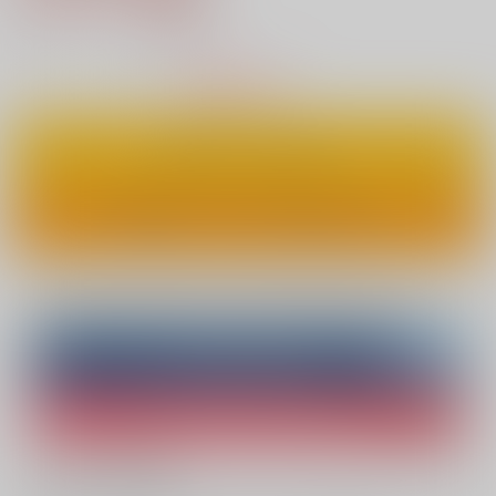
11
通販ポイント：
pt獲得
？
△
：在庫残りわずか
カートに入れる
ワンクリックで今すぐ買う
Overseas customers can also purchase from here
Purchase on ZenMarket
Ship internationally via RAKUFUN
What is ZenMarket
?
What is RAKUFUN
?