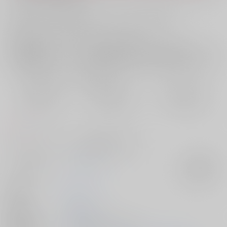
お支払い金額：
1,257円
+
送料+サービス料・手数料
?
お支払時期についてはこちらをご覧ください
?
店舗在庫
欲しいものリストに追加
おまとめ目安と発送目安
?
毎度便
定期便（週1)
定期便（月2)
2026/08/07から
2026/08/12から
2026/08/20から
5日以内に発送
10日以内に発送
14日以内に発送
コメント
ガラエースと星デュースが政略結婚する話です
サークル名
デイバイデイ
入荷アラート
作家
マナ
発行日
2025/01/12
種別/サイズ
同人誌 - 漫画/ Ａ５ 76p