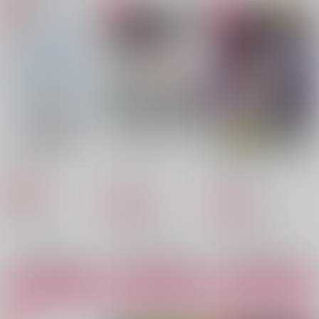
犬の生活
Circumstantial evide
花の婚姻星の花嫁 後
nce（アンソロセッ
編
デイバイデイ
ト）
デイバイデイ
デイバイデイ
1,415
円
専売
（税込）
4,087
1,257
円
専売
円
専売
（税込）
（税込）
その他
その他
その他
エース×デュース
エース×デュース
エース×デュース
サンプル
サンプル
サンプル
カート
カート
カート
きみの一等星
ビューティフル・ワー
Observing sea anem
ルド
ones
じめつ
いま起きた
BunnyBurst
バッド・ベット・バッ
crazy region
BAD BEAT
629
円
専売
ト・ビート１
（税込）
RH-minus.
crazy region
2,044
1,715
円
専売
円
専売
（税込）
（税込）
その他
たわごと本舗
802
2,144
その他
円
その他
円
エース×デュース
（税込）
（税込）
787
円
エース×デュース
（税込）
エース×デュース
エース×デュース
エース×デュース
エース×デュース
サンプル
サンプル
サンプル
サンプル
サンプル
サンプル
カート
カート
カート
作品詳細
作品詳細
作品詳細