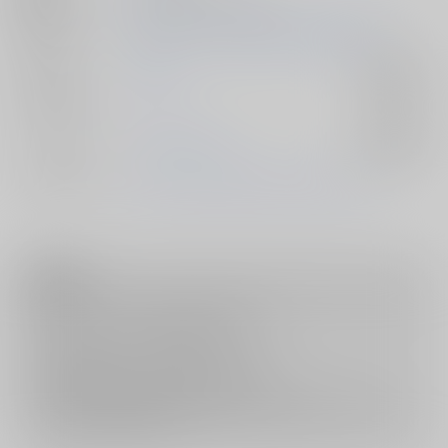
初出イベント
2025/01/12 SUPER COMIC CITY 関西 30
ジャンル/
その他
入荷アラート
サブジャンル
カップリング
エース×デュース
入荷アラート
メインキャラ
エース・トラッポラ
デュース・スペード
注意事項
キャンセルについては
こちら
をご覧下さい。
返品については
こちら
をご覧下さい。
おまとめ配送については
こちら
をご覧下さい。
再販投票については
こちら
をご覧下さい。
イベント応募券付商品などをご購入の際は毎度便をご利用ください。
詳細は
こちら
をご覧ください。