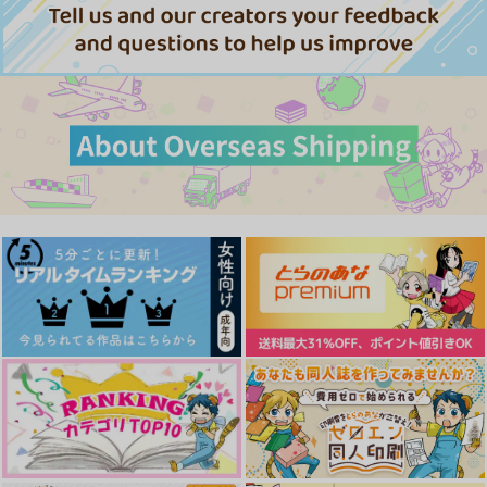
円
（税込）
サンプル
作品詳細
バッド・ベット・バッ
When my world end
ト・ビート２
s
たわごと本舗
まごころこめて
1,210
1,572
円
円
（税込）
（税込）
エース×デュース
エース×デュース
サンプル
サンプル
作品詳細
作品詳細