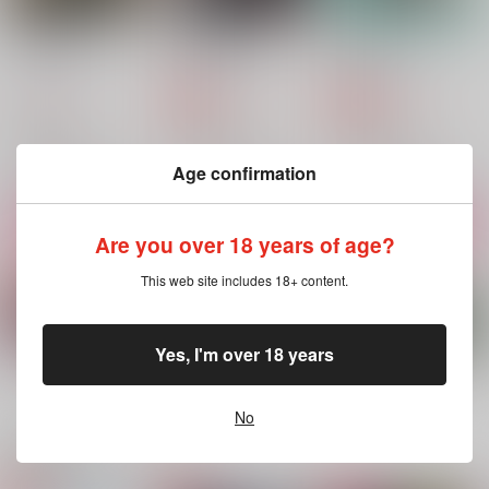
作品詳細
作品詳細
作品詳細
プロポーズ
愚者と傷跡
我儘のままに
デイバイデイ
デイバイデイ
デイバイデイ
1,415
1,415
629
円
円
専売
円
専売
（税込）
（税込）
（税込）
その他
その他
その他
エース×デュース
エース×デュース
エース×デュース
Age confirmation
サンプル
サンプル
サンプル
カート
カート
カート
Are you over 18 years of age?
This web site includes 18+ content.
デュースが小さくなる
７つの願い星
6月のスピカ
話
Wish upon a seven s
RH-minus.
tars
まごころこめて
RH-minus.
Yes, I'm over 18 years
1,477
円
（税込）
787
990
円
円
（税込）
（税込）
エース×デュース
もっと見る！
エース×デュース
エース×デュース
No
サンプル
サンプル
サンプル
関連商品(カップリング)
作品詳細
作品詳細
作品詳細