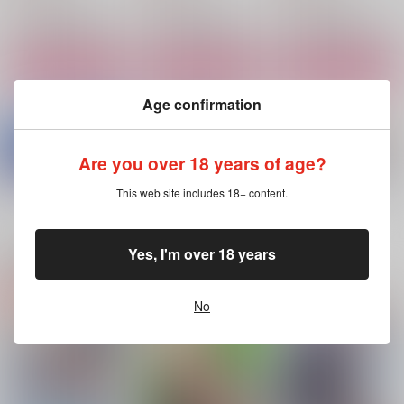
カイザー×潔世一
カイザー×潔世一
カイザー×潔世一
サンプル
サンプル
サンプル
作品詳細
作品詳細
作品詳細
Age confirmation
Are you over 18 years of age?
This web site includes 18+ content.
もっと見る！
Yes, I'm over 18 years
関連商品(サークル)
No
Libyan再録集『青い
どこまでも透明なラブ
勿忘草は幸せを知らな
約束は何度でも。』
レター
い
Libyan
Libyan
Libyan
4,288
1,715
2,144
円
円
円
（税込）
（税込）
（税込）
カイザー×潔世一
カイザー×潔世一
カイザー×潔世一