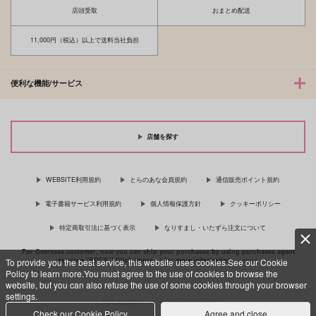
店頭受取
おまとめ配送
11,000円（税込）以上で送料当社負担
便利な機能/サービス
店舗を探す
WEBSITE利用規約
とらのあな会員規約
通信販売ポイント規約
電子書籍サービス利用規約
個人情報保護方針
クッキーポリシー
特定商取引法に基づく表示
なりすまし・いたずら注文について
For Overseas customer, now you can ship your purchases by using purchases agent
services “AOCS”! Click {more…} for more information …
more
To provide you the best service, this website uses cookies.See our Cookie
Policy to learn more.You must agree to the use of cookies to browse the
website, but you can also refuse the use of some cookies through your browser
settings.
c TORANOANA Inc, All Rights Reserved.
Check our Cookie Policy
Agree and close