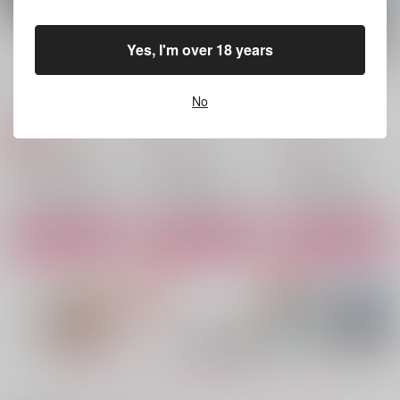
佐野万次郎×花垣武道
サンプル
サンプル
サンプル
Yes, I'm over 18 years
作品詳細
作品詳細
作品詳細
FLAT
ROUND
ハツコイハハナ
No
雪國
雪國
雪國
1,100
1,257
787
円
円
専売
円
（税込）
（税込）
（税込）
東京卍リベンジャーズ
東京卍リベンジャーズ
東京卍リベンジャーズ
佐野万次郎×花垣武道
乾青宗×花垣武道
乾青宗×花垣武道
サンプル
サンプル
サンプル
カート
カート
カート
ネバイナフフォーミー
うきよ
ワームホール
1
雪國
雪國
雪國
1,257
787
円
円
（税込）
（税込）
787
円
（税込）
乾青宗×花垣武道
もっと見る！
佐野万次郎×花垣武道
佐野万次郎×花垣武道