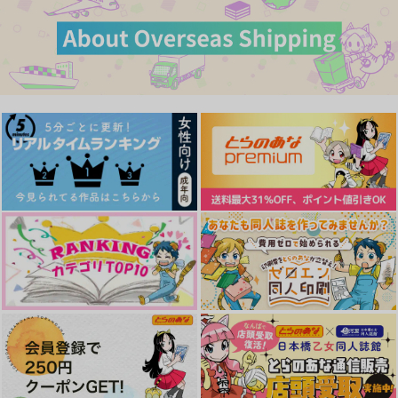
カート
作品詳細
作品詳細
作品詳細
ワームホール
雪國
787
円
専売
（税込）
東京卍リベンジャーズ
佐野万次郎×花垣武道
サンプル
カート
煌々一閃(きらきらい
RUSH
NOTICED.
っせん)
FIG
FIG
雪國
629
944
円
円
（税込）
（税込）
787
円
（税込）
龍宮寺堅×三ツ谷隆
龍宮寺堅×三ツ谷隆
佐野万次郎×花垣武道
サンプル
サンプル
サンプル
作品詳細
作品詳細
作品詳細