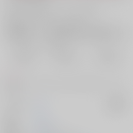
お支払い金額：
472円
+
送料+サービス料・手数料
?
お支払時期についてはこちらをご覧ください
?
店舗在庫
欲しいものリストに追加
おまとめ目安と発送目安
?
毎度便
定期便（週1)
定期便（月2)
2026/08/08から
2026/08/12から
2026/08/20から
5日以内に発送
10日以内に発送
14日以内に発送
コメント
webで公開したもの10ページに加え、色々な小話をつめこんだちゃんこド
ラみつ。
サークル名
雪國
入荷アラート
作家
明央
発行日
2024/12/01