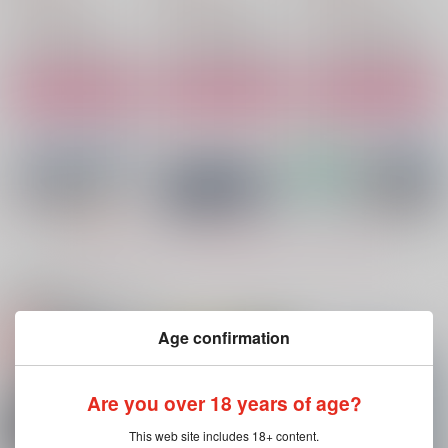
（税込）
乾青宗×花垣武道
佐野万次郎×花垣武道
佐野万次郎×花垣武道
サンプル
サンプル
サンプル
作品詳細
作品詳細
作品詳細
もっと見る！
関連商品(サークル)
Age confirmation
ラムジレンマ
ハツコイハハナ
ネバイナフフォーミー
２
雪國
雪國
Are you over 18 years of age?
雪國
1,572
787
円
円
（税込）
（税込）
787
円
（税込）
This web site includes 18+ content.
佐野万次郎×花垣武道
乾青宗×花垣武道