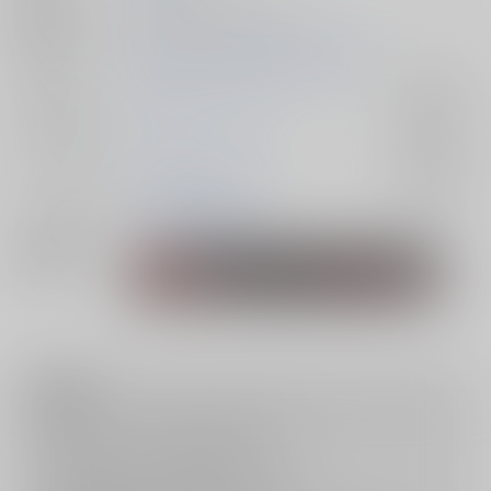
種別/サイズ
同人誌 - 漫画/ Ａ５ 28p
初出イベント
2024/12/01 双龍のKIZUNA DR2024
ジャンル/
東京卍リベンジャーズ
入荷アラート
サブジャンル
カップリング
龍宮寺堅×三ツ谷隆
入荷アラート
メインキャラ
三ツ谷隆
龍宮寺堅
関連特集
注意事項
キャンセルについては
こちら
をご覧下さい。
返品については
こちら
をご覧下さい。
おまとめ配送については
こちら
をご覧下さい。