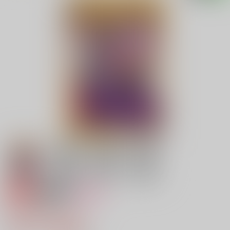
専売
18禁
女性向け
ちゃんドみ
472円（税込）