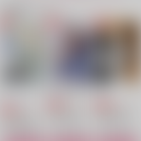
サンプル
サンプル
サンプル
関連商品(カップリング)
作品詳細
作品詳細
作品詳細
MiTuChe
煌々一閃(きらきらい
ネバイナフフォーミー
っせん)
２
雪國
雪國
雪國
1,257
円
（税込）
787
787
円
専売
円
専売
（税込）
（税込）
東京卍リベンジャーズ
東京卍リベンジャーズ
東京卍リベンジャーズ
佐野万次郎×花垣武道
佐野万次郎×花垣武道
佐野万次郎×花垣武道
サンプル
サンプル
サンプル
カート
カート
カート
クロスキス ミステリ
GET (ME) DRUNK
RUSH
ー
Shave
FIG
ホロレパレロ
クロスキス ミステリ
Look at me.
なんでもいーじゃん
944
629
円
専売
円
専売
（税込）
（税込）
ー
483
本気
本気
円
専売
（税込）
東京卍リベンジャーズ
東京卍リベンジャーズ
ホロレパレロ
東京卍リベンジャーズ
629
1,257
龍宮寺堅×三ツ谷隆
円
龍宮寺堅×三ツ谷隆
円
（税込）
（税込）
483
龍宮寺堅×三ツ谷隆
円
（税込）
龍宮寺堅×三ツ谷隆
龍宮寺堅×三ツ谷隆
龍宮寺堅×三ツ谷隆
サンプル
サンプル
サンプル