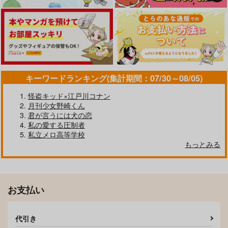
キーワードランキング(集計期間：07/30～08/05)
怪盗キッド×江戸川コナン
月刊少女野崎くん
君が言うには犬の恋
私の愛する圧制者
GET (ME) DRUNK
keepout2
私立メロ高等学校
Shave
夜明け前
もっとみる
944
1,257
円
円
（税込）
（税込）
龍宮寺堅×三ツ谷隆
佐野万次郎×花垣武道×龍宮寺堅
サンプル
サンプル
お支払い
作品詳細
作品詳細
代引き