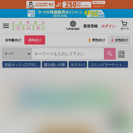
新規登録
ログイン
Language
カート
全年齢向け
成年向け
男性向け
女性向け
詳細
検索
怪盗キッド×江戸川…
魔法使いの夜
カラスバ
コミックマーケット…
とらのあな通販
同人誌
雪國
ちゃんドみ