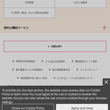
店頭受取
おまとめ配送
11,000円（税込）以上で送料当社負担
便利な機能/サービス
店舗を探す
WEBSITE利用規約
とらのあな会員規約
通信販売ポイント規約
電子書籍サービス利用規約
個人情報保護方針
クッキーポリシー
特定商取引法に基づく表示
なりすまし・いたずら注文について
For Overseas customer, now you can ship your purchases by using purchases agent
services “AOCS”! Click {more…} for more information …
more
To provide you the best service, this website uses cookies.See our Cookie
Policy to learn more.You must agree to the use of cookies to browse the
website, but you can also refuse the use of some cookies through your browser
settings.
c TORANOANA Inc, All Rights Reserved.
Check our Cookie Policy
Agree and close