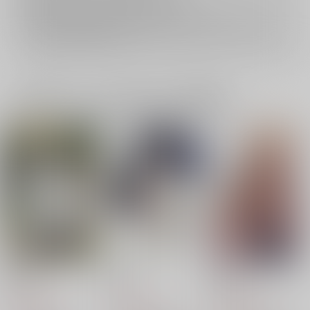
再販投票については
こちら
をご覧下さい。
イベント応募券付商品などをご購入の際は毎度便をご利用ください。
詳細は
こちら
をご覧ください。
一緒に買われている同人作品または類似商品
ROUND
FLAT
MiTuChe
雪國
雪國
雪國
1,257
1,100
1,257
円
円
円
（税込）
（税込）