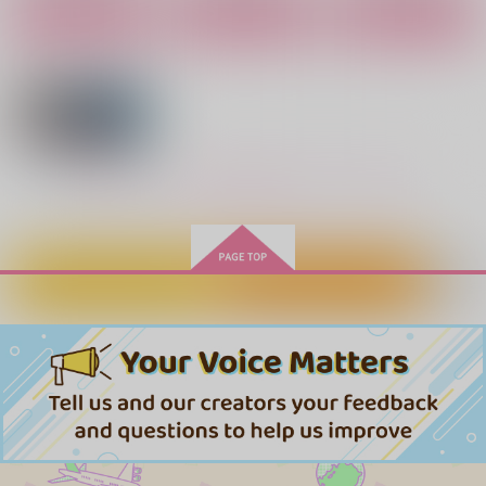
サンプル
サンプル
サンプル
カート
カート
カート
作品詳細
作品詳細
作品詳細
ネバイナフフォーミー
うきよ
ラムジレンマ
1
雪國
雪國
雪國
1,257
1,572
円
専売
円
専売
（税込）
（税込）
787
円
専売
（税込）
東京卍リベンジャーズ
もっと見る！
東京卍リベンジャーズ
東京卍リベンジャーズ
乾青宗×花垣武道
佐野万次郎×花垣武道
佐野万次郎×花垣武道
サンプル
サンプル
サンプル
カートに入れる
ワンクリック購入
カート
カート
カート
NOTICED.
FIG
ダチはダメだろ
つまびく
これはなんですか!?
本気
本気
本気
944
円
（税込）
472
787
629
東京卍リベンジャーズ
円
円
円
（税込）
（税込）
（税込）
龍宮寺堅×三ツ谷隆
龍宮寺堅×三ツ谷隆
龍宮寺堅×三ツ谷隆
龍宮寺堅×三ツ谷隆
サンプル
サンプル
サンプル
サンプル