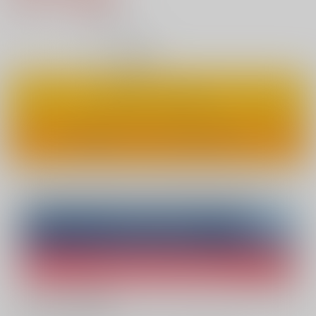
4
通販ポイント：
pt獲得
？
◯
：在庫あり
カートに入れる
ワンクリックで今すぐ買う
Overseas customers can also purchase from here
Purchase on ZenMarket
Ship internationally via RAKUFUN
What is ZenMarket
?
What is RAKUFUN
?