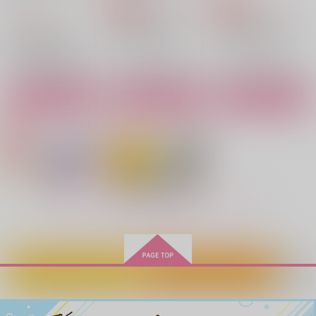
すい
3,143
彩りの国
銀木犀
787
円
専売
円
専売
（税込）
（税込）
3,144
〇寅
円
（税込）
2,530
787
東京卍リベンジャーズ
東京卍リベンジャーズ
円
円
（税込）
（税込）
東京卍リベンジャーズ
1,274
九井一×花垣武道
円
九井一×花垣武道
（税込）
灰谷蘭×花垣武道
九井一×花垣武道
九井一×花垣武道
九井一×花垣武道
サンプル
サンプル
サンプル
サンプル
サンプル
サンプル
カート
カート
カート
作品詳細
作品詳細
作品詳細
嫌いなままで居させて
烏天狗の棲む屋敷で
烏天狗の棲む屋敷
【後編】
で 【前編】
彩りの国
彩りの国
彩りの国
880
円
専売
（税込）
1,650
1,572
円
専売
円
専売
（税込）
（税込）
東京卍リベンジャーズ
もっと見る！
東京卍リベンジャーズ
東京卍リベンジャーズ
灰谷蘭×花垣武道
灰谷兄弟×花垣武道
灰谷兄弟×花垣武道
サンプル
サンプル
サンプル
カートに入れる
ワンクリック購入
カート
カート
カート
ココ武プレゼント
ボディメイクノススメ
恋
ボディメイクノススメ
ブラックボックス
BOX
寄
dolce
寄
ELEVEN
Palmiere