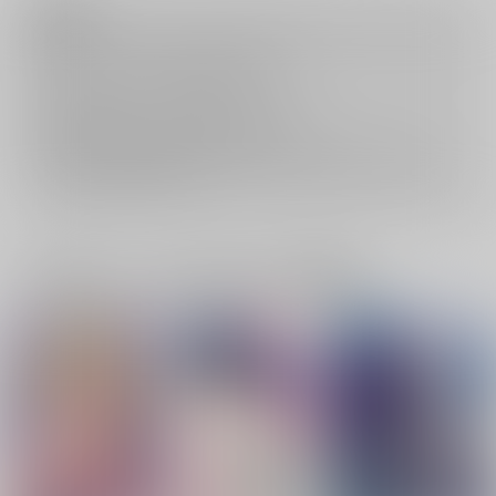
注意事項
キャンセルについては
こちら
をご覧下さい。
返品については
こちら
をご覧下さい。
おまとめ配送については
こちら
をご覧下さい。
再販投票については
こちら
をご覧下さい。
イベント応募券付商品などをご購入の際は毎度便をご利用ください。
詳細は
こちら
をご覧ください。
一緒に買われている同人作品または類似商品