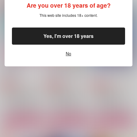
Are you over 18 years of age?
ただ、君を愛してる
初夏の幻
嫌いなままで居させて
This web site includes 18+ content.
彩りの国
彩りの国
彩りの国
3,000
1,155
880
円
円
円
（税込）
（税込）
（税込）
花垣武道
三途春千夜×花垣武道
灰谷蘭×花垣武道
Yes, I'm over 18 years
サンプル
サンプル
サンプル
No
作品詳細
作品詳細
作品詳細
初夏の幻
僕のオメガに祝福を
ブルームーンに溺れて
彩りの国
彩りの国
彩りの国
1,155
2,090
2,530
円
円
専売
専売
円
専売
（税込）
（税込）
（税込）
東京卍リベンジャーズ
東京卍リベンジャーズ
東京卍リベンジャーズ
三途春千夜×花垣武道
灰谷竜胆×花垣武道
灰谷蘭×花垣武道
サンプル
サンプル
サンプル
カート
カート
カート