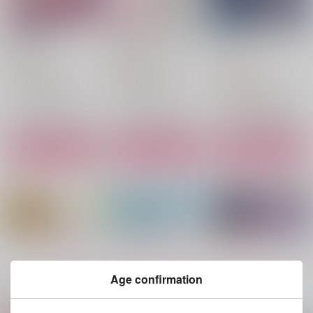
愛を乞う
僕のオメガに祝福を
傷だらけのラプソディ
ー
彩りの国
彩りの国
彩りの国
1,572
2,090
円
円
（税込）
（税込）
1,200
円
（税込）
灰谷竜胆×花垣武道
灰谷竜胆×花垣武道
黒川イザナ×花垣武道
サンプル
サンプル
サンプル
作品詳細
作品詳細
作品詳細
もっと見る！
Age confirmation
関連商品(サークル)