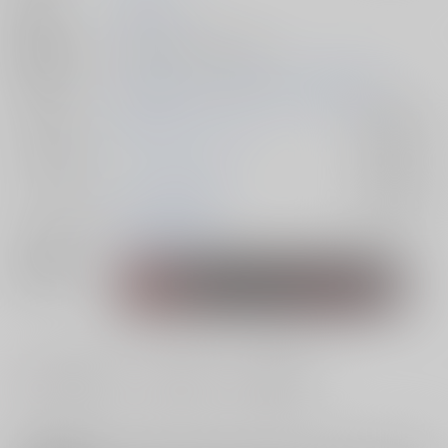
発行日
2024/12/01
種別/サイズ
同人誌 - 小説/ 文庫 164p
初出イベント
2024/12/01 ココでしか愛でない花 DR2024
ジャンル/
東京卍リベンジャーズ
入荷アラート
サブジャンル
カップリング
九井一×花垣武道
入荷アラート
メインキャラ
花垣武道
九井一
関連特集
#
#
#
ラブストーリー
シリアス
両片思い