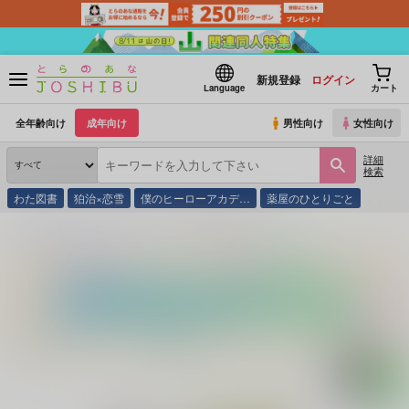
新規登録
ログイン
Language
カート
全年齢向け
成年向け
男性向け
女性向け
詳細
検索
わた図書
狛治×恋雪
僕のヒーローアカデ…
薬屋のひとりごと
とらのあな通販
同人誌
彩りの国
愛の帰る場所