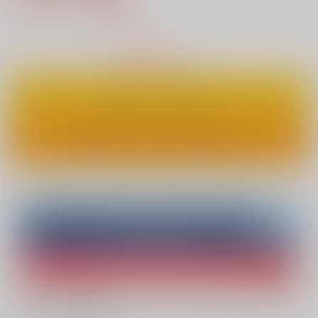
14
通販ポイント：
pt獲得
？
△
：在庫残りわずか
カートに入れる
ワンクリックで今すぐ買う
Overseas customers can also purchase from here
Purchase on ZenMarket
Ship internationally via RAKUFUN
What is ZenMarket
?
What is RAKUFUN
?