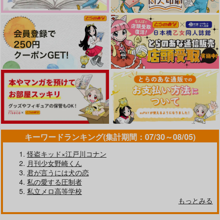
787
円
（税込）
九井一×花垣武道
九井一×乾青宗
九井一×花垣武道
サンプル
サンプル
サンプル
作品詳細
作品詳細
作品詳細
キーワードランキング(集計期間：07/30～08/05)
怪盗キッド×江戸川コナン
月刊少女野崎くん
君が言うには犬の恋
意図いと厭わない愛
その愛を、弔え
私の愛する圧制者
molamola
108
私立メロ高等学校
もっとみる
1,100
1,100
円
円
（税込）
（税込）
花垣武道受け
佐野万次郎×花垣武道