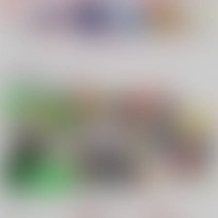
サヨナラの向こうがわ
烏天狗の棲む屋敷
烏天狗の棲む屋敷で
で 【前編】
【後編】
彩りの国
彩りの国
彩りの国
810
円
（税込）
1,572
1,650
円
円
（税込）
（税込）
灰谷蘭×花垣武道
灰谷兄弟×花垣武道
灰谷兄弟×花垣武道
もっと見る！
サンプル
サンプル
サンプル
関連商品(カップリング)
作品詳細
作品詳細
作品詳細
サヨナラの向こうがわ
傷だらけのラプソディ
ただ、君を愛してる
ー
彩りの国
彩りの国
彩りの国
810
3,000
円
専売
円
専売
（税込）
（税込）
1,200
円
専売
（税込）
東京卍リベンジャーズ
東京卍リベンジャーズ
東京卍リベンジャーズ
灰谷蘭×花垣武道
花垣武道
黒川イザナ×花垣武道
サンプル
サンプル
サンプル
カート
カート
カート
Over the dead of nig
ブラックボックス
恋
ht2
ELEVEN
dolce
ブルームーンに溺れて
君と見る月が好き
大事なものはわかりや
寄