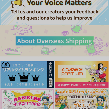
787
円
（税込）
787
787
3,143
円
円
円
787
（税込）
（税込）
（税込）
円
専売
（税込）
東京卍リベンジャーズ
九井一×花垣武道
九井一×花垣武道
九井一×花垣武道
東京卍リベンジャーズ
九井一×花垣武道
九井一×花垣武道
サンプル
サンプル
サンプル
サンプル
サンプル
作品詳細
作品詳細
作品詳細
カート
カート
愛を乞う
彩りの国
1,572
円
専売
（税込）
東京卍リベンジャーズ
灰谷竜胆×花垣武道
サンプル
ココ武プレゼント
神様だけど求婚します
夢を見ていた
カート
BOX
銀木犀
ブレイクタイム
Palmiere
787
1,100
円
円
（税込）
（税込）