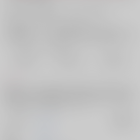
お支払い金額：
1,540円
+
送料+サービス料・手数料
?
お支払時期についてはこちらをご覧ください
?
店舗在庫
欲しいものリストに追加
おまとめ目安と発送目安
?
毎度便
定期便（週1)
定期便（月2)
2026/08/08から
2026/08/12から
2026/08/20から
5日以内に発送
10日以内に発送
14日以内に発送
コメント
経営者ココ×フリーター武道。九井からプロポーズされた武道が、ビビっ
て逃げ出す話。片想いを拗らせすぎた不器用な九井と、失ってから相手
への気持ちに気づいた鈍感な武道が、もがき苦しみながら互いの本音を
見つけ出すまでの、すれ違いラブストーリー。
サークル名
彩りの国
入荷アラート
作家
Aya