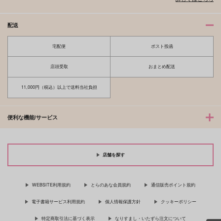
配送
宅配便
ポスト投函
店頭受取
おまとめ配送
11,000円（税込）以上で送料当社負担
便利な機能/サービス
店舗を探す
WEBSITE利用規約
とらのあな会員規約
通信販売ポイント規約
電子書籍サービス利用規約
個人情報保護方針
クッキーポリシー
特定商取引法に基づく表示
なりすまし・いたずら注文について