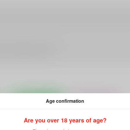
ださい。詳細は
こちら
をご覧ください。
Age confirmation
Are you over 18 years of age?