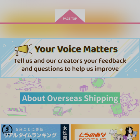
サンプル
サンプル
サンプル
作品詳細
作品詳細
作品詳細
カートに入れる
ワンクリック購入
２７×１５
RMTポストカードセ
つきあってない？！！
ット
おいしい野草
pasteel
LOLLIPOP
472
347
円
円
（税込）
（税込）
315
円
（税込）
流川楓×桜木花道
流川楓×桜木花道
流川楓×三井寿
サンプル
サンプル
サンプル