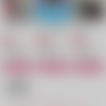
流川楓×宮城リョータ
流川楓×宮城リョータ
三井寿×宮城リョータ
サンプル
サンプル
サンプル
作品詳細
作品詳細
作品詳細
motto! happy RR life
流リョごはん小説アン
それはフォームミルク
!!
ソロジー「この世のす
のような
べては愛とメシ」
どようび
起き抜けに生肉
透明遊園地
1,257
3,929
944
円
円
専売
専売
円
専売
（税込）
（税込）
（税込）
スラムダンク
スラムダンク
スラムダンク
流川楓×宮城リョータ
流川楓×宮城リョータ
流川楓×宮城リョータ
サンプル
サンプル
サンプル
カート
カート
カート
はやくシて
MESS UP
ドーナツの穴
MUCHU
DAYBREAK
ナイトダイビング
770
787
315
円
円
円
（税込）
（税込）
（税込）
宮城リョータ
三井寿×宮城リョータ
宮城リョータ×三井寿
もっと見る！