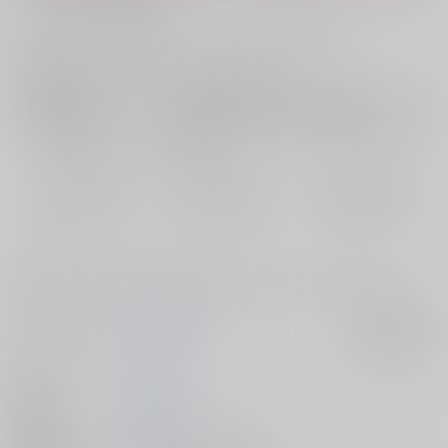
お支払い金額：
572円
+
送料+サービス料・手数料
?
お支払時期についてはこちらをご覧ください
?
店舗在庫
欲しいものリストに追加
おまとめ目安と発送目安
?
毎度便
定期便（週1)
定期便（月2)
2026/08/07から
2026/08/12から
2026/08/20から
5日以内に発送
10日以内に発送
14日以内に発送
コメント
付き合ったものの流川への気持ちがはっきりしないリョータの話
サークル名
爆盛中華飯店
入荷アラート
作家
りんご酢
発行日
2024/10/27
種別/サイズ
同人誌 - 漫画/ Ｂ５ 30p