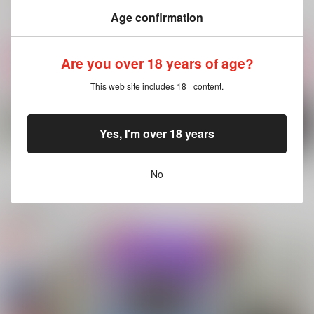
流川楓×宮城リョータ
山田利吉×土井半助
流川楓×宮城リョータ
Age confirmation
サンプル
サンプル
サンプル
Are you over 18 years of age?
作品詳細
作品詳細
作品詳細
This web site includes 18+ content.
Yes, I'm over 18 years
もっと見る！
No
関連商品(カップリング)
それはフォームミルク
motto! happy RR life
チョケチョケのチョメ
のような
!!
チョメ
透明遊園地
どようび
KUKUクラブ
944
1,257
440
円
円
円
（税込）
（税込）
（税込）