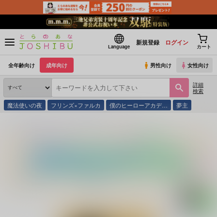
新規登録
ログイン
Language
カート
全年齢向け
成年向け
男性向け
女性向け
詳細
検索
魔法使いの夜
フリンズ×ファルカ
僕のヒーローアカデ…
夢主
とらのあな通販
同人誌
爆盛中華飯店
うらはら