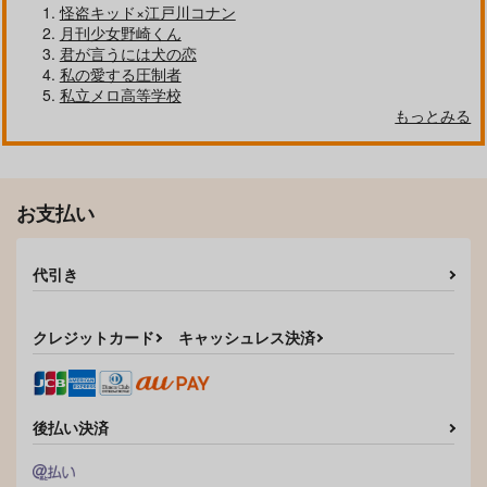
作品詳細
作品詳細
作品詳細
怪盗キッド×江戸川コナン
月刊少女野崎くん
君が言うには犬の恋
私の愛する圧制者
私立メロ高等学校
もっとみる
お支払い
代引き
みんなしてるしだいじ
オレと流川が付き合う
RH
ょうぶ
までの一ヶ月
今日はゴミの日
クレジットカード
キャッシュレス決済
グッドバイ
う
1,257
円
（税込）
787
1,572
円
円
（税込）
（税込）
流川楓×桜木花道
流川楓×三井寿
流川楓×三井寿
後払い決済
サンプル
サンプル
サンプル
作品詳細
作品詳細
作品詳細