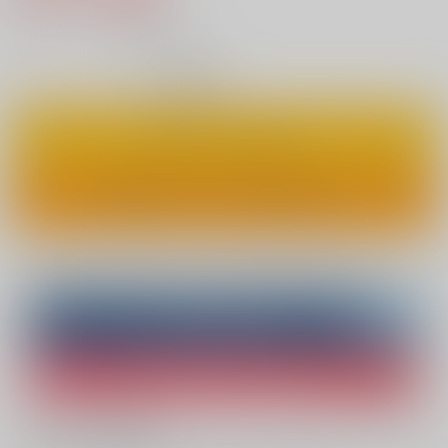
5
通販ポイント：
pt獲得
？
◯
：在庫あり
カートに入れる
ワンクリックで今すぐ買う
Overseas customers can also purchase from here
Purchase on ZenMarket
Ship internationally via RAKUFUN
What is ZenMarket
?
What is RAKUFUN
?