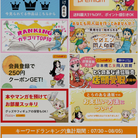
作品詳細
作品詳細
作品詳細
ワンナイト
衝撃に備えよ
こんな夢絶対許さね
え！
蝶よ花よ
俺のソナタ
Petrichor
572
495
円
円
（税込）
（税込）
1,415
円
（税込）
流川楓×桜木花道
流川楓×三井寿
流川楓×桜木花道
サンプル
サンプル
サンプル
キーワードランキング(集計期間：07/30～08/05)