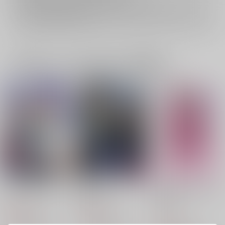
イベント応募券付商品などをご購入の際は毎度便をご利用ください。
詳細は
こちら
をご覧ください。
一緒に買われている同人作品または類似商品
ビリーブユアプリンス
うらはら
俺から逃げてもムダな
のに
傑作カマドウマ
酢飯がうまーい
まん屋
629
787
円
円
（税込）
（税込）
561
円
（税込）