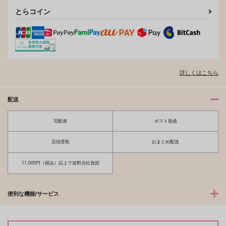
とらコイン
詳しくはこちら
配送
宅配便
ポスト投函
MUCHI
Kisstart
あれとそれ
WANWAN
店頭受取
おまとめ配送
472
787
円
円
（税込）
（税込）
11,000円（税込）以上で送料当社負担
流川楓×桜木花道
流川楓×桜木花道
サンプル
サンプル
便利な機能/サービス
作品詳細
作品詳細