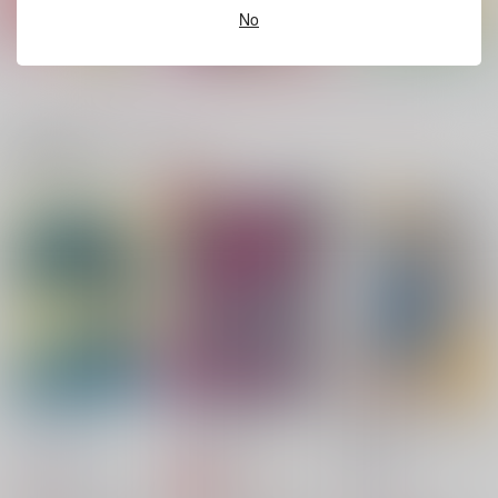
2,200
円
No
（税込）
944
2,357
円
円
（税込）
（税込）
アルバート・ハインライ
ン
アーノルド・ノイマン
ハインライン×ノイマン
もっと見る！
サンプル
サンプル
サンプル
作品詳細
作品詳細
作品詳細
関連商品(カップリング)
トリプル・バイ・プレ
Love Communicatio
終末は晴れ
ーヤー
n
Green Ark
Green Ark
Green Ark
2,200
円
専売
（税込）
944
787
円
円
専売
専売
（税込）
（税込）
機動戦士ガンダムSEED FREEDOM
機動戦士ガンダムSEED FREEDOM
機動戦士ガンダムSEED FREEDOM
アルバート・ハインライン
アーノルド・ノイマン
ハインライン×ノイマン
アーノルド・ノイマン
アーサー・トライン
サンプル
サンプル
サンプル
カート
カート
カート
ノイマン1/2
俺だってあなたと
抱きしめてキスしてお
鳥の火葬
万有引力の法則
抱きしめてキスしてお
やすみ
やすみ
為せば成る屋堂
Green Ark
緑の箱舟
クレープタウン
丸に井桁
丸に井桁
787
472
円
円
専売
1,572
1,257
（税込）
（税込）
円
円
（税込）
（税込）