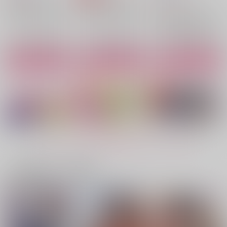
315
円
315
（税込）
円
機動戦士ガンダムSEED FREEDOM
機動戦士ガンダムSEED FREEDOM
（税込）
ハインライン×ノイマン
三井寿×宮城リョータ
機動戦士ガンダムSEED FREEDOM
ハインライン×ノイマン
ハインライン×ノイマン
ハインライン×ノイマン
ハインライン×ノイマン
サンプル
サンプル
サンプル
サンプル
サンプル
サンプル
作品詳細
作品詳細
作品詳細
カート
カート
カート
King of Ice
サテライト・ナイト
You are My Universe!
Green Ark
Green Ark
Green Ark
787
2,829
2,200
円
円
専売
専売
円
（税込）
（税込）
（税込）
機動戦士ガンダムSEED FREEDOM
機動戦士ガンダムSEED FREEDOM
機動戦士ガンダムSEED FREEDOM
もっと見る！
ハインライン×ノイマン
アーノルド・ノイマン
ハインライン×ノイマン
アルバート・ハインライン
サンプル
サンプル
サンプル
一緒に買われている商品
カート
カート
カート
プロポーズはまだ早い
ノイマン1/2
思春期のレクイエ
プロポーズはまだ早い
世界いかなるとも恋せ
EAT YOU UP-finale-
ム 総集編
為せば成る屋堂
為せば成る屋堂
よ貴方
為せば成る屋堂
happistar
OMEGA 2-D
472
787
Green Ark
円
円
（税込）
（税込）
472
955
1,540
円
円
専売
円
（税込）
（税込）
（税込）