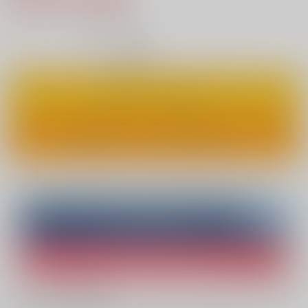
20
通販ポイント：
pt獲得
？
◯
：在庫あり
カートに入れる
ワンクリックで今すぐ買う
Overseas customers can also purchase from here
Purchase on ZenMarket
Ship internationally via RAKUFUN
What is ZenMarket
?
What is RAKUFUN
?