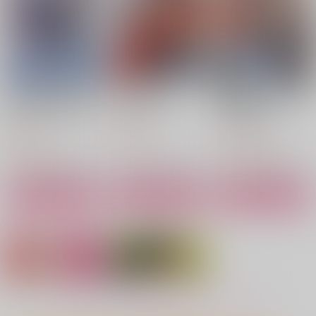
ハインライン×ノイマン
ハインライン×ノイマン
2,357
円
専売
（税込）
機動戦士ガンダムSEED FREEDOM
機動戦士ガンダムSEED
ハインライン×ノイマン
機動戦士ガンダムSEED FREEDOM
ハインライン×ノイマン
ハインライン×ノイマン
ハインライン×ノイマン
サンプル
サンプル
サンプル
サンプル
サンプル
サンプル
作品詳細
作品詳細
作品詳細
カート
カート
カート
追放された〈重力使
鬼の花嫁 10
鬼の花嫁 10 小冊子付
い〉は万有引力を支配
き特装版
スターツ出版
し、最強に至る 1
双葉社
スターツ出版
803
円
（税込）
891
1,375
円
円
（税込）
（税込）
サンプル
サンプル
サンプル
作品詳細
作品詳細
作品詳細
EAT YOU UP-finale-
困惑の関係
マイフェアテディ？
happistar
為せば成る屋堂
さいころ。
思春期のレクイエ
Love Communicatio
ム 総集編
n
955
629
628
円
円
円
（税込）
（税込）
（税込）
もっと見る！
OMEGA 2-D
Green Ark
ハインライン×ノイマン
コノエ×ノイマン
ノイマン×ナタル