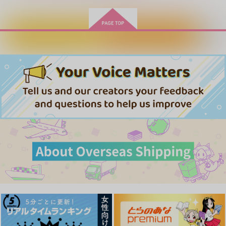
1,540
787
円
円
専売
（税込）
（税込）
サンプル
サンプル
サンプル
機動戦士ガンダムSEED FREEDOM
機動戦士ガンダムSEED FREEDOM
ハインライン×ノイマン
ハインライン×ノイマン
作品詳細
作品詳細
作品詳細
カートに入れる
ワンクリック購入
サンプル
サンプル
ノイパちゃんはアブナ
午後のみどりで待ち合
イ! 1
わせ
カート
カート
ジーオーティー
新書館
715
858
円
円
（税込）
（税込）
サンプル
サンプル
作品詳細
作品詳細
君の隣に
幼児化です
博識屋。
為せば成る屋堂
787
472
円
円
（税込）
（税込）
アーノルド・ノイマン
ノイマン×チャンドラ
サンプル
サンプル