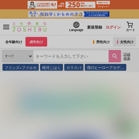
新規登録
ログイン
Language
カート
全年齢向け
成年向け
男性向け
女性向け
詳細
検索
フリンズ×ファルカ
桜河こはく
カラスバ
僕のヒーローアカデ…
とらのあな通販
同人誌
Green Ark
万有引力