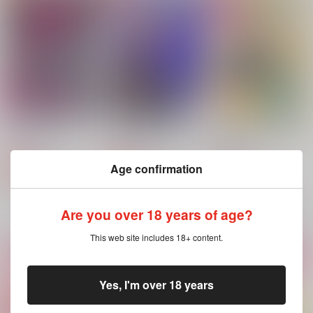
Green Ark
Green Ark
Green Ark
2,829
787
1,572
円
円
円
（税込）
（税込）
（税込）
アーノルド・ノイマン
アーノルド・ノイマン
ハインライン×ノイマン
サンプル
サンプル
サンプル
作品詳細
作品詳細
作品詳細
俺だってあなたと
凍える棺にお別れを
世界いかなるとも恋せ
よ貴方
Green Ark
Green Ark
Green Ark
472
1,572
Age confirmation
円
円
専売
専売
（税込）
（税込）
2,357
円
専売
（税込）
機動戦士ガンダムSEED FREEDOM
機動戦士ガンダムSEED FREEDOM
機動戦士ガンダムSEED FREEDOM
ハインライン×ノイマン
アーノルド・ノイマン
ハインライン×ノイマン
Are you over 18 years of age?
アルバート・ハインライン
サンプル
サンプル
サンプル
This web site includes 18+ content.
カート
カート
カート
Yes, I'm over 18 years
トリプル・バイ・プレ
世界いかなるとも恋せ
終末は晴れ
ーヤー
よ貴方
Green Ark
Green Ark
Green Ark