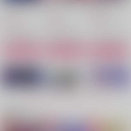
You are My Universe
Love Communicatio
俺だってあなたと
!
n
Green Ark
Green Ark
Green Ark
472
円
（税込）
2,200
787
円
円
（税込）
（税込）
ハインライン×ノイマン
ハインライン×ノイマン
ハインライン×ノイマン
サンプル
サンプル
サンプル
作品詳細
作品詳細
作品詳細
もっと見る！
関連商品(サークル)
サテライト・ナイト
King of Ice
凍える棺にお別れを