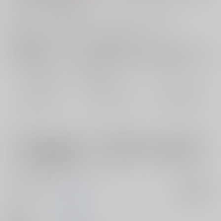
お支払い金額：
2,200円
+
送料+サービス料・手数料
?
お支払時期についてはこちらをご覧ください
?
店舗在庫
欲しいものリストに追加
おまとめ目安と発送目安
?
毎度便
定期便（週1)
定期便（月2)
2026/08/07から
2026/08/12から
2026/08/20から
5日以内に発送
10日以内に発送
14日以内に発送
コメント
ミレニアム建造後～映画までの行間と映画後の話。会う前から既にノイ
マン大尉への好感度が高いハインライン大尉とその全力の好意を浴びる
ノイマン大尉が共に生きていく、その軌跡。僕はあなたを無敵にでき
る、あなたは俺を無敵にしてくれる！
サークル名
Green Ark
入荷アラート
作家
みどり梢