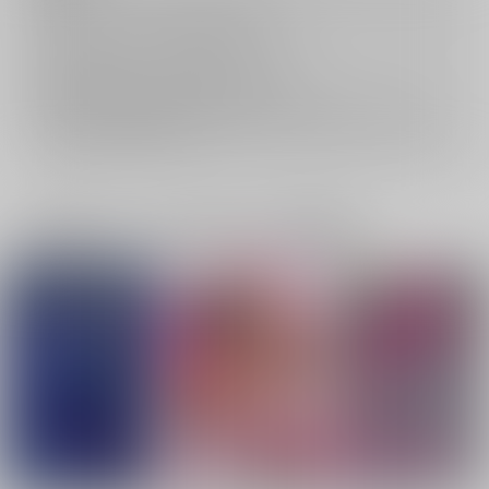
キャンセルについては
こちら
をご覧下さい。
返品については
こちら
をご覧下さい。
おまとめ配送については
こちら
をご覧下さい。
再販投票については
こちら
をご覧下さい。
イベント応募券付商品などをご購入の際は毎度便をご利用ください。
詳細は
こちら
をご覧ください。
一緒に買われている同人作品または類似商品