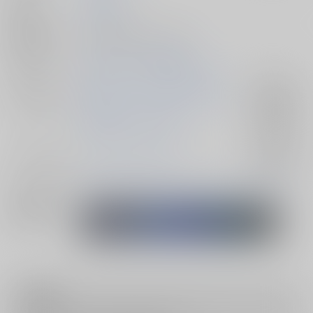
発行日
2024/10/27
種別/サイズ
同人誌 - 漫画/ Ａ５ 140p
初出イベント
2024/10/27 GERMINATED 2
ジャンル/
機動戦士ガンダムSEED FREEDOM
入荷アラート
サブジャンル
機動戦士ガンダムSEED
入荷アラート
カップリング
ハインライン×ノイマン
入荷アラート
メインキャラ
アルバート・ハインライン
アーノルド・ノイマン
関連特集
注意事項