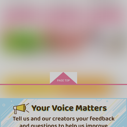
サンプル
サンプル
サンプル
作品詳細
作品詳細
作品詳細
カート
カート
カート
養食
molamola
755
円
専売
（税込）
東京卍リベンジャーズ
佐野万次郎×花垣武道
もっと見る！
サンプル
カート
幸福論
垂涎
FLAT
カートに入れる
ワンクリック購入
睡眠大事
もちもち犬大福
雪國
SO I CAN BE MY SE
意図いと厭わない愛
Trapped in
LF 2
1,155
787
1,100
molamola
円
円
stellaria
円
（税込）
（税込）
（税込）
上みのカルび
花垣武道×佐野万次郎
佐野万次郎×花垣武道
佐野万次郎×花垣武道
1,100
3,457
円
専売
円
専売
（税込）
（税込）
3,144
円
専売
（税込）
東京卍リベンジャーズ
東京卍リベンジャーズ
サンプル
サンプル
サンプル
東京卍リベンジャーズ
佐野万次郎×花垣武道
佐野万次郎×花垣武道
佐野万次郎×花垣武道
作品詳細
作品詳細
作品詳細