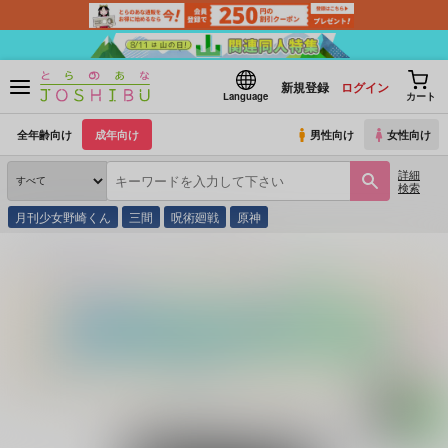
新規登録
ログイン
Language
カート
全年齢向け
成年向け
男性向け
女性向け
詳細
検索
月刊少女野崎くん
三間
呪術廻戦
原神
とらのあな通販
同人誌
molamola
美しい虫