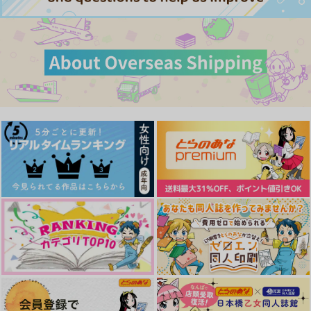
サンプル
サンプル
サンプル
カート
カート
カート
Candy, Candy=Drop
めがまい
戀ノ、アトサキ
メガミファンタジア
ちまroom
はなのあな
944
472
3,144
円
円
円
（税込）
（税込）
（税込）
垂涎
佐野万次郎×花垣武道
佐野万次郎×花垣武道
佐野万次郎×花垣武道
もちもち犬大福
サンプル
サンプル
サンプル
787
円
専売
（税込）
東京卍リベンジャーズ
作品詳細
作品詳細
作品詳細
佐野万次郎×花垣武道