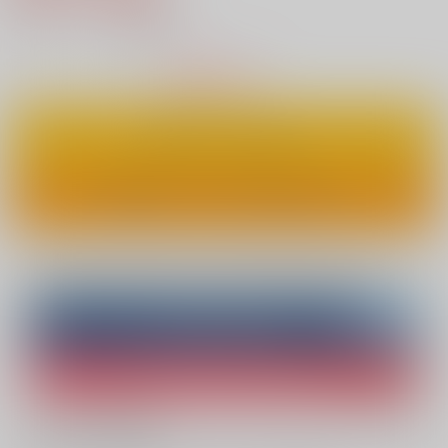
5
通販ポイント：
pt獲得
？
△
：在庫残りわずか
カートに入れる
ワンクリックで今すぐ買う
Overseas customers can also purchase from here
Purchase on ZenMarket
Ship internationally via RAKUFUN
What is ZenMarket
?
What is RAKUFUN
?