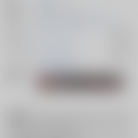
種別/サイズ
同人誌 - 小説/ Ａ５ 44p
初出イベント
2024/09/01 GOOD COMIC CITY 30 大阪
ジャンル/
東京卍リベンジャーズ
入荷アラート
サブジャンル
カップリング
佐野万次郎×花垣武道
入荷アラート
メインキャラ
佐野万次郎
花垣武道
関連特集
注意事項
キャンセルについては
こちら
をご覧下さい。
返品については
こちら
をご覧下さい。