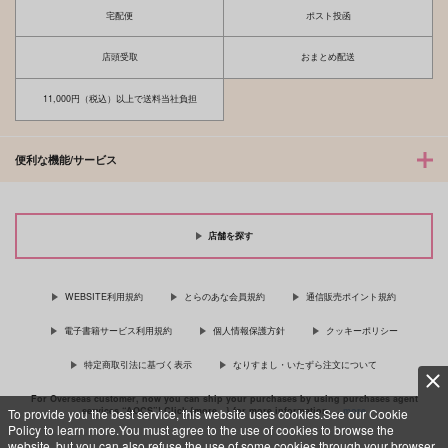
宅配便
ポスト投函
店頭受取
おまとめ配送
11,000円（税込）以上で送料当社負担
便利な機能/サービス
店舗を探す
WEBSITE利用規約
とらのあな会員規約
通信販売ポイント規約
電子書籍サービス利用規約
個人情報保護方針
クッキーポリシー
特定商取引法に基づく表示
なりすまし・いたずら注文について
For Overseas customer, now you can ship your purchases by using purchases agent
services “AOCS”! Click {more…} for more information …
more
To provide you the best service, this website uses cookies.See our Cookie
Policy to learn more.You must agree to the use of cookies to browse the
website, but you can also refuse the use of some cookies through your browser