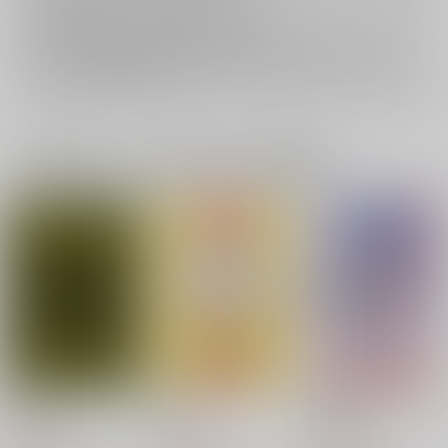
おまとめ配送については
こちら
をご覧下さい。
再販投票については
こちら
をご覧下さい。
イベント応募券付商品などをご購入の際は毎度便をご利用ください。
詳細は
こちら
をご覧ください。
一緒に買われている同人作品または類似商品
finless
養食
玉兎玉匣
molamola
molamola
molamola