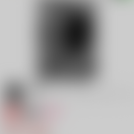
専売
18禁
女性向け
美しい虫
629円（税込）