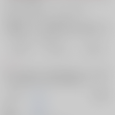
お支払い金額：
629円
+
送料+サービス料・手数料
?
お支払時期についてはこちらをご覧ください
?
店舗在庫
欲しいものリストに追加
おまとめ目安と発送目安
?
毎度便
定期便（週1)
定期便（月2)
2026/08/11から
2026/08/12から
2026/08/20から
5日以内に発送
10日以内に発送
14日以内に発送
コメント
妖怪パロです。多腕（マイキー君にたまに腕がいっぱいある）、食肉(タ
ケミっちが←の妖怪マイキー君の肉を食べる描写あり）、モブ視点ホラ
ー（最初と最後がモブ視点ホラー体験）の要素があります。
サークル名
molamola
入荷アラート
作家
とろけ鱒
発行日
2024/09/01