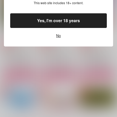
（税込）
佐野万次郎×花垣武道
黒川イザナ×花垣武道
This web site includes 18+ content.
佐野万次郎×花垣武道
サンプル
サンプル
サンプル
Yes, I'm over 18 years
作品詳細
作品詳細
作品詳細
意図いと厭わない愛
Eat up the White
玉兎玉匣
No
molamola
molamola
molamola
1,100
787
1,415
円
円
専売
専売
円
専売
（税込）
（税込）
（税込）
東京卍リベンジャーズ
東京卍リベンジャーズ
東京卍リベンジャーズ
佐野万次郎×花垣武道
黒川イザナ×花垣武道
佐野万次郎×花垣武道
サンプル
サンプル
サンプル
カート
カート
カート
Eat up the White
となりのゴースト
もしも夢で逢えたなら
molamola
602
DACOS
787
755
1,100
円
円
円
（税込）
（税込）
（税込）
黒川イザナ×花垣武道
佐野万次郎×花垣武道
花垣武道×佐野万次郎
もっと見る！