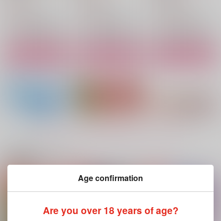
629
755
1,415
円
円
円
（税込）
（税込）
（税込）
佐野万次郎×花垣武道
佐野万次郎×花垣武道
佐野万次郎×花垣武道
サンプル
サンプル
サンプル
作品詳細
作品詳細
作品詳細
もっと見る！
関連商品(サークル)
Age confirmation
フリーフォール フリ
意図いと厭わない愛
タイザノット
ーホール
molamola
molamola
molamola
Are you over 18 years of age?
1,100
1,980
円
円
（税込）
（税込）
1,415
円