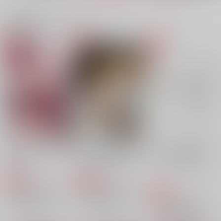
サンプル
サンプル
サンプル
関連商品(カップリング)
作品詳細
作品詳細
作品詳細
フリーフォール フリ
タイザノット
finless
ーホール
molamola
molamola
molamola
1,980
629
円
専売
円
専売
（税込）
（税込）
1,415
円
専売
（税込）
東京卍リベンジャーズ
東京卍リベンジャーズ
東京卍リベンジャーズ
黒川イザナ×花垣武道
佐野万次郎×花垣武道
佐野万次郎×花垣武道
サンプル
サンプル
サンプル
カート
カート
カート
セフレじゃなくて溺愛
果てしない愛で求めら
ナンバーワンホストを
されてた
れています【おまけ付
拾ったら何故か尽くさ
そうして、ふたり。
苺の誘惑
禁断の果実
き】
れています
Berry Garden
Berry Garden
チョコレートひとかけ
DACOS
あきら商店
オルニス
ら
1,729
1,494
円
円
専売
専売
（税込）
（税込）
787
284
660
円
円
円
（税込）
（税込）
（税込）
1,179
東京卍リベンジャーズ
東京卍リベンジャーズ
円
専売
（税込）
花垣武道×佐野万次郎
花垣武道×佐野万次郎
佐野万次郎×花垣武道
佐野万次郎×花垣武道
佐野万次郎×花垣武道
東京卍リベンジャーズ
佐野万次郎×花垣武道
サンプル
サンプル
サンプル