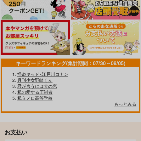
サンプル
カート
キーワードランキング(集計期間：07/30～08/05)
永遠の明日
MiTuChe
怪盗キッド×江戸川コナン
春時雨
雪國
月刊少女野崎くん
君が言うには犬の恋
1,320
1,257
円
円
（税込）
（税込）
私の愛する圧制者
花垣武道×佐野万次郎
佐野万次郎×花垣武道
私立メロ高等学校
もっとみる
サンプル
サンプル
作品詳細
作品詳細
お支払い