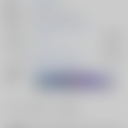
発行日
2024/08/25
種別/サイズ
同人誌 - 小説/ 文庫 128p
初出イベント
2024/08/25 閃華の刻 遠雷2024
ジャンル/
刀剣乱舞
入荷アラート
サブジャンル
カップリング
燭台切光忠×へし切長谷部
入荷アラート
メインキャラ
燭台切光忠
へし切長谷部
関連特集
#
#
#
BL
ラブストーリー
両片思い