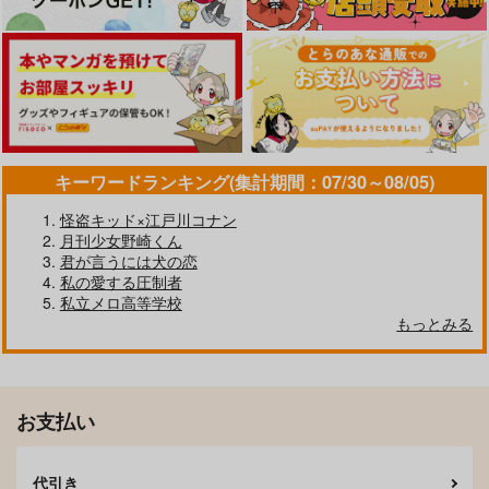
787
1,419
円
円
（税込）
（税込）
燭台切光忠×へし切長谷部
カート
カート
カート
へし切長谷部×燭台切光忠
燭台切光忠×へし切長谷部
サンプル
サンプル
サンプル
作品詳細
作品詳細
作品詳細
キーワードランキング(集計期間：07/30～08/05)
怪盗キッド×江戸川コナン
月刊少女野崎くん
君が言うには犬の恋
私の愛する圧制者
私立メロ高等学校
僕の愛しい悪役令息長
もっとみる
谷部くん
happy mania
1,419
円
専売
（税込）
世界の終わり
The 1st time
３ permissive versio
刀剣乱舞
お支払い
WereIyou.
n
燭台切光忠×へし切長谷部
惣菜パック
7,145
円
（税込）
1,257
円
サンプル
（税込）
燭台切光忠×大倶利伽羅
代引き