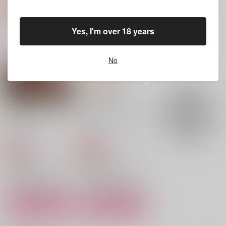
Look at Me!
パラダイム・シフト
ゼロトイチ
涙腺
涙腺
Hummingbird
Yes, I'm over 18 years
1,887
2,287
330
円
円
円
（税込）
（税込）
（税込）
燭台切光忠×へし切長谷部
燭台切光忠×へし切長谷部
燭台切光忠×へし切長谷部
No
サンプル
サンプル
サンプル
作品詳細
作品詳細
作品詳細
愛してなんか、ないく
嫌いになって、ならな
せに
いで
めんめんのお庭
めんめんのお庭
1,572
999
円
円
専売
専売
（税込）
（税込）
刀剣乱舞
刀剣乱舞
燭台切光忠×へし切長谷部
燭台切光忠×へし切長谷部
サンプル
サンプル
カート
カート