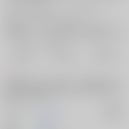
お支払い金額：
1,494円
+
送料+サービス料・手数料
?
お支払時期についてはこちらをご覧ください
?
店舗在庫
欲しいものリストに追加
おまとめ目安と発送目安
?
毎度便
定期便（週1)
定期便（月2)
2026/08/08から
2026/08/12から
2026/08/20から
5日以内に発送
10日以内に発送
14日以内に発送
コメント
5つで両親に遊郭へ売られた長谷部。育ててくれた楼主へ恩返しがしたい
と17で遊女のように客をとろうと決意するが、水揚げ当日に友人である
燭台切への恋心を自覚した途端、激しい咳とともに花びらを吐きだす。
謎の病に冒された長谷部は……
サークル名
めんめんのお庭
入荷アラート
作家
あやめんめん。