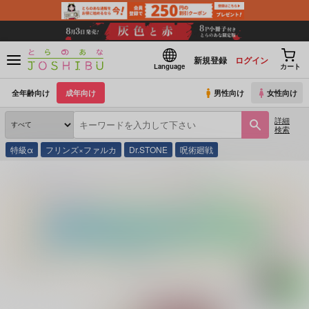
新規登録
ログイン
Language
カート
全年齢向け
成年向け
男性向け
女性向け
詳細
検索
特級α
フリンズ×ファルカ
Dr.STONE
呪術廻戦
とらのあな通販
同人誌
めんめんのお庭
戀の花びら