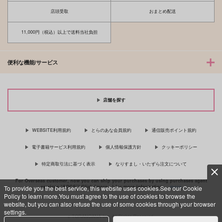
店頭受取
おまとめ配送
11,000円（税込）以上で送料当社負担
便利な機能/サービス
店舗を探す
WEBSITE利用規約
とらのあな会員規約
通信販売ポイント規約
電子書籍サービス利用規約
個人情報保護方針
クッキーポリシー
特定商取引法に基づく表示
なりすまし・いたずら注文について
For Overseas customer, now you can ship your purchases by using purchases agent
services “AOCS”! Click {more…} for more information …
more
To provide you the best service, this website uses cookies.See our Cookie
Policy to learn more.You must agree to the use of cookies to browse the
website, but you can also refuse the use of some cookies through your browser
settings.
c TORANOANA Inc, All Rights Reserved.