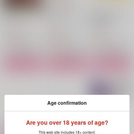
愛してなんか、ないく
嫌いになって、ならな
燭台切光忠はカッコよ
せに
いで
く決めたい！
めんめんのお庭
めんめんのお庭
涙腺
1,572
999
700
円
円
円
（税込）
（税込）
（税込）
燭台切光忠×へし切長谷部
燭台切光忠×へし切長谷部
燭台切光忠×へし切長谷部
サンプル
サンプル
サンプル
作品詳細
作品詳細
作品詳細
Age confirmation
もっと見る！
Are you over 18 years of age?
関連商品(サークル)
This web site includes 18+ content.