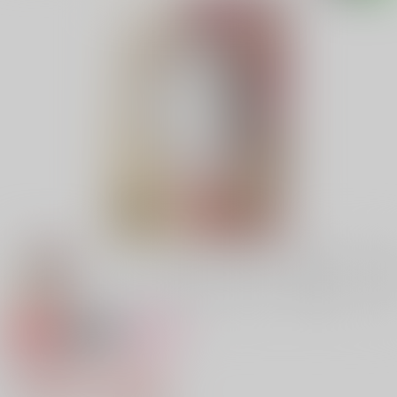
専売
18禁
女性向け
戀の花びら
1,494円（税込）