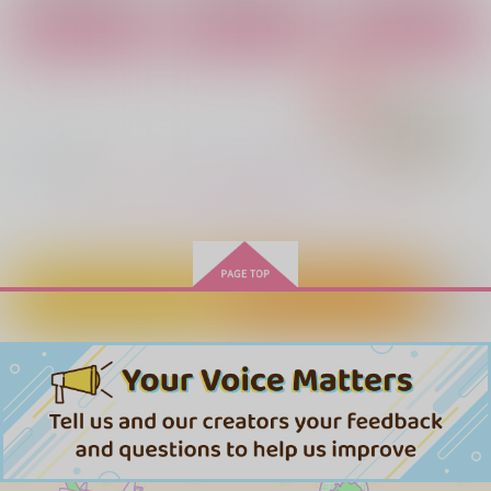
涙腺
あさめしまえ
whiteLatte
カート
カート
カート
1,430
440
787
円
円
円
（税込）
（税込）
（税込）
燭台切光忠×へし切長谷部
燭台切光忠×へし切長谷部
燭台切光忠×へし切長谷部
サンプル
サンプル
サンプル
作品詳細
作品詳細
作品詳細
もっと見る！
カートに入れる
ワンクリック購入
パラダイム・シフト
Madly in You
本音は瞳の奥に
涙腺
涙腺
whiteLatte
2,287
1,430
787
円
円
円
専売
（税込）
（税込）
（税込）
刀剣乱舞
刀剣乱舞
刀剣乱舞
燭台切光忠×へし切長谷部
燭台切光忠×へし切長谷部
燭台切光忠×へし切長谷部
長船 in the BOX
長船 in the BOX2
Quel genre de relatio
n? ードウイウカンケ
戀路宴
戀路宴
サンプル
サンプル
サンプル
イナノ？＾
Not it that matters!