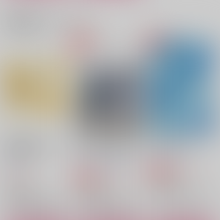
Shared File
Hasebe in Wonderla
へし燭的美食道楽記11
nd
Gardenia
Gardenia
FourSec
関連商品(カップリング)
1,001
1,144
円
円
（税込）
（税込）
787
円
（税込）
へし切長谷部×燭台切光忠
へし切長谷部×燭台切光忠
へし切長谷部×燭台切光忠
サンプル
サンプル
サンプル
作品詳細
作品詳細
作品詳細
燭台切光忠はカッコよ
Quel genre de relatio
あさをむかえる
く決めたい！
n? ードウイウカンケ
あさめしまえ
イナノ？＾
涙腺
Not it that matters!
440
円
専売
（税込）
700
1,320
円
円
専売
（税込）
（税込）
刀剣乱舞
刀剣乱舞
刀剣乱舞
燭台切光忠×へし切長谷部
燭台切光忠×へし切長谷部
燭台切光忠×へし切長谷部
Madly in You
あさをむかえる
本音は瞳の奥に
サンプル
サンプル
サンプル