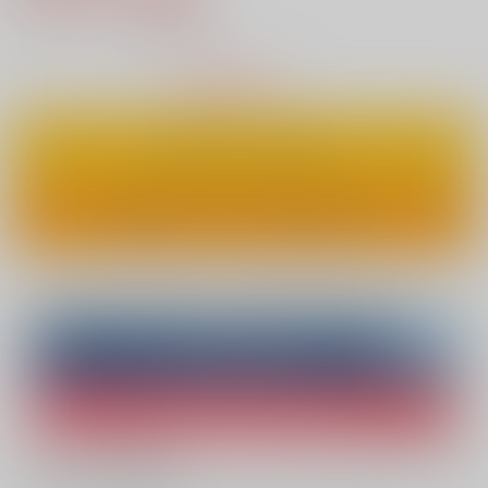
13
通販ポイント：
pt獲得
？
△
：在庫残りわずか
カートに入れる
ワンクリックで今すぐ買う
Overseas customers can also purchase from here
Purchase on ZenMarket
Ship internationally via RAKUFUN
What is ZenMarket
?
What is RAKUFUN
?