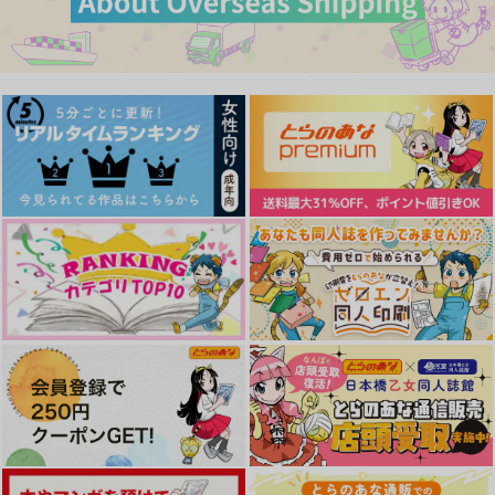
1,257
1,257
787
円
円
円
（税込）
（税込）
（税込）
アスラン×カガリ
アスラン×カガリ
アスラン×カガリ
サンプル
サンプル
サンプル
作品詳細
作品詳細
作品詳細
S.P.
彼女のワークライフバ
君と一生踊っていたい
ランス
irregular×2
100timesXX!!
地下庭園
3,520
707
円
専売
円
専売
（税込）
（税込）
440
円
専売
（税込）
機動戦士ガンダムSEED FREEDOM
機動戦士ガンダムSEED FREEDOM
機動戦士ガンダムSEED FREEDOM
アスラン×カガリ
アスラン×カガリ
アスラン×カガリ
アスラン、君はセック
いただきます
夏の魔法が解けても
スをしなければならな
citrirorin
繚
サンプル
サンプル
サンプル
いねVOL.02
寧々
550
1,650
円
円
（税込）
（税込）
カート
カート
カート