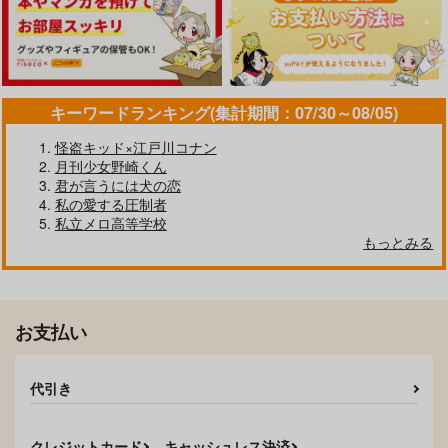
1,284
円
（税込）
アスラン×カガリ
アスラン×カガリ
アスラン×カガリ
サンプル
サンプル
サンプル
作品詳細
作品詳細
作品詳細
キーワードランキング(集計期間：07/30～08/05)
怪盗キッド×江戸川コナン
月刊少女野崎くん
君が言うには犬の恋
私の愛する圧制者
私立メロ高等学校
もっとみる
It's up to me?
蝶々
629
円
専売
（税込）
お支払い
機動戦士ガンダムSEED FREEDOM
アスラン×カガリ
夏のせいかつ
ばら色の人生
代引き
Sandwich
BlueLily
サンプル
629
1,100
円
円
（税込）
（税込）
カート
アスラン×カガリ
アスラン×カガリ
クレジットカード
キャッシュレス決済