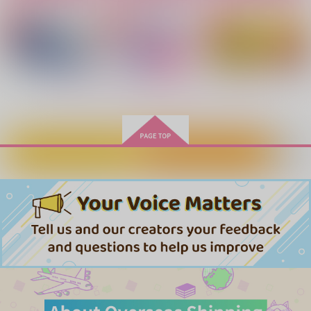
コツメカワウソでいう
440
597
円
円
（税込）
（税込）
ともう寿命
アスラン×カガリ
アスラン×カガリ
944
円
（税込）
アスラン×カガリ
サンプル
サンプル
サンプル
もっと見る！
作品詳細
作品詳細
作品詳細
カートに入れる
ワンクリック購入
さよならの続きを君と
シークレット・ノクタ
うみべをなぞるかぜ
ふたりで
ーン
きゃめるーじゃ
カノン
いつだってがけっぷ
400
円
専売
（税込）
ち
787
円
専売
（税込）
機動戦士ガンダムSEED FREEDOM
1,085
機動戦士ガンダムSEED FREEDOM
円
専売
（税込）
アスラン×カガリ
アスラン×カガリ
機動戦士ガンダムSEED FREEDOM
アスラン×カガリ
サンプル
サンプル
サンプル
彷徨うこころの道標
ひとかけらの愛ですら
In the room
いくまる屋。
ファーストクライ
焼飯定食
カート
カート
カート