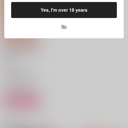
小春町
無限らざにあ
無限らざにあ
787
Yes, I'm over 18 years
円
（税込）
787
787
円
円
（税込）
（税込）
アスラン×カガリ
アスラン×カガリ
アスラン×カガリ
No
サンプル
サンプル
サンプル
作品詳細
作品詳細
作品詳細
ふたりだけの秘密の温
泉旅行
てろめあな
787
円
（税込）
機動戦士ガンダムSEED FREEDOM
アスラン×カガリ
サンプル
カート
とげのないばら
銃と薔薇の日々
傷心の時の友だち
コツメカワウソでいう
コツメカワウソでいう
Language×Language（
関連商品(カップリング)