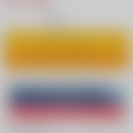
7
通販ポイント：
pt獲得
？
◯
：在庫あり
カートに入れる
ワンクリックで今すぐ買う
Overseas customers can also purchase from here
Purchase on ZenMarket
Ship internationally via RAKUFUN
What is ZenMarket
?
What is RAKUFUN
?