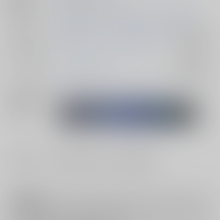
初出イベント
2024/08/12 コミックマーケット104（2日目）
ジャンル/
機動戦士ガンダムSEED FREEDOM
入荷アラート
サブジャンル
カップリング
アスラン×カガリ
入荷アラート
メインキャラ
カガリ・ユラ・アスハ
アスラン・ザラ
関連特集
#
#
#
中出し
ラブラブ・和姦
種付けプレス
注意事項
キャンセルについては
こちら
をご覧下さい。