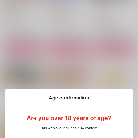
泉旅行
レ！！
きゃめるーじゃ
てろめあな
メラメラ
400
円
（税込）
787
865
円
円
（税込）
（税込）
アスラン×カガリ
アスラン×カガリ
アスラン×カガリ
サンプル
サンプル
サンプル
作品詳細
作品詳細
作品詳細
もっと見る！
Age confirmation
関連商品(サークル)
Are you over 18 years of age?
This web site includes 18+ content.
Sweet Summer Asso
両片想いＵｐｄａｔ
はじめてのAtoZ
rtment
ｅ！