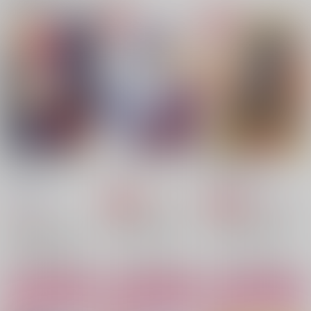
ともう寿命
ともう寿命
ンゲージランゲー
ジ）
1,022
1,887
円
円
（税込）
（税込）
787
円
（税込）
アスラン×カガリ
アスラン×カガリ
アスラン×カガリ
サンプル
サンプル
サンプル
作品詳細
作品詳細
作品詳細
AV監督アスラン・ザ
ディスタンス・エラー
俺と私の話３
ラ
Able
馬乗りマーメイド
伊藤工務店
347
900
円
専売
円
専売
（税込）
（税込）
790
円
（税込）
機動戦士ガンダムSEED FREEDOM
機動戦士ガンダムSEED FREEDOM
機動戦士ガンダムSEED FREEDOM
アスラン×カガリ
アスラン×カガリ
アスラン×カガリ
サンプル
サンプル
サンプル
現と幻
マイ・スイート・ホー
Sparkling
カート
カート
カート
ム
citrirorin
北斗七星