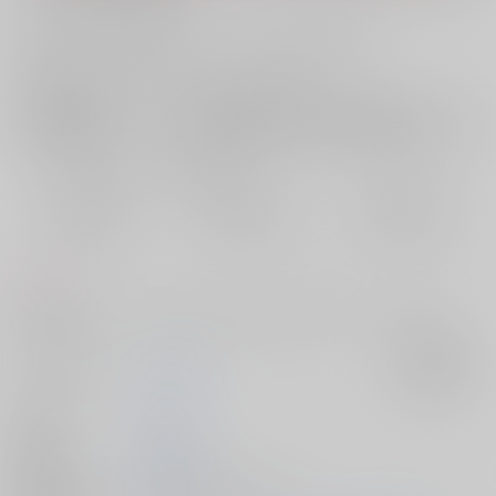
お支払い金額：
787円
+
送料+サービス料・手数料
?
お支払時期についてはこちらをご覧ください
?
店舗在庫
欲しいものリストに追加
おまとめ目安と発送目安
?
毎度便
定期便（週1)
定期便（月2)
2026/08/08から
2026/08/12から
2026/08/20から
5日以内に発送
10日以内に発送
14日以内に発送
コメント
結婚初夜にアスランとカガリがはじめての子作りセックスをする話
サークル名
てろめあな
入荷アラート
作家
ぐすたふ
発行日
2024/08/12
種別/サイズ
同人誌 - 漫画/ Ｂ５ 32p