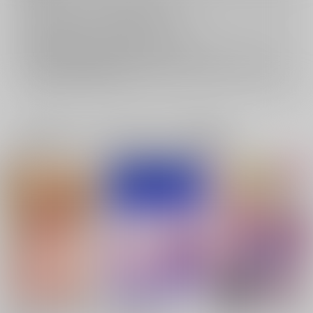
返品については
こちら
をご覧下さい。
おまとめ配送については
こちら
をご覧下さい。
再販投票については
こちら
をご覧下さい。
イベント応募券付商品などをご購入の際は毎度便をご利用ください。
詳細は
こちら
をご覧ください。
一緒に買われている同人作品または類似商品
ふたりだけの秘密の温
共に行こうよ
絶体絶命！マイアモー