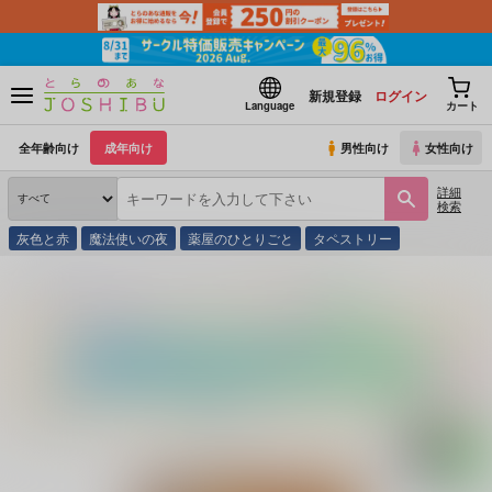
新規登録
ログイン
Language
カート
全年齢向け
成年向け
男性向け
女性向け
詳細
検索
灰色と赤
魔法使いの夜
薬屋のひとりごと
タペストリー
とらのあな通販
同人誌
てろめあな
はじめてつけない