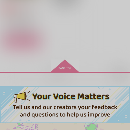
te
んなおはなし
non x 3
1,650
円
専売
（税込）
ぴあにっしも
onekill
472
マッシュル-MASHLE-
円
（税込）
715
2,987
円
円
（税込）
（税込）
マッシュ×フィン
レイン×マッシュ
フィン×マッシュ
ランス×マッシュ
サンプル
サンプル
サンプル
サンプル
カート
作品詳細
作品詳細
作品詳細
再販希望
思っていた以上に君が
Feeling Marriage So
ジニアリネアリス
好き。
Happiness!