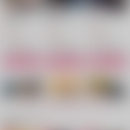
君と僕のスイッチ フ
僕たちは運命じゃな
僕たちは運命じゃな
ィンマシュ編
い 上
い 下
ＳＨＫ
ＳＨＫ
ＳＨＫ
770
787
787
円
円
円
（税込）
（税込）
（税込）
フィン×マッシュ
フィン×マッシュ
フィン×マッシュ
サンプル
サンプル
サンプル
作品詳細
作品詳細
作品詳細
もっと見る！
関連商品(サークル)