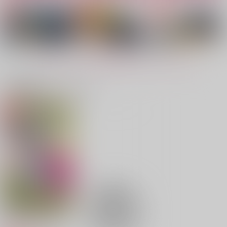
絶対不可能侵略領域
フィンマシュと兄さ
災い転じて◯と為す。
ま-せこんず☆-
Mix
ぴあにっしも
T3
1,650
572
円
円
（税込）
（税込）
472
円
（税込）
マッシュ×フィン
フィン×マッシュ
フィン×マッシュ
もっと見る！
サンプル
サンプル
サンプル
関連商品(カップリング)
作品詳細
作品詳細
作品詳細
僕たちは運命じゃな
ハニーポットとエバミ
君と僕のスイッチ フ
い 上
ルク
ィンマシュ編
ＳＨＫ
ＳＨＫ
ＳＨＫ
787
787
770
円
円
専売
専売
円
専売
（税込）
（税込）
（税込）
マッシュル-MASHLE-
マッシュル-MASHLE-
マッシュル-MASHLE-
フィン×マッシュ
レイン×マッシュ
フィン×マッシュ
サンプル
サンプル
サンプル
カート
カート
カート
絶対不可能侵略領域
Bittersweet Roomma
ランスくんと僕のいろ
それでも君が笑うなら
Mix