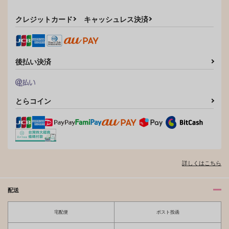
1,100
円
（税込）
レイン×フィン
レイン×フィン
クレジットカード
キャッシュレス決済
サンプル
サンプル
作品詳細
作品詳細
後払い決済
とらコイン
詳しくはこちら
配送
宅配便
ポスト投函