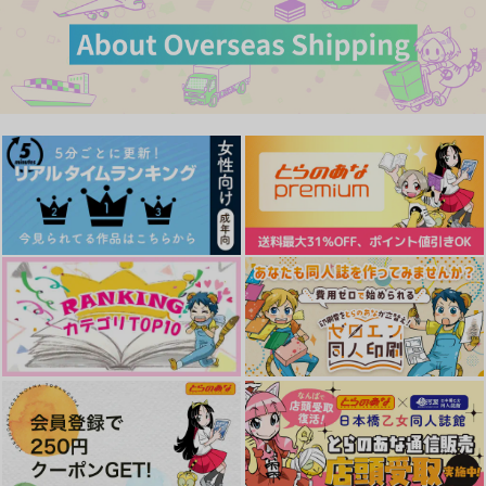
ぷわぽよぱぴもぷ
poisolen.
Little*FlowER
770
円
（税込）
1,257
3,850
円
円
（税込）
（税込）
緑谷出久×ロディ
レイン×マッシュ
フィン×マッシュ
サンプル
サンプル
サンプル
作品詳細
作品詳細
作品詳細
君が泣けるようになる
エイムズ兄弟と悪食の
Flavor of Butterfly 6
まで
指輪
Clinochlore
prism00
ストロアッシュ