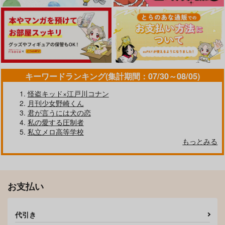
2,357
円
（税込）
1,100
394
円
円
（税込）
（税込）
レイン×フィン
Dr.レイシオ×アベンチュリン
レイン×フィン
サンプル
サンプル
サンプル
作品詳細
作品詳細
作品詳細
キーワードランキング(集計期間：07/30～08/05)
怪盗キッド×江戸川コナン
月刊少女野崎くん
君が言うには犬の恋
私の愛する圧制者
私立メロ高等学校
もっとみる
お支払い
As long as it’ｓyou.
とかして、みたして、
だきしめて
Clinochlore
代引き
Clinochlore
472
円
（税込）