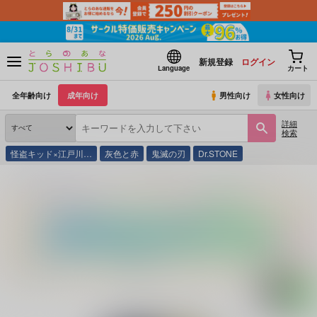
新規登録
ログイン
Language
カート
全年齢向け
成年向け
男性向け
女性向け
詳細
検索
怪盗キッド×江戸川…
灰色と赤
鬼滅の刃
Dr.STONE
とらのあな通販
同人誌
ＳＨＫ
君と僕のスイッチ マシュフィン編