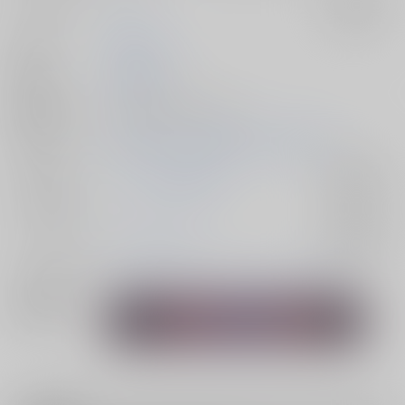
サークル名
ＳＨＫ
入荷アラート
作家
美鈴(みりん)
発行日
2024/09/01
種別/サイズ
同人誌 - 漫画/ Ｂ５ 26p
初出イベント
2024/09/01 GOOD COMIC CITY 30 大阪
ジャンル/
マッシュル-MASHLE-
入荷アラート
サブジャンル
カップリング
マッシュ×フィン
入荷アラート
メインキャラ
マッシュ・バーンデッド
フィン・エイムズ
関連特集