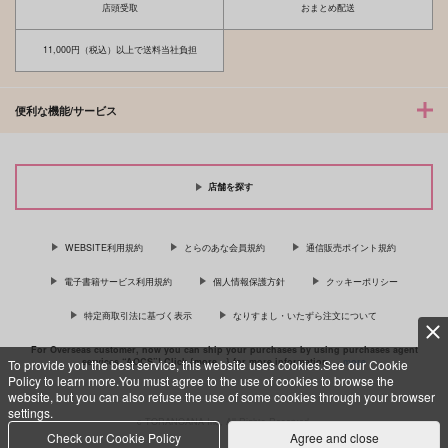
店頭受取
おまとめ配送
11,000円（税込）以上で送料当社負担
便利な機能/サービス
店舗を探す
WEBSITE利用規約
とらのあな会員規約
通信販売ポイント規約
電子書籍サービス利用規約
個人情報保護方針
クッキーポリシー
特定商取引法に基づく表示
なりすまし・いたずら注文について
For Overseas customer, now you can ship your purchases by using purchases agent
services “AOCS”! Click {more…} for more information …
more
To provide you the best service, this website uses cookies.See our Cookie
Policy to learn more.You must agree to the use of cookies to browse the
website, but you can also refuse the use of some cookies through your browser
settings.
c TORANOANA Inc, All Rights Reserved.
Check our Cookie Policy
Agree and close