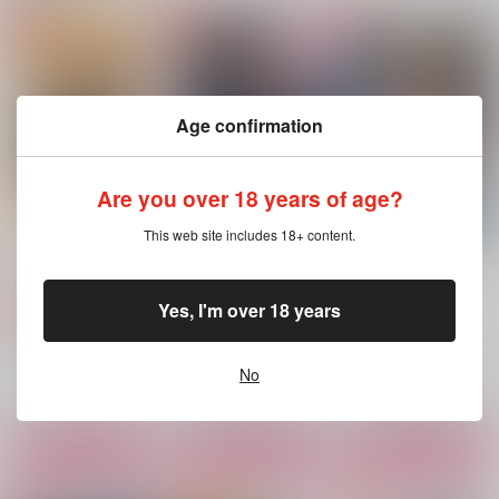
フィンマシュ女装アン
缶フレークシール
ハニーポットとエバミ
ソロジー
ルク
ＳＨＫ
ＳＨＫ
ＳＨＫ
157
円
（税込）
2,200
787
円
円
（税込）
（税込）
Age confirmation
フィン×マッシュ
フィン×マッシュ
レイン×マッシュ
サンプル
サンプル
サンプル
Are you over 18 years of age?
作品詳細
作品詳細
作品詳細
This web site includes 18+ content.
缶フレークシール
僕たちは運命じゃな
フィンマシュ女装アン
い 下
ソロジー
ＳＨＫ
ＳＨＫ
ＳＨＫ
157
Yes, I'm over 18 years
円
専売
（税込）
787
2,200
円
専売
円
専売
（税込）
（税込）
マッシュル-MASHLE-
マッシュル-MASHLE-
マッシュル-MASHLE-
フィン×マッシュ
No
フィン×マッシュ
フィン×マッシュ
サンプル
サンプル
サンプル
カート
カート
カート