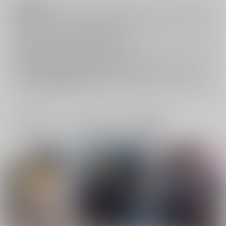
注意事項
キャンセルについては
こちら
をご覧下さい。
返品については
こちら
をご覧下さい。
おまとめ配送については
こちら
をご覧下さい。
再販投票については
こちら
をご覧下さい。
イベント応募券付商品などをご購入の際は毎度便をご利用ください。
詳細は
こちら
をご覧ください。
一緒に買われている同人作品または類似商品