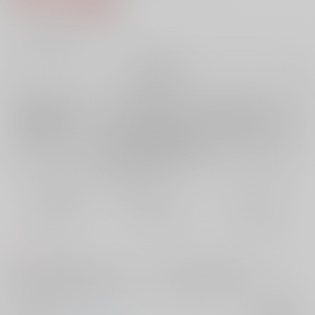
7
通販ポイント：
pt獲得
？
╳
：在庫なし
再販希望
店舗在庫
欲しいものリストに追加
再入荷を通知する
おまとめ目安と発送目安
?
毎度便
定期便（週1)
定期便（月2)
未定から
未定から
未定から
5日以内に発送
10日以内に発送
14日以内に発送
コメント
リバップル302号室のマシュフィンセックス漫画。一瞬だけフィンマシュ
要素がありますが、基本マシュフィンでやってるだけです。