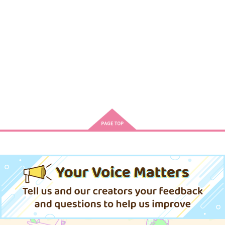
カート
カート
カート
LOOPS!
正解の男
綺麗だった
定例会
OKT!
英雄のうた
714
629
787
円
円
円
（税込）
（税込）
（税込）
宮城リョータ×三井寿
宮城リョータ×三井寿
宮城リョータ×三井寿
サンプル
サンプル
サンプル
もっと見る！
作品詳細
作品詳細
作品詳細
再販希望
怖いのがちょうどいい
Why You?
ロマンティックは鳶も
(上)
食わない
英雄のうた
224
定例会
787
円
専売
（税込）
1,210
1,100
円
専売
円
専売
（税込）
（税込）
スラムダンク
スラムダンク
スラムダンク
宮城リョータ×三井寿
宮城リョータ×三井寿
宮城リョータ×三井寿
サンプル
サンプル
サンプル