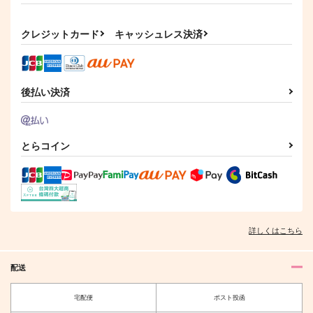
315
990
787
円
円
円
（税込）
（税込）
（税込）
宮城リョータ×三井寿
宮城リョータ×三井寿
三井寿×宮城リョータ
クレジットカード
キャッシュレス決済
サンプル
サンプル
サンプル
作品詳細
作品詳細
作品詳細
後払い決済
とらコイン
準備万端めしあがれっ
元彼に復縁を迫られて
No he, No cry.
いる。
山わさび曹達水
メイプル
K120
787
1,100
円
専売
円
専売
（税込）
（税込）
157
詳しくはこちら
円
専売
（税込）
スラムダンク
スラムダンク
スラムダンク
宮城リョータ×三井寿
宮城リョータ×三井寿
宮城リョータ×三井寿
学生結婚
MESS UP
配送
K120
DAYBREAK
サンプル
サンプル
サンプル
宅配便
ポスト投函
605
787
円
円
（税込）
（税込）
カート
カート
カート