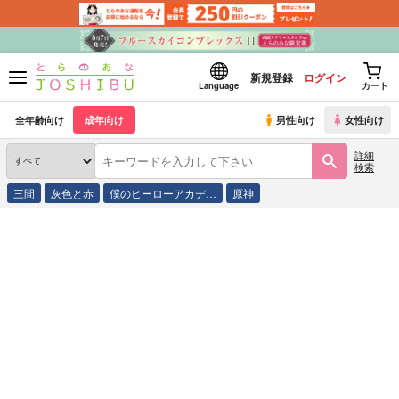
新規登録
ログイン
Language
カート
全年齢向け
成年向け
男性向け
女性向け
詳細
検索
三間
灰色と赤
僕のヒーローアカデ…
原神
とらのあな通販
同人誌
もちもちの月
頼むから一度だけでも抱いてくれ