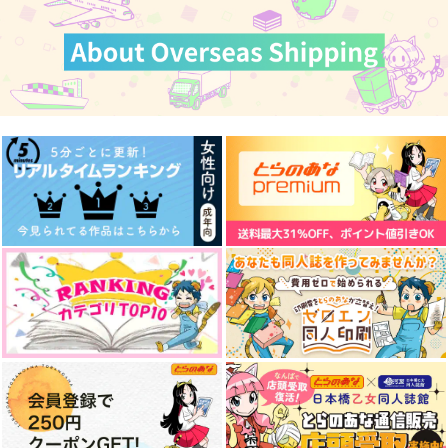
FIRST GONG
女体化したんじゃない
ハリネズミは恋をする
のかよ
カート
カート
カート
メイプル
だいばくはつ！
K120
629
787
円
円
（税込）
（税込）
858
円
（税込）
宮城リョータ×三井寿
宮城リョータ×三井寿
宮城リョータ×三井寿
サンプル
サンプル
サンプル
作品詳細
作品詳細
作品詳細
リョ三冊子セット
三井サンのカレシ
タフクラッカー
K120
無計画
あいまい論理
1,287
944
944
円
円
専売
円
専売
（税込）
（税込）
（税込）
スラムダンク
スラムダンク
スラムダンク
宮城リョータ×三井寿
宮城リョータ×三井寿
宮城リョータ×三井寿
サンプル
サンプル
サンプル
満点文化祭
催眠なんて聞いてね
僕らは既に知っている
ェ!!