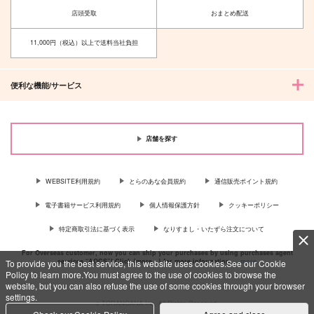
宮城リョータ×三井寿
宮城リョータ×三井寿
店頭受取
おまとめ配送
サンプル
サンプル
11,000円（税込）以上で送料当社負担
作品詳細
作品詳細
便利な機能/サービス
店舗を探す
WEBSITE利用規約
とらのあな会員規約
通信販売ポイント規約
いいえ 結
オーバーフロー・エボ
リューション
おいしい惑星
電子書籍サービス利用規約
個人情報保護方針
クッキーポリシー
英雄のうた
944
円
専売
（税込）
特定商取引法に基づく表示
なりすまし・いたずら注文について
787
円
（税込）
スラムダンク
スラムダンク
宮城リョータ×三井寿
For Overseas customer, now you can ship your purchases by using purchases agent
services “AOCS”! Click {more…} for more information …
more
To provide you the best service, this website uses cookies.See our Cookie
宮城リョータ×三井寿
Policy to learn more.You must agree to the use of cookies to browse the
website, but you can also refuse the use of some cookies through your browser
サンプル
サンプル
settings.
c TORANOANA Inc, All Rights Reserved.
カート
カート