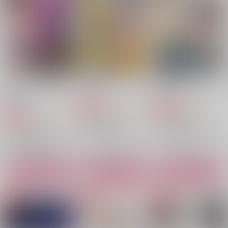
3,144
787
1,572
円
円
専売
専売
円
専売
（税込）
（税込）
（税込）
ハイキュー!!
ハイキュー!!
ハイキュー!!
赤葦京治×木兎光太郎
木兎光太郎×赤葦京治
木兎光太郎×赤葦京治
サンプル
サンプル
サンプル
カート
カート
カート
共演NG【オマケ無し
廻り道
夢なら何したって！
パイレーツ オブ フ
廻り道
煙火、夏に溶ける。
版】
Salt
クロー！！２・下
燕鵠茶
Salt
Datto.
酔生夢恣
Happy Lovers
2,859
220
円
専売
円
専売
（税込）
2,859
（税込）
787
円
円
1,887
（税込）
（税込）
円
専売
（税込）
787
ハイキュー!!
円
ハイキュー!!
（税込）
木兎光太郎×赤葦京治
木兎光太郎×赤葦京治
ハイキュー!!
木兎光太郎×赤葦京治
木兎光太郎×赤葦京治
木兎光太郎×赤葦京治
木兎光太郎×赤葦京治
サンプル
サンプル
サンプル
サンプル
サンプル
サンプル
作品詳細
作品詳細
作品詳細
カート
カート
カート