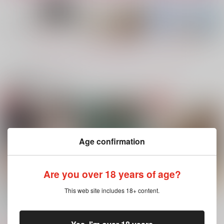
もっと見る！
関連商品(サークル)
愛のつもり
太陽、熱を知る
一本の指に入る
だがそれでいい
だがそれでいい
しろくろまだら
3,144
3,144
1,887
円
円
円
（税込）
（税込）
（税込）
Age confirmation
赤葦京治×木兎光太郎
木兎光太郎×赤葦京治
木兎光太郎×赤葦京治
サンプル
サンプル
サンプル
Are you over 18 years of age?
作品詳細
作品詳細
作品詳細
This web site includes 18+ content.
そんな目で見てくれ総
邪神と猫
太陽、熱を知る
集編
だがそれでいい
だがそれでいい