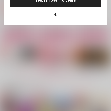
Yes, I'm over 18 years
だがそれでいい
1,100
3,144
円
円
専売
（税込）
（税込）
1,572
円
専売
（税込）
オリジナル
邪神×小夜
ハイキュー!!
ハイキュー!!
No
木兎光太郎×赤葦京治
木兎光太郎×赤葦京治
サンプル
サンプル
サンプル
カート
カート
カート
見える子クンは後輩ク
パイレーツ オブ フ
メロメロソーダッ
ンのぽやぽやを守りた
クロー！！２・上
ISSUYO
い！
Happy Lovers
Happy Lovers
787
円
（税込）
629
858
円
円
（税込）
（税込）
木兎光太郎×赤葦京治
木兎光太郎×赤葦京治
木兎光太郎×赤葦京治
もっと見る！
サンプル
サンプル
サンプル
作品詳細
作品詳細
作品詳細
関連商品(カップリング)
愛のつもり
大人になっても
君に夢中（再販）
だがそれでいい
だがそれでいい
だがそれでいい