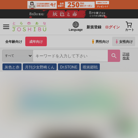
新規登録
ログイン
Language
カート
全年齢向け
成年向け
男性向け
女性向け
詳細
検索
灰色と赤
月刊少女野崎くん
Dr.STONE
呪術廻戦
とらのあな通販
同人誌
だがそれでいい
羊の夢(再販)