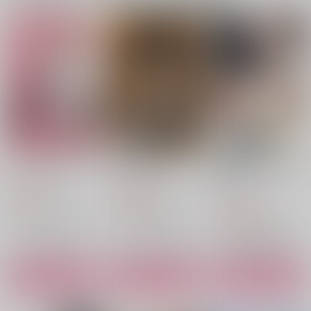
大人になっても
君に夢中（再販）
そんな目で見てくれ総
集編
だがそれでいい
だがそれでいい
だがそれでいい
787
1,572
円
円
（税込）
（税込）
1,572
円
（税込）
木兎光太郎×赤葦京治
木兎光太郎×赤葦京治
木兎光太郎×赤葦京治
サンプル
サンプル
サンプル
作品詳細
作品詳細
作品詳細