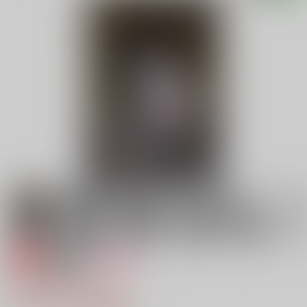
専売
18禁
女性向け
羊の夢(再販)
3,144円（税込）