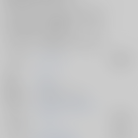
四年振りに顔を合わせた木兎は、そうではないようで――…？
サークル【だがそれでいい】の“僕らの証 JB2024”新刊は、
WEBにて掲載していた漫画の総集編に
描き下ろしを追加して一冊に纏めた[ハイキュー!!]兎赤本☆
バレー部引退後の二人の関係についてを描いた、
読み応えたっぷりの『羊の夢(再販)』をどうぞお見逃しなく！
サークル名
だがそれでいい
入荷アラート
作家
うじ
発行日
2024/06/30
種別/サイズ
同人誌 - 漫画/ Ａ５ 194p
初出イベント
2024/06/30 僕らの証 JB2024
ジャンル/
ハイキュー!!
入荷アラート
サブジャンル
カップリング
木兎光太郎×赤葦京治