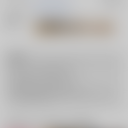
入荷アラート
メインキャラ
赤葦京治
木兎光太郎
関連特集
注意事項
キャンセルについては
こちら
をご覧下さい。
返品については
こちら
をご覧下さい。
おまとめ配送については
こちら
をご覧下さい。
再販投票については
こちら
をご覧下さい。
イベント応募券付商品などをご購入の際は毎度便をご利用ください。
詳細は
こちら
をご覧ください。
一緒に買われている同人作品または類似商品