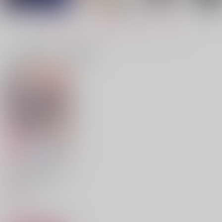
もっと見る！
一緒に買われている商品
共演NG【オマケ無し
テルミーザシェイプオ
ハチャメチャフォーリ
きみはヴィーナス
見える子クンは後輩ク
kも立派な文字ですが
版】
ブラブ
ンスター
ンのぽやぽやを守りた
深夜ラーメン午前2時
隙間
酔生夢恣
しばらく雨は降りませ
しろくろまだら
い！
Happy Lovers
629
ん
865
1,887
円
専売
1,572
円
専売
（税込）
円
（税込）
円
（税込）
（税込）
629
円
専売
（税込）
944
ハイキュー!!
ハイキュー!!
木兎光太郎×赤葦京治
円
木兎光太郎×赤葦京治
（税込）
ハイキュー!!
木兎光太郎×赤葦京治
木兎光太郎×赤葦京治
木兎光太郎×赤葦京治×木兎光太郎
木兎光太郎×赤葦京治
サンプル
サンプル
サンプル
サンプル
サンプル
サンプル
作品詳細
作品詳細
作品詳細
カート
カート
カート
羊の皮を脱がせたら
海王社
853
円
（税込）
サンプル