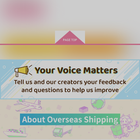
作品詳細
カートに入れる
ワンクリック購入
それは愛の星
夢なら何したって！
シークレットヒーリン
一本の指に入る
瞬き以前に、アウラに
メロメロソーダッ
グ
まいごの惑星
燕鵠茶
て
しろくろまだら
ISSUYO
ウシミツ☆アワー
擦過
660
220
円
円
（税込）
（税込）
1,887
787
円
専売
円
専売
（税込）
629
（税込）
円
629
（税込）
木兎光太郎×赤葦京治
木兎光太郎×赤葦京治
円
専売
（税込）
ハイキュー!!
ハイキュー!!
木兎光太郎×赤葦京治
ハイキュー!!
木兎光太郎×赤葦京治
木兎光太郎×赤葦京治
木兎光太郎×赤葦京治
サンプル
サンプル
サンプル
サンプル
サンプル
サンプル
作品詳細
作品詳細
作品詳細
カート
カート
カート