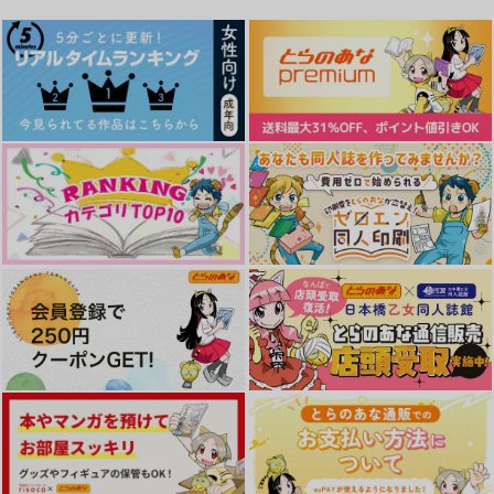
kも立派な文字ですが
MINE
隙間
しろくろまだら
そんな目で見てくれ総
煙火、夏に溶ける。
シアワセを謳う
集編
865
1,572
Datto.
Cocktail＿Lab
円
円
（税込）
（税込）
だがそれでいい
787
木兎光太郎×赤葦京治
木兎光太郎×赤葦京治
787
円
専売
円
専売
（税込）
（税込）
1,572
円
専売
（税込）
ハイキュー!!
ハイキュー!!
サンプル
サンプル
ハイキュー!!
木兎光太郎×赤葦京治
木兎光太郎×赤葦京治
木兎光太郎×赤葦京治
作品詳細
作品詳細
サンプル
サンプル
サンプル
カート
カート
カート