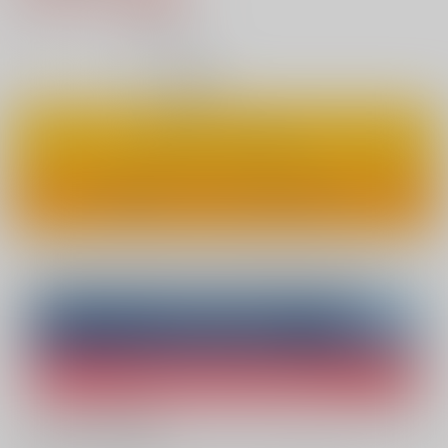
28
通販ポイント：
pt獲得
？
◯
：在庫あり
カートに入れる
ワンクリックで今すぐ買う
Overseas customers can also purchase from here
Purchase on ZenMarket
Ship internationally via RAKUFUN
What is ZenMarket
?
What is RAKUFUN
?