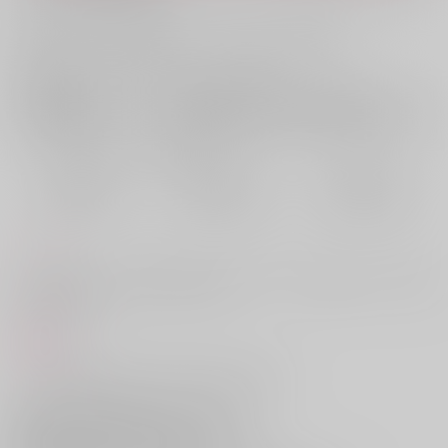
お支払い金額：
3,144円
+
送料+サービス料・手数料
?
お支払時期についてはこちらをご覧ください
?
店舗在庫
欲しいものリストに追加
おまとめ目安と発送目安
?
毎度便
定期便（週1)
定期便（月2)
2026/08/07から
2026/08/12から
2026/08/20から
5日以内に発送
10日以内に発送
14日以内に発送
コメント
ウェブで載せていた漫画の総集編+描き下ろしです。再販しました。初版
と仕様が違います。
商品紹介
バレー部引退後、木兎への想いを自覚した赤葦。
良い先輩、友人関係でありたいと願い、
木兎のことは"推し"と崇めることで充分だと
社会生活に満足していた赤葦だったが、