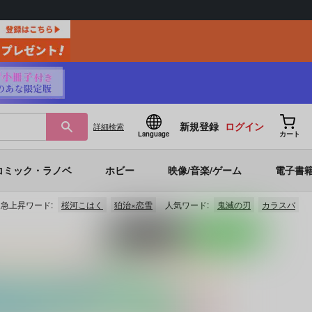
新規登録
ログイン
詳細
検索
Language
カート
コミック・ラノベ
ホビー
映像/音楽/ゲーム
電子書
急上昇ワード:
桜河こはく
狛治×恋雪
人気ワード:
鬼滅の刃
カラスバ
ポストする
LINEで送る