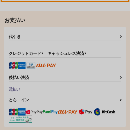
お支払い
代引き
クレジットカード
キャッシュレス決済
後払い決済
とらコイン