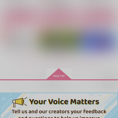
サンプル
サンプル
サンプル
サンプル
サンプル
サンプル
作品詳細
作品詳細
作品詳細
カート
カート
カート
もっと見る！
再販希望
大いなる手続き
今日はお終い
The supreme gamble
大いなる手続き
荊のきみへ3
RE:RECORDING2
倫理本町
倫理本町
usami
倫理本町
Russian Roulette
Russian Roulette
394
787
629
円
円
394
715
円
1,430
（税込）
（税込）
（税込）
円
円
専売
専売
円
専売
（税込）
（税込）
（税込）
天城燐音×HiMERU
天城燐音×HiMERU
天城燐音×HiMERU
あんさんぶるスターズ！
あんさんぶるスターズ！
あんさんぶるスターズ！
天城燐音×HiMERU
天城燐音×HiMERU
天城燐音×HiMERU
サンプル
サンプル
サンプル