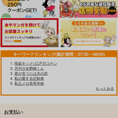
サンプル
サンプル
サンプル
カート
カート
カート
キーワードランキング(集計期間：07/30～08/05)
怪盗キッド×江戸川コナン
月刊少女野崎くん
僕だけのかわいい兄さ
愛があふれる
君が言うには犬の恋
ん
AQUARIUM
私の愛する圧制者
えんがわたこつぶ
1,085
私立メロ高等学校
円
（税込）
ただいま配信中!!
ダブセン短編2
キスの次にすること
880
円
もっとみる
（税込）
天城一彩×天城燐音
Russian Roulette
usami
usami
天城一彩×天城燐音
715
629
629
円
円
専売
専売
円
専売
（税込）
（税込）
（税込）
サンプル
サンプル
あんさんぶるスターズ！
あんさんぶるスターズ！
あんさんぶるスターズ！
天城燐音×HiMERU
天城燐音×HiMERU
天城燐音×HiMERU
お支払い
作品詳細
作品詳細