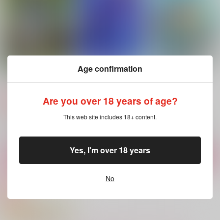
715
2,200
1,100
円
円
円
（税込）
（税込）
（税込）
天城燐音×HiMERU
HiMERU×天城燐音
天城燐音×HiMERU
サンプル
サンプル
サンプル
作品詳細
作品詳細
作品詳細
Age confirmation
荊のきみへ3
RE:RECORDING2
ただいま配信中!!
Russian Roulette
Russian Roulette
Russian Roulette
Are you over 18 years of age?
715
1,430
715
円
円
専売
専売
円
専売
（税込）
（税込）
（税込）
あんさんぶるスターズ！
あんさんぶるスターズ！
あんさんぶるスターズ！
This web site includes 18+ content.
天城燐音×HiMERU
天城燐音×HiMERU
天城燐音×HiMERU
サンプル
サンプル
サンプル
Yes, I'm over 18 years
カート
カート
カート
No
ダブセン短編2
手抜かりな男たち
キスの次にすること
usami
倫理本町
usami
629
550
629
円
円
円
（税込）
（税込）
（税込）