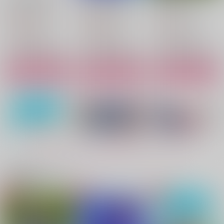
Russian Roulette
Russian Roulette
Russian Roulette
1,430
1,430
715
円
円
円
（税込）
（税込）
（税込）
天城燐音×HiMERU
天城燐音×HiMERU
天城燐音×HiMERU
サンプル
サンプル
サンプル
作品詳細
作品詳細
作品詳細
もっと見る！
関連商品(サークル)
ただいま配信中!!
メル燐HOLIC
分かってないよ
Russian Roulette
E&L
チェリー欠乏症