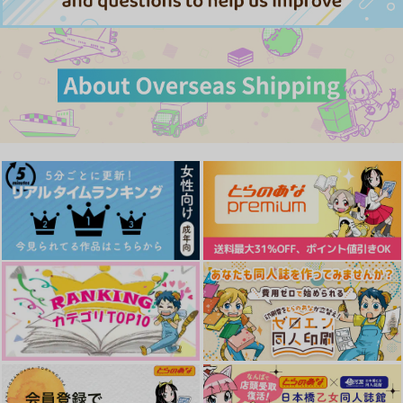
サンプル
サンプル
サンプル
作品詳細
作品詳細
作品詳細
カート
カート
カート
Raging Heat!!
HOUSE!
過去の輪郭をなぞる
鳩ほりっく
ゆめみるカニパン
ぬこのめし
Rough & Honey
ノットロマンス・プレ
Error code
イバック
787
629
鳩ほりっく
330
糖ましまし
円
円
円
（税込）
（税込）
（税込）
倫理本町
944
629
天城燐音×HiMERU
天城燐音×天城一彩
天城燐音×天城一彩
円
専売
円
専売
（税込）
（税込）
2,577
円
専売
（税込）
あんさんぶるスターズ！
あんさんぶるスターズ！
サンプル
サンプル
サンプル
あんさんぶるスターズ！
天城燐音×HiMERU
天城燐音×HiMERU
天城燐音×HiMERU
作品詳細
作品詳細
作品詳細