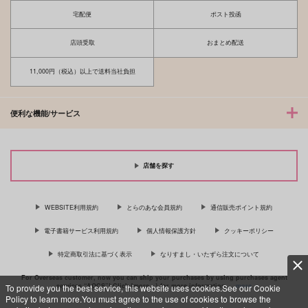
サンプル
サンプル
サンプル
宅配便
ポスト投函
カート
カート
カート
店頭受取
おまとめ配送
11,000円（税込）以上で送料当社負担
便利な機能/サービス
店舗を探す
WEBSITE利用規約
とらのあな会員規約
通信販売ポイント規約
電子書籍サービス利用規約
個人情報保護方針
クッキーポリシー
特定商取引法に基づく表示
なりすまし・いたずら注文について
For Overseas customer, now you can ship your purchases by using purchases agent
services “AOCS”! Click {more…} for more information …
more
To provide you the best service, this website uses cookies.See our Cookie
Policy to learn more.You must agree to the use of cookies to browse the