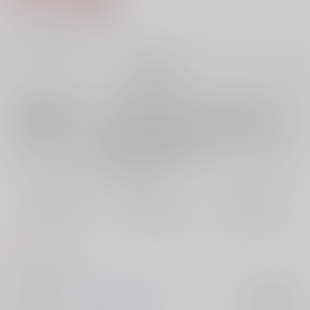
5
通販ポイント：
pt獲得
？
╳
：在庫なし
再販希望
店舗在庫
欲しいものリストに追加
再入荷を通知する
おまとめ目安と発送目安
?
毎度便
定期便（週1)
定期便（月2)
未定から
未定から
未定から
5日以内に発送
10日以内に発送
14日以内に発送
コメント
キツネパロ本です。
サークル名
Russian Roulette
入荷アラート