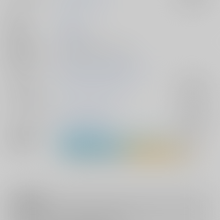
作家
はぎ
発行日
2024/03/17
種別/サイズ
同人誌 - 漫画/ Ａ５ 28p
初出イベント
2024/03/17 brilliant days 46
ジャンル/
あんさんぶるスターズ！
入荷アラート
サブジャンル
カップリング
天城燐音×HiMERU
入荷アラート
関連特集
注意事項
キャンセルについては
こちら
をご覧下さい。