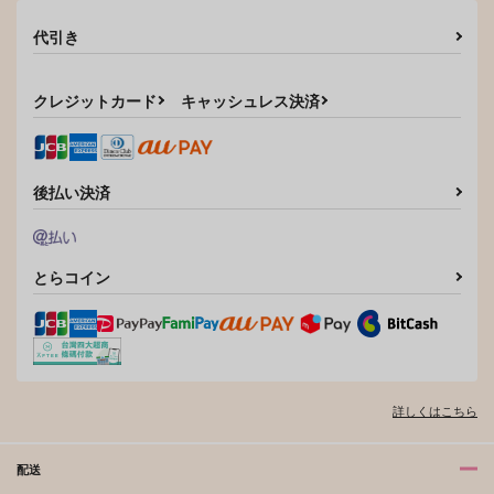
サンプル
サンプル
サンプル
代引き
カート
カート
カート
クレジットカード
キャッシュレス決済
後払い決済
とらコイン
Rhapsody in Bloom
手抜かりな男たち
あいしてると言ってよ
かった
鳩ほりっく
倫理本町
チェリー欠乏症
787
円
専売
セール中
専売
（税込）
詳しくはこちら
1,210
円
専売
550
（税込）
あんさんぶるスターズ！
円
（税込）
あんさんぶるスターズ！
天城燐音×HiMERU
あんさんぶるスターズ！
天城燐音×HiMERU
配送
天城燐音×HiMERU