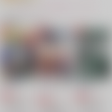
天城燐音×HiMERU
天城燐音×HiMERU
天城燐音×HiMERU
もっと見る！
サンプル
サンプル
サンプル
作品詳細
作品詳細
作品詳細
関連商品(カップリング)
RE:RECORDING
Russian Roulette
1,430
円
専売
（税込）
あんさんぶるスターズ！
天城燐音×HiMERU
サンプル
カート
Raging Heat!!
The supreme gambl
今日はお終い
Error code
ノットロマンス・プレ
Rough & Honey
e
鳩ほりっく
倫理本町
イバック
糖ましまし
鳩ほりっく
usami
787
787
倫理本町
円
専売
円
専売
（税込）
（税込）
629
944
629
円
円
円
専売
（税込）
（税込）
（税込）
あんさんぶるスターズ！
あんさんぶるスターズ！
2,577
円
（税込）
天城燐音×HiMERU
天城燐音×HiMERU
あんさんぶるスターズ！
天城燐音×HiMERU
天城燐音×HiMERU
天城燐音×HiMERU
天城燐音×HiMERU