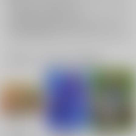
返品については
こちら
をご覧下さい。
おまとめ配送については
こちら
をご覧下さい。
再販投票については
こちら
をご覧下さい。
イベント応募券付商品などをご購入の際は毎度便をご利用ください。
詳細は
こちら
をご覧ください。
一緒に買われている同人作品または類似商品
RE:RECORDING
RE:RECORDING2
荊のきみへ3