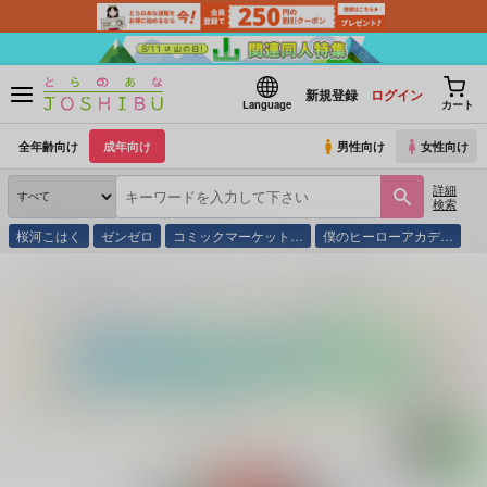
新規登録
ログイン
Language
カート
全年齢向け
成年向け
男性向け
女性向け
詳細
検索
桜河こはく
ゼンゼロ
コミックマーケット…
僕のヒーローアカデ…
とらのあな通販
同人誌
Russian Roulette
ハッピーキツネライフ