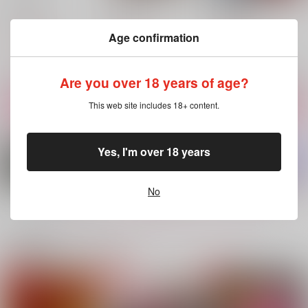
TOY PANI
VoW to do！
VOLATILE
fennel
fennel
Y-MONDS.
Age confirmation
1,100
4,715
1,257
円
円
円
（税込）
（税込）
（税込）
ヴァッシュ×ウルフウッド
ヴァッシュ×ウルフウッド
ヴァッシュ×ウルフウッド
Are you over 18 years of age?
サンプル
サンプル
サンプル
This web site includes 18+ content.
作品詳細
作品詳細
作品詳細
Yes, I'm over 18 years
No
もっと見る！
関連商品(カップリング)
RE still,you
On Your Mark
天使に手を伸ばす
はぴねぇす
寄
meltdown