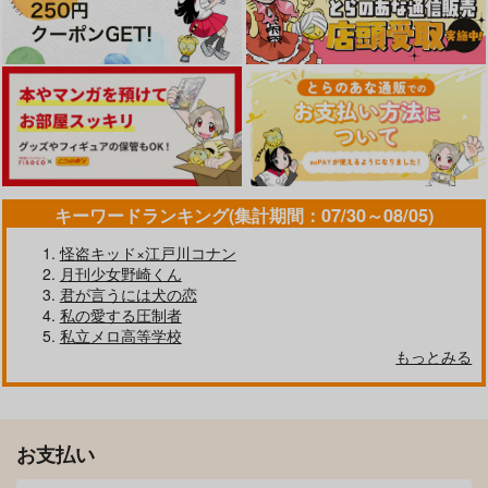
キャラメルチョコレッ
787
707
円
円
（税込）
（税込）
サンプル
サンプル
サンプル
ト
小宮×トガシ
五条悟×虎杖悠仁
1,100
カート
カート
カート
円
（税込）
宮城リョータ×安田靖春
サンプル
サンプル
サンプル
作品詳細
作品詳細
作品詳細
キーワードランキング(集計期間：07/30～08/05)
怪盗キッド×江戸川コナン
月刊少女野崎くん
君が言うには犬の恋
私の愛する圧制者
私立メロ高等学校
もっとみる
Mr's
まこほんと荘
440
円
専売
（税込）
スラムダンク
お支払い
A Thousand Years
Strawberry Time
宮城リョータ×彩子
Obsidian
ねこねてる