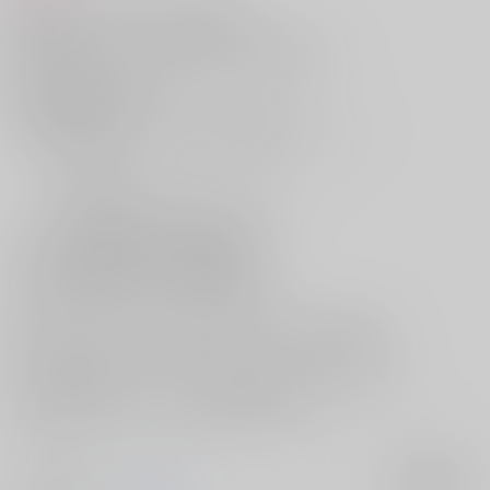
彩子と一緒にテレビを観ていた最中、
彼女にキスしたくなり、顔を寄せたリョータ。
彩子は少し迷った末に、リョータのキスを受け入れ…。
彩子に何度も口付けながら、
彼女の服を脱がせようとしたリョータだが、
「ちょっと待って！」とストップを掛けられてしまい――
「 してもいいけど
今日は私がするからおとなしくしてて！ 」
サークル【春の雪】がお贈りする新刊は、
リョータと彩子がセックスするお話♡
[スラムダンク]宮城リョータ×彩子本、
『wait a minute!』がとらのあなに登場です！
最近、いつもリョータのペースになっていることが癪であり、
今日は自分が彼のことを可愛がってあげようと思った彩子。
そんな彩子主導で行われる、リョ彩の濃厚イチャラブエッチを、
是非お手元にてじっくりとご堪能くださいませ♡
サークル名
春の雪