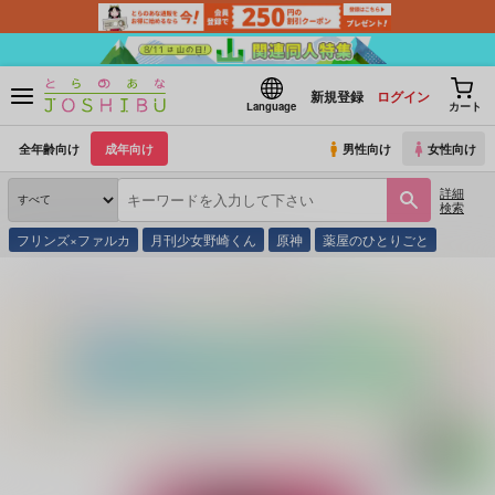
新規登録
ログイン
Language
カート
全年齢向け
成年向け
男性向け
女性向け
詳細
検索
フリンズ×ファルカ
月刊少女野崎くん
原神
薬屋のひとりごと
とらのあな通販
同人誌
春の雪
wait a minute!