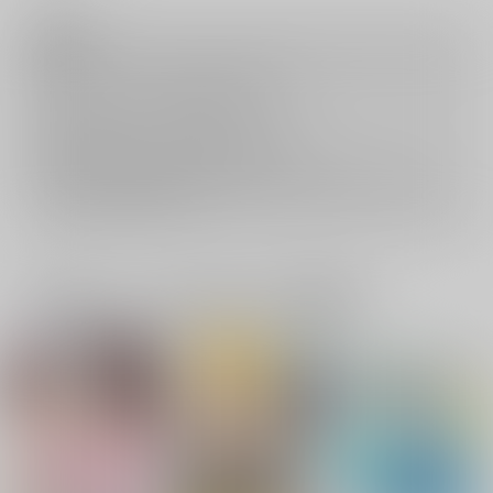
注意事項
キャンセルについては
こちら
をご覧下さい。
返品については
こちら
をご覧下さい。
おまとめ配送については
こちら
をご覧下さい。
再販投票については
こちら
をご覧下さい。
イベント応募券付商品などをご購入の際は毎度便をご利用ください。
詳細は
こちら
をご覧ください。
一緒に買われている同人作品または類似商品