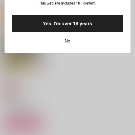
This web site includes 18+ content.
春の恋、ひとひら
Sparkling
POKER FACE
Yes, I'm over 18 years
星屑ケーキ
北斗七星
北斗七星
880
597
787
円
円
円
（税込）
（税込）
（税込）
狛治×恋雪
アスラン×カガリ
アスラン×カガリ
No
サンプル
サンプル
サンプル
作品詳細
作品詳細
作品詳細
夜風にほどけて
春の雪
787
円
専売
（税込）
Dr.STONE
七海龍水×スイカ
サンプル
カート