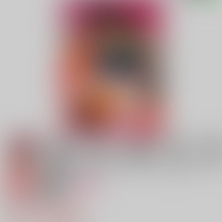
専売
18禁
女性向け
wait a minute!
787円（税込）