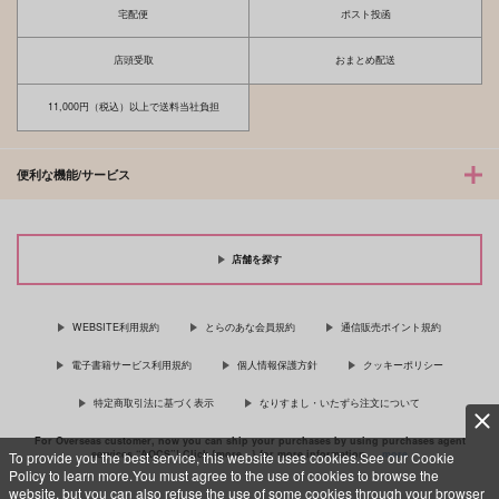
宅配便
ポスト投函
店頭受取
おまとめ配送
11,000円（税込）以上で送料当社負担
便利な機能/サービス
店舗を探す
WEBSITE利用規約
とらのあな会員規約
通信販売ポイント規約
電子書籍サービス利用規約
個人情報保護方針
クッキーポリシー
特定商取引法に基づく表示
なりすまし・いたずら注文について
For Overseas customer, now you can ship your purchases by using purchases agent
services “AOCS”! Click {more…} for more information …
more
To provide you the best service, this website uses cookies.See our Cookie
Policy to learn more.You must agree to the use of cookies to browse the
website, but you can also refuse the use of some cookies through your browser