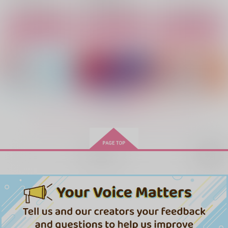
シークレット・プロヒ
リョータとアヤコのは
熱帯夜
ビション・ベイビー
なし Bitter
サンプル
サンプル
サンプル
kushagara
まこほんと荘
まこほんと荘
550
カート
カート
カート
円
（税込）
440
550
円
円
（税込）
（税込）
宮城リョータ×彩子
宮城リョータ×彩子
宮城リョータ×彩子
サンプル
サンプル
サンプル
作品詳細
作品詳細
作品詳細
もっと見る！
再販希望
リョータとアヤコのは
シークレット・プロヒ
リョータとアヤコのは
なし Milky
ビション・ベイビー
なし Bitter
まこほんと荘
まこほんと荘
まこほんと荘
550
440
550
円
円
専売
専売
円
専売
（税込）
（税込）
（税込）
スラムダンク
スラムダンク
スラムダンク
Mr's
リョータとアヤコのは
リョータとアヤコのは
宮城リョータ×彩子
宮城リョータ×彩子
宮城リョータ×彩子