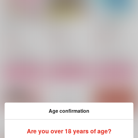
覚えていなくちゃ意味
夜風にほどけて
男女三角夏物語
がない!!
春の雪
まこほんと荘
ももまんうまい
787
550
円
円
（税込）
（税込）
550
円
（税込）
七海龍水×スイカ
宮城リョータ×彩子
宮城リョータ×彩子
サンプル
サンプル
サンプル
作品詳細
作品詳細
作品詳細
Age confirmation
もっと見る！
Are you over 18 years of age?
関連商品(サークル)