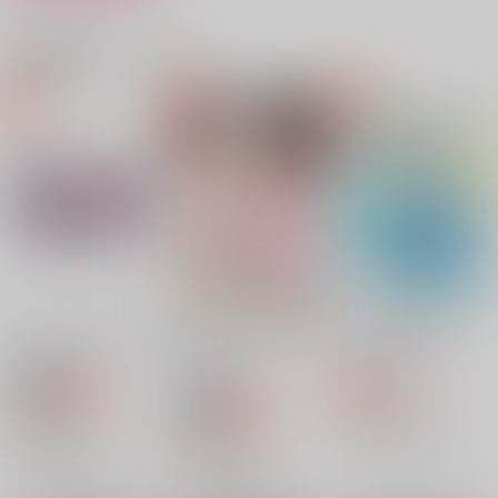
百花の王
ぬいステッカーセット
リョータとアヤコのは
なし Milky
北斗七星
ももまんうまい
関連商品(カップリング)
まこほんと荘
865
165
円
円
（税込）
（税込）
550
円
（税込）
アスラン×カガリ
宮城リョータ×彩子
宮城リョータ×彩子
サンプル
サンプル
サンプル
作品詳細
作品詳細
作品詳細
ぬいステッカーセット
覚えていなくちゃ意味
男女三角夏物語
がない!!
ももまんうまい
まこほんと荘
ももまんうまい
550
セール中
専売
円
専売
（税込）
セール中
専売
165
円
スラムダンク
（税込）
550
円
（税込）
宮城リョータ×彩子
スラムダンク
スラムダンク
宮城リョータ×彩子
宮城リョータ×彩子