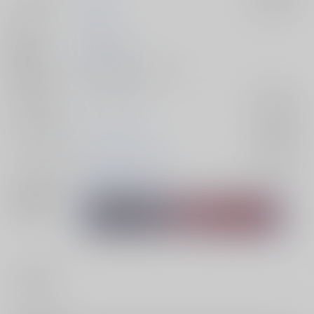
入荷アラート
作家
雪路
発行日
2023/07/30
種別/サイズ
同人誌 - 漫画/ Ａ５ 40p
ジャンル/
スラムダンク
入荷アラート
サブジャンル
カップリング
宮城リョータ×彩子
入荷アラート
メインキャラ
宮城リョータ
彩子
関連特集
#
男女CP