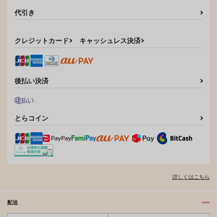
サンプル
1,572
550
代引き
円
円
（税込）
（税込）
カート
クレフ×龍咲海
安室透×榎本梓
クレジットカード
キャッシュレス決済
サンプル
サンプル
作品詳細
作品詳細
後払い決済
とらコイン
詳しくはこちら
配送