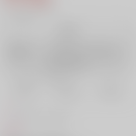
7
通販ポイント：
pt獲得
？
╳
：在庫なし
再販希望
店舗在庫
欲しいものリストに追加
再入荷を通知する
おまとめ目安と発送目安
?
毎度便
定期便（週1)
定期便（月2)
未定から
未定から
未定から
5日以内に発送
10日以内に発送
14日以内に発送
コメント
リョータと彩子がセックスする本です。
商品紹介