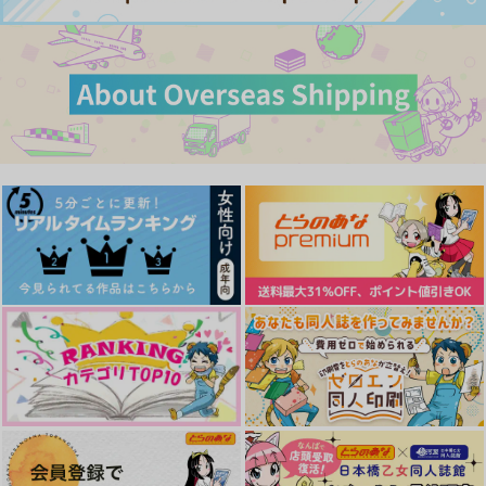
なし Sweet
なし Poppin'&mint
まこほんと荘
サンプル
サンプル
サンプル
まこほんと荘
まこほんと荘
440
円
（税込）
550
550
円
円
（税込）
カート
カート
カート
（税込）
宮城リョータ×彩子
宮城リョータ×彩子
宮城リョータ×彩子
サンプル
サンプル
サンプル
作品詳細
作品詳細
作品詳細
熱帯夜
リョータとアヤコのは
リョータとアヤコのは
なし Sweet
なし Poppin'&mint
kushagara
まこほんと荘
まこほんと荘
550
円
専売
（税込）
550
550
円
専売
円
専売
（税込）
（税込）
スラムダンク
Beat Per Minute
春の雪
ビタースイートデイド
スラムダンク
スラムダンク
宮城リョータ×彩子
リーム
宮城リョータ×彩子
宮城リョータ×彩子
かんみや
Star House。