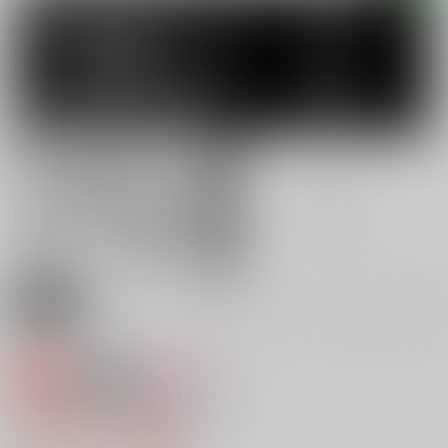
専売
18禁
女性向け
animal dance 総集編 改訂版
3,584円（税込）