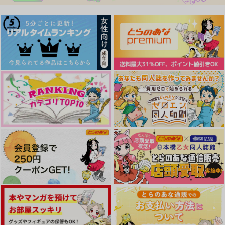
作品詳細
作品詳細
作品詳細
Catte
ANIMAL KINGDOM
Vic Village
ガラパゴス台風
3,000
787
円
円
（税込）
（税込）
虎杖悠仁×脹相
サンプル
サンプル
作品詳細
作品詳細