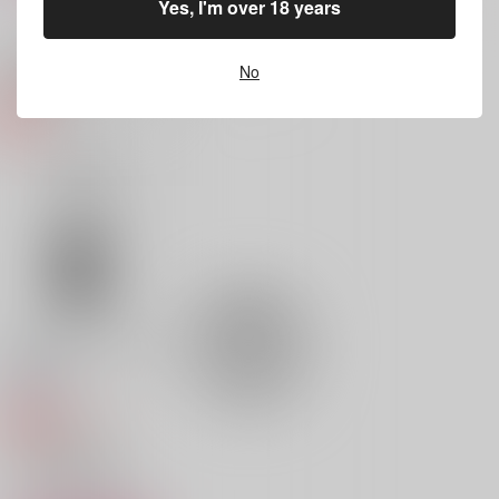
もっと見る！
Yes, I'm over 18 years
サンプル
サンプル
サンプル
関連商品(カップリング)
No
作品詳細
作品詳細
作品詳細
嘘をつくのも きみと
嘘をつくのも きみと
きみを探して街めぐ
おなじで 2
おなじで
り 2
O-Leo
O-Leo
O-Leo
1,430
1,430
円
円
専売
専売
セール中
専売
（税込）
（税込）
1,320
Fate
Fate
円
（税込）
クー・フーリン×エミヤ
クー・フーリン×エミヤ
チ。-地球の運動について-
オクジー×バデーニ
サンプル
サンプル
サンプル
バニーとトマト缶と異
カート
カート
カート
世界転生
HELLO! WORKINGM
かくも長き滞在
バニーとトマト缶と異
AN
世界転生
邪文庫
月光盗賊
月光盗賊
邪文庫
250
円
専売
629
（税込）
円
（税込）
629
250
円
TIGER & BUNNY
円
（税込）
（税込）
虎徹×バーナビー
バーナビー×虎徹
虎徹×バーナビー
バーナビー×虎徹