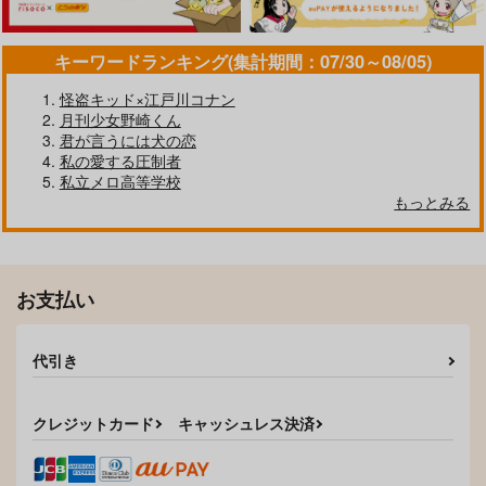
キーワードランキング(集計期間：07/30～08/05)
怪盗キッド×江戸川コナン
月刊少女野崎くん
君が言うには犬の恋
私の愛する圧制者
私立メロ高等学校
もっとみる
お支払い
代引き
クレジットカード
キャッシュレス決済