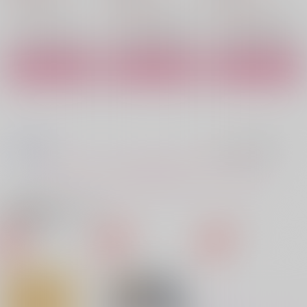
1,430
1,430
円
円
（税込）
（税込）
オクジー×バデーニ
クー・フーリン×エミヤ
クー・フーリン×エミヤ
サンプル
サンプル
サンプル
作品詳細
作品詳細
作品詳細
もっと見る！
関連商品(サークル)
きみを探して街めぐ
愛などないが、ぐあい
それを未練と笑うなら
り 2
はいい
O-Leo
O-Leo
O-Leo
1,430
円
（税込）
1,320
1,430
円
円
（税込）
（税込）
クー・フーリン×エミヤ