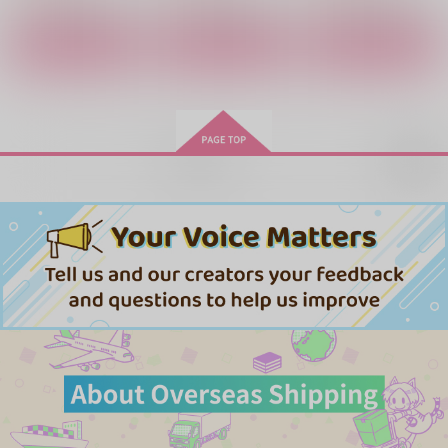
ed
サンプル
サンプル
サンプル
サンプル
サンプル
サンプル
作品詳細
作品詳細
作品詳細
作品詳細
作品詳細
作品詳細
再販希望
黄金の王冠と薔薇の花
風蝕
多種宿虎
冠～
ゆすら工房
陽だまりの館
Crown & Garland～
ノースダコタ！
1,887
2,357
円
円
（税込）
（税込）
2,357
円
（税込）
セトス×放浪者
両面宿儺×虎杖悠仁
ライアン×カリーナ
サンプル
サンプル
サンプル