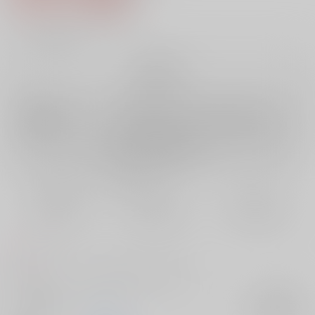
32
通販ポイント：
pt獲得
？
╳
：在庫なし
再販希望
店舗在庫
欲しいものリストに追加
再入荷を通知する
おまとめ目安と発送目安
?
毎度便
定期便（週1)
定期便（月2)
未定から
未定から
未定から
5日以内に発送
10日以内に発送
14日以内に発送
コメント
兎虎。セクピスパロ。公式をなぞる半パラレル。
サークル名
O-Leo
入荷アラート