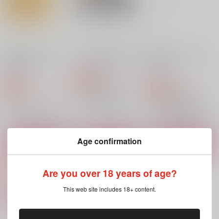
オクジー×バデーニ
ビーマ×ドゥリーヨダナ
サンプル
サンプル
サンプル
作品詳細
作品詳細
作品詳細
嘘をつくのも きみと
それを未練と笑うなら
愛などないが、ぐあい
おなじで 3
はいい
O-Leo
O-Leo
O-Leo
1,430
円
専売
（税込）
1,430
1,430
円
専売
円
専売
（税込）
（税込）
Fate/Grand Order
Fate
Fate/Grand Order
クー・フーリン×エミヤ
クー・フーリン×エミヤ
ビーマ×ドゥリーヨダナ
サンプル
サンプル
サンプル
Age confirmation
カート
カート
カート
嘘をつくのも きみと
嘘をつくのも きみと
嘘をつくのも きみと
Are you over 18 years of age?
おなじで 3
おなじで 2
おなじで
This web site includes 18+ content.
O-Leo
O-Leo
O-Leo
1,430
1,430
1,430
円
円
円
（税込）
（税込）
（税込）
クー・フーリン×エミヤ
クー・フーリン×エミヤ
クー・フーリン×エミヤ