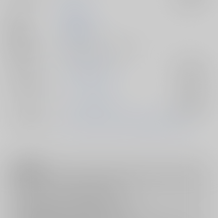
作家
安藤ゆゆ
発行日
2023/05/03
種別/サイズ
同人誌 - 小説/ Ａ５ 230p
ジャンル/
TIGER & BUNNY
入荷アラート
サブジャンル
カップリング
バーナビー×虎徹
入荷アラート
メインキャラ
バーナビー・ブルックスJr.
鏑木・T・虎徹
注意事項
キャンセルについては
こちら
をご覧下さい。
返品については
こちら
をご覧下さい。
おまとめ配送については
こちら
をご覧下さい。