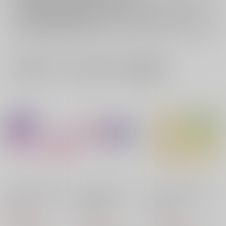
再販投票については
こちら
をご覧下さい。
イベント応募券付商品などをご購入の際は毎度便をご利用ください。
詳細は
こちら
をご覧ください。
一緒に買われている同人作品または類似商品
きみを探して街めぐり
きみがいると さみし
つがいと定めた その
くないとか
鳥は
O-Leo
O-Leo
O-Leo
1,320
円
（税込）