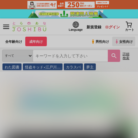
新規登録
ログイン
Language
カート
全年齢向け
成年向け
男性向け
女性向け
詳細
検索
わた図書
怪盗キッド×江戸川…
カラスバ
夢主
とらのあな通販
同人誌
O-Leo
animal dance 総集編 改訂版