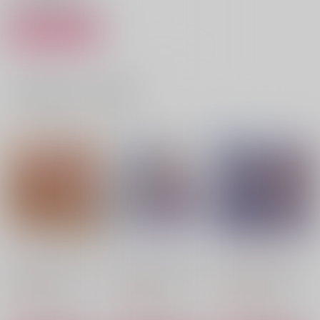
サンプル
サンプル
サンプル
サンプル
カート
作品詳細
作品詳細
作品詳細
一緒に買われている商品
つがいと定めた その
きみがいると さみし
きみを探して街めぐり
鳥は
くないとか
O-Leo
O-Leo
O-Leo
セール中
専売
1,430
1,430
円
円
専売
専売
（税込）
（税込）
1,320
円
（税込）
Fate
Fate/Grand Order
チ。-地球の運動について-
クー・フーリン×エミヤ
クー・フーリン×エミヤ
オクジー×バデーニ
サンプル
サンプル
サンプル
BATTLE SHIP WILD
恋の芽吹く日、いつか
親愛でないなら
TIGER! 6
カート
カート
カート
比翼ノ鳥
比翼ノ鳥
記憶にございませ
627
785
円
円
（税込）
（税込）
(CD)「プロジェクトセ
(CD)「プロジェクトセ
ん。
(CD)「プロジェクトセ
キース×イワン
カイ カラフルステー
カイ カラフルステー
キース×イワン
カイ カラフルステー
658
円
ジ！ feat. 初音ミク」
ジ！ feat. 初音ミク」
ジ！ feat. 初音ミク」
（税込）
1,540
1,540
3,520
円
円
円
（税込）
（税込）
その音が鳴るな
透明なパレット/スタ
（税込）
Leo/need SEKAI ALB
バーナビー×虎徹
ら/Sympathy/Leo/ne
ー/Leo/need
UM vol.3(通常盤)