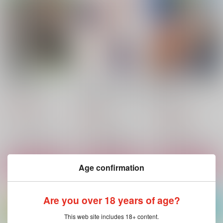
A good things
モーニング・ラブ・コ
Bouquet of flowers f
ール【オマケなし版】
or you
カロナール
M.David
いぬのごはん
1,572
円
（税込）
629
1,572
円
円
（税込）
（税込）
スモーカー×夢主
スモーカー×女夢主
サンジ×夢主
サンプル
サンプル
サンプル
作品詳細
作品詳細
作品詳細
Age confirmation
Are you over 18 years of age?
This web site includes 18+ content.