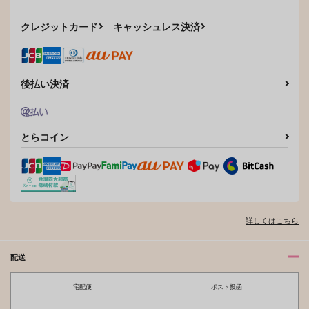
クレジットカード
キャッシュレス決済
後払い決済
とらコイン
詳しくはこちら
配送
宅配便
ポスト投函