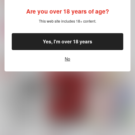
BANANA FISH
アッシュ×奥村英二
アッシュ×奥村英二
Are you over 18 years of age?
サンプル
サンプル
This web site includes 18+ content.
カート
カート
Yes, I'm over 18 years
恋人ー猫の日
いつか見るのはあなた
またね、明日のきみ
の夢
nijimasu_story
小鳥と石
関連商品(カップリング)
MP/02
No
1,400
790
円
円
（税込）
（税込）
2,279
円
（税込）
アッシュ×奥村英二
アッシュ×奥村英二
アッシュ×奥村英二
サンプル
サンプル
サンプル
作品詳細
作品詳細
作品詳細
バイトリーダーえいじ
地獄に吹く風
やきもちやきのグリー
くん（2）