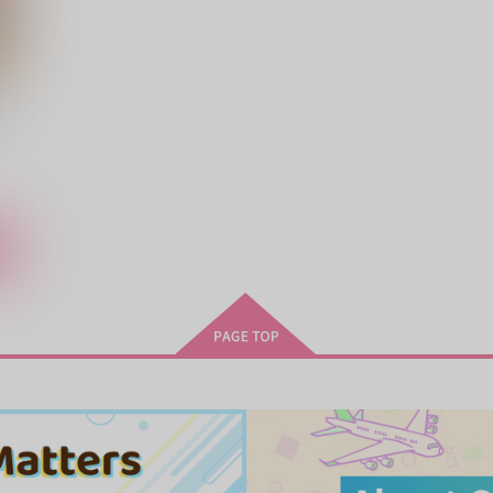
サンプル
作品詳細
サンプル
作品詳細
、
る
こ
結婚するまでえっちなことは
結婚するまでえっちなことは
禁止です！終(２冊セット)
禁止です！２
ミヤベ亭
ミヤベ亭
2,987
1,257
9
円
円
（税込）
（税込）
糸師冴×女夢主
糸師冴×女夢主