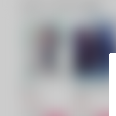
一緒に買われている同人作品または類似商品
皇帝どろっぷ4
ビジネスマンと運転手 -結婚
への道のり-
dorodoro
あかはち
1,100
円
（税込）
3,660
円
（税込）
カイザー×潔世一
ビジネスマン