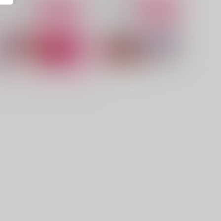
サンプル
作品詳細
サンプル
作品詳細
結婚するまでえっちなことは
結婚するまでえっちなことは
禁止で…
禁止でした。
ミヤベ亭
ミヤベ亭
29
944
円
円
（税込）
（税込）
糸師冴×女夢主
糸師冴×女夢主