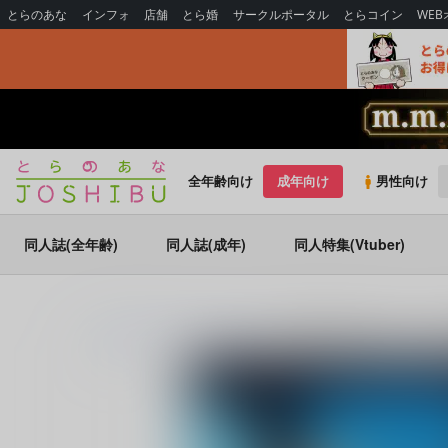
とらのあな
インフォ
店舗
とら婚
サークルポータル
とらコイン
WE
全年齢向け
成年向け
男性向け
同人誌(全年齢)
同人誌(成年)
同人特集(Vtuber)
とらのあな通販
同人誌
坂みち
宰相閣下と結婚することにな