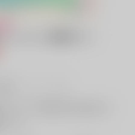
け
ることになった魔術師さん４
込）
販希望
欲しいものリストに追加
る