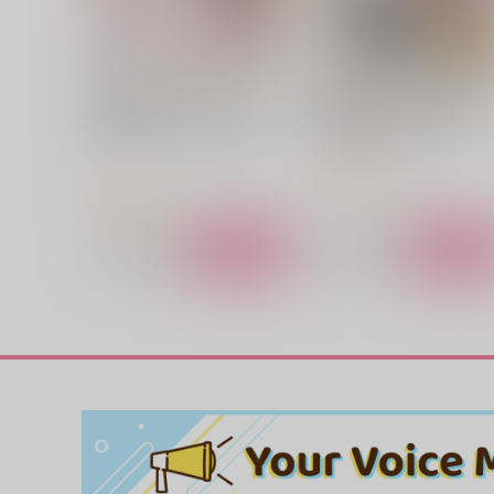
サンプル
作品詳細
サンプル
作品詳細
政略結婚の相手に「私のこと
我が家と異世界がつながり
好きになって」とお祈りした
獣耳幼女たちのお世話をす
結果 1
ことになった件
キルタイムコミュニケーショ
マッグガーデン
ン
1,540
円
（税込）
792
円
（税込）
サンプル
作品詳細
サンプル
作品詳細
結婚するまでえっちなことは
結婚したくないので××する
禁止でした。２
とにしました【オマケ無し
版】
ミヤベ亭
トコトコ
1,337
1,415
円
円
（税込）
（税込）
糸師冴×女夢主
五条悟×夏油傑