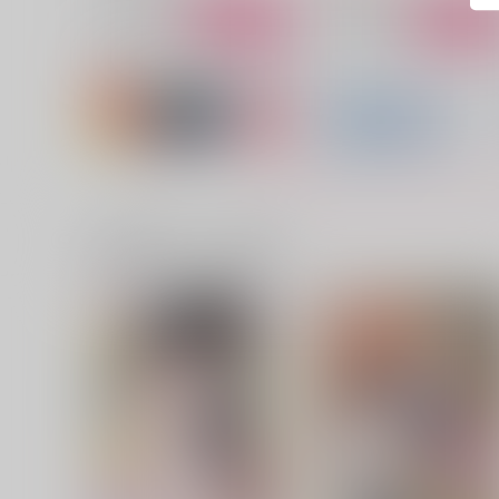
サンプル
作品詳細
サンプル
作品詳細
一緒に買われている商品
もうメスイキなんて絶対しな
好きじゃないってことにし
い
おく
dorodoro
Amelia
787
944
円
円
（税込）
（税込）
カイザー×潔世一
ヌヴィレット×リオセスリ