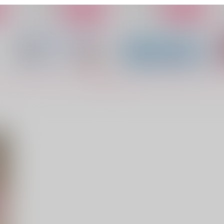
サンプル
作品詳細
サンプル
作品詳細
もっと見る！
て
隣国の黒騎士と結婚すること
ST☆RISHが見守っていたら
になった件
トキヤと春歌が結婚すること
になった件
花鎮め
Cedor Child
472
2,044
6
円
円
（税込）
（税込）
青柳冬弥×東雲彰人
一ノ瀬トキヤ×七海春歌