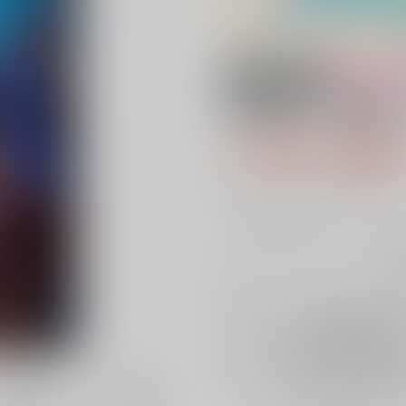
18禁
女性向
宰相閣下と結婚す
1,100円（税
10
通販ポイント：
pt獲得
？
╳
：在庫なし
再
店舗在庫
を確認
再入荷を通知す