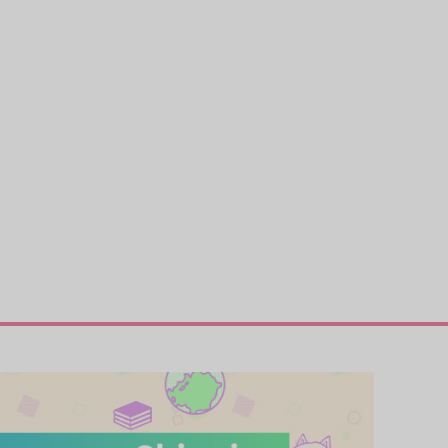
サンプル
作品詳細
サンプル
作品詳細
結婚するまでえっちなことは
結婚するまでえっちなことは
禁止です！３
禁止です！
ミヤベ亭
ミヤベ亭
44
944
円
円
（税込）
（税込）
糸師冴×女夢主
糸師冴×女夢主