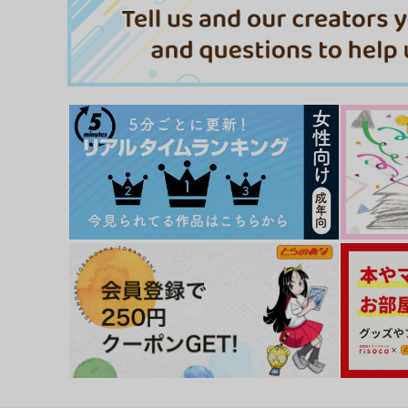
サンプル
作品詳細
サンプル
作品詳細
流され3P卒業旅行【フルカラ
雨夜の月-万年モブ俳優の俺
ー総集編】
なぜか超人気俳優のセフレ
なって執着される話-
FlowerBlade
acute girls
2,200
1,257
円
円
（税込）
（税込）