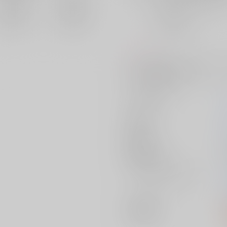
おまとめ目安と発送目安
?
毎度便
未定から
5日以内に発送
コメント
BL。宰相×魔術師。web掲載し
き下ろし同人誌です
サークル名
作家
発行日
種別/サイズ
ジャンル/
サブジャンル
関連特集