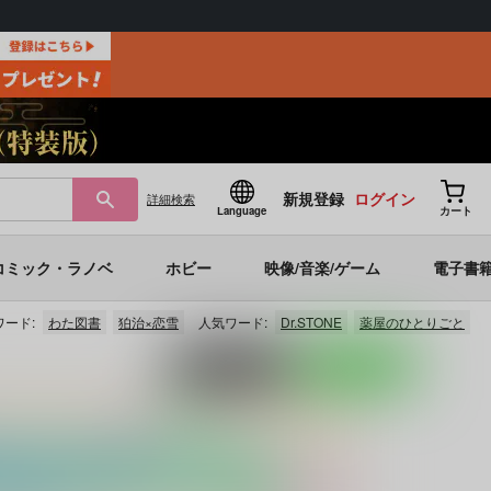
新規登録
ログイン
詳細
検索
Language
カート
コミック・ラノベ
ホビー
映像/音楽/ゲーム
電子書
ード:
わた図書
狛治×恋雪
人気ワード:
Dr.STONE
薬屋のひとりごと
ポストする
LINEで送る