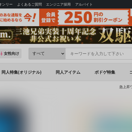
Bオンリー
よくあるご質問
エンジニア採用
アルバイト
女性向け
同人特集(オリジナル)
同人アイテム
ボドゲ特集
急上昇ワ
った魔術師さん４