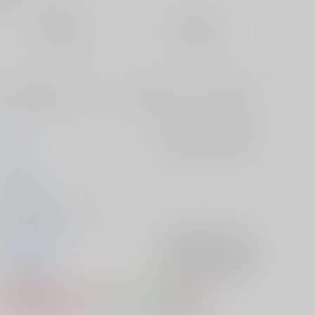
定期便（週1)
定期便（月2)
未定から
未定から
10日以内に発送
14日以内に発送
た「宰相閣下と結婚することになった魔術師さん4」のweb再録＋書
坂みち
入荷アラート
を設定
さか
2021/08/08
同人誌 - 小説/ Ａ５ 90p
JUNE/創作BL
入荷アラート
を設定
オリジナル
入荷アラート
を設定