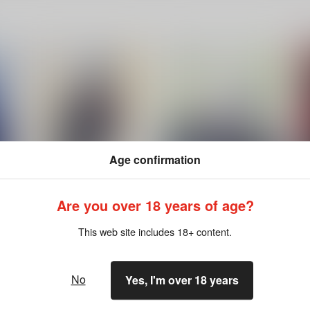
Age confirmation
Are you over 18 years of age?
This web site includes 18+ content.
皇帝どろっぷ
皇帝どろっぷ#3
dorodoro
dorodoro
d
1,887
944
1
円
円
（税込）
（税込）
No
Yes, I'm over 18 years
カイザー×潔世一
カイザー×潔世一