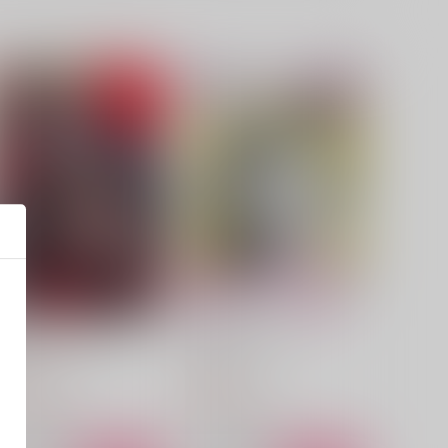
お前のせいで、俺は
ふたりのごはん２
orodoro
dorodoro
,257
629
円
円
（税込）
（税込）
カイザー×潔世一
カイザー×潔世一