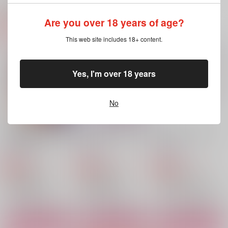
関連商品(サークル)
Are you over 18 years of age?
忘却曲線 VOL.08
【小冊子付】初恋イン
忘却曲線 1巻
This web site includes 18+ content.
シデント
http:404
http:404
http:404
629
4,149
円
円
（税込）
（税込）
3,850
円
（税込）
Yes, I'm over 18 years
アッシュ×奥村英二（奥村英二×アッシュ）
アッシュ×奥村英二（奥村英二×アッシュ）
奥村英二×アッシュ
サンプル
サンプル
サンプル
No
作品詳細
作品詳細
作品詳細
【特典付】凍える夢の
凍える夢の住処・合冊
Where the dream go
住処 VOL.2
版
es on
http:404
http:404
http:404
787
1,415
787
円
円
専売
専売
円
専売
（税込）
（税込）
（税込）
WIND BREAKER
WIND BREAKER
憂国のモリアーティ
梅宮一×桜遥
梅宮一×桜遥
シャーロック×ウィリアム
サンプル
サンプル
サンプル
カート
カート
カート