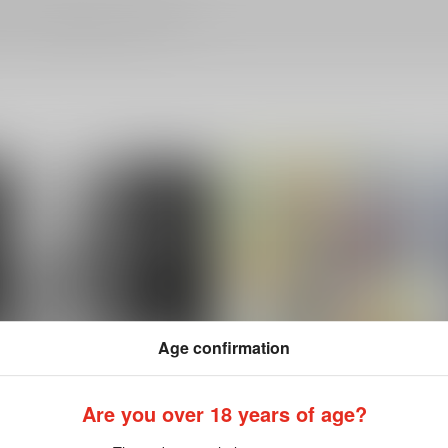
ださい。詳細は
こちら
をご覧ください。
Age confirmation
Are you over 18 years of age?
せ
くにちょぎ夜の真剣手合わせ
くにちょぎつめ！