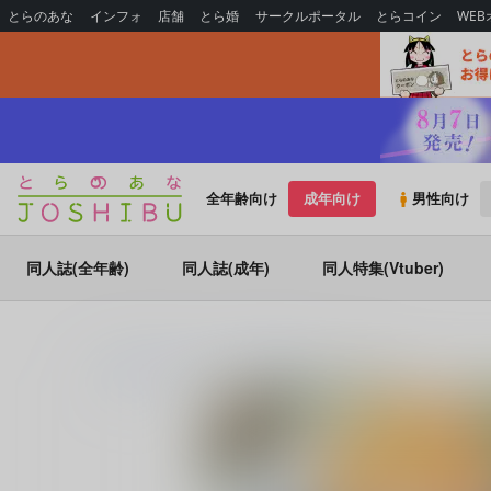
とらのあな
インフォ
店舗
とら婚
サークルポータル
とらコイン
WE
全年齢向け
成年向け
男性向け
同人誌(全年齢)
同人誌(成年)
同人特集(Vtuber)
とらのあな通販
同人誌
妄葬惑星
ラブポーション