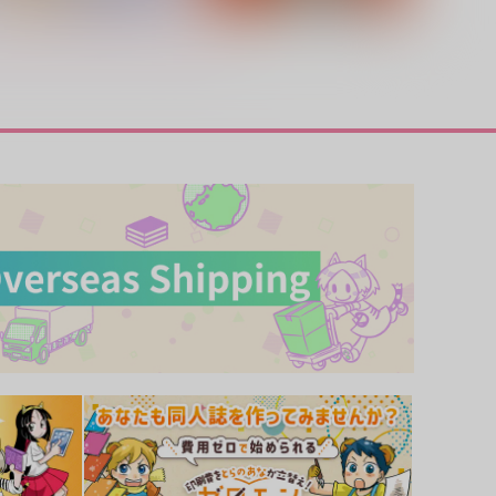
淫紋はお前を呼ぶ
ちょぎたまV
ピアノブラック
樹洞の森
87
787
円
円
（税込）
（税込）
山姥切国広×山姥切長義
山姥切国広×山姥切長義
サンプル
作品詳細
サンプル
作品詳細
鳩星に願いをキス
傷の帳/解前編
INK POWER
いであろっく
315
1,155
円
円
専売
専売
（税込）
（税込）
刀剣乱舞
刀剣乱舞
山姥切国広×山姥切長義
山姥切国広×山姥切長義
サンプル
カート
サンプル
カート