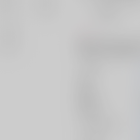
おまとめ目安と発送目安
?
毎度便
未定から
5日以内に発送
コメント
媚薬を１００本飲まないと出られ
本飲む編】【国広が100本飲む
ちするお話。※小スカ描写があり
サークル名
作家
発行日
種別/サイズ
初出イベント
ジャンル/
サブジャンル
カップリング