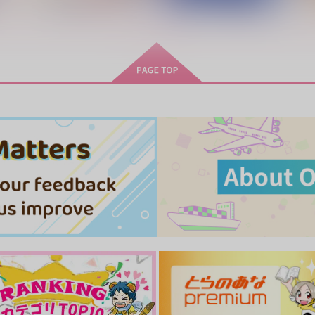
小田原抄録4
隠れ(公認)くにちょぎさんち
のちびひろくん
もっと見る！
PINK POWER
百式R
472
7
円
（税込）
787
円
（税込）
山姥切国広×山姥切長義
山姥切国広×山姥切長義
サンプル
作品詳細
サンプル
作品詳細
い
うちの写しはそんな事言わな
真冬の王は真夏の夢を見るか
い
AMBIVALENT
P
fefefe
1,572
円
専売
（税込）
629
円
（税込）
刀剣乱舞
刀剣乱舞
山姥切国広×山姥切長義
山姥切国広×山姥切長義
ト
サンプル
カート
サンプル
カート