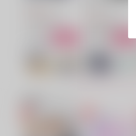
極
talisona
アナログわんこそば
1,179
円
（税込）
160
円
（税込）
山姥切国広×山姥切長義
山姥切国広×山姥切長義
サンプル
作品詳細
サンプル
作品詳細
関連商品(カップリング)