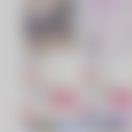
くにちょぎ再録集 −光芒−
くにちょぎが温泉旅館でし
ぽりする話
ONE CHANCE!
鳩時計
3,772
円
（税込）
472
円
（税込）
山姥切国広×山姥切長義
山姥切国広×山姥切長義
サンプル
作品詳細
サンプル
作品詳細
難易度・三つ星
４日間のバケーション☆
心肺停止
蒼い月と紅い風
2,515
787
円
円
専売
専売
（税込）
（税込）
刀剣乱舞
刀剣乱舞
山姥切国広×山姥切長義
山姥切国広×山姥切長義
サンプル
カート
サンプル
カー