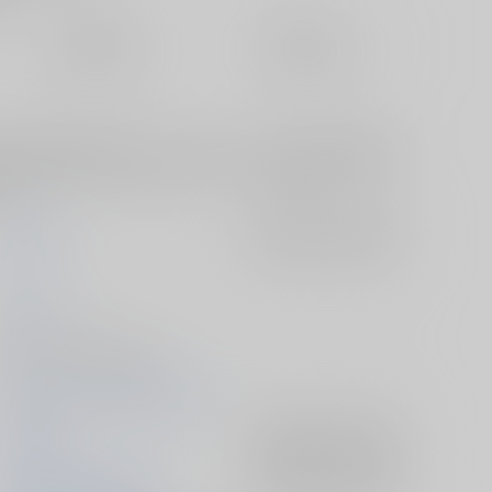
定期便（週1)
定期便（月2)
未定から
未定から
10日以内に発送
14日以内に発送
ない部屋に閉じ込められてしまった二人。本の中で【長義が100
編】【二人仲良く半分こ編】に分岐します。媚薬を飲んで甘々えっ
ます
妄葬惑星
入荷アラート
を設定
天
2020/10/11
同人誌 - 小説/ 文庫 56p
2020/10/11 閃華の刻 火華2020
刀剣乱舞
入荷アラート
を設定
山姥切国広×山姥切長義
入荷アラート
を設定