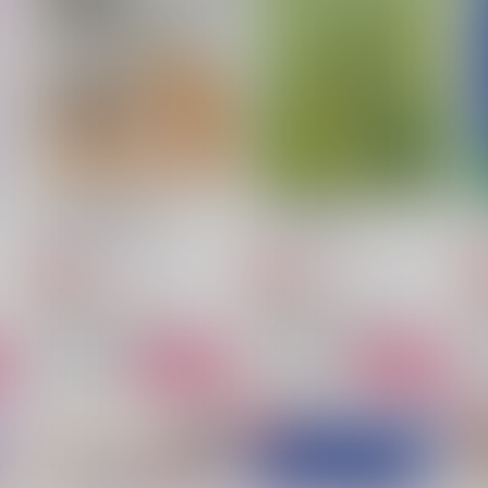
っ
鳩星に願いをキス
小田原抄録 総集編
PINK POWER
PINK POWER
P
315
1,572
4
円
円
（税込）
（税込）
山姥切国広×山姥切長義
山姥切国広×山姥切長義
サンプル
作品詳細
サンプル
作品詳細
山姥切長義の恋語り
もう一度お前を…
蒼い月と紅い風
インコの穴
3,144
315
円
円
専売
専売
（税込）
（税込）
刀剣乱舞
刀剣乱舞
山姥切国広×山姥切長義
山姥切国広×山姥切長義
ト
サンプル
カート
サンプル
カート