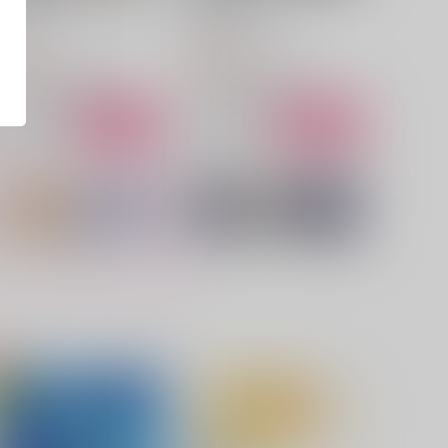
～告白編～
る話 vol.3
LLEY
ONE CHANCE!
44
959
円
円
（税込）
（税込）
山姥切国広×山姥切長義
山姥切国広×山姥切長義
サンプル
作品詳細
サンプル
作品詳細