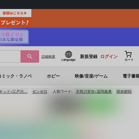
新規登録
ログイン
詳細
検索
Language
カート
コミック・ラノベ
ホビー
映像/音楽/ゲーム
電子書
キッド×江戸川…
ゼンゼロ
人気ワード:
不死川実弥×冨岡義勇
呪術廻戦
ポストする
LINEで送る