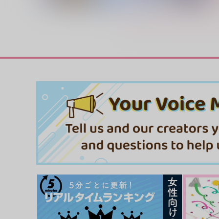
賞味期限は昨日
いづれあやめか…
PINK POWER
PINK POWER
472
472
円
円
（税込）
（税込）
山姥切国広×山姥切長義
山姥切国広×山姥切長義
サンプル
作品詳細
サンプル
作品詳細
ひとつなぎの起源-下-
nanashi再録集なしざんま
4SZNs
nanashi
990
3,144
円
円
専売
専売
（税込）
（税込）
刀剣乱舞
刀剣乱舞
山姥切国広×山姥切長義
山姥切国広×山姥切長義
サンプル
カート
サンプル
カー