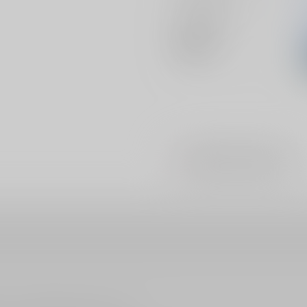
メインキャラ
関連特集
#
0418#一寸先はくにちょぎ！