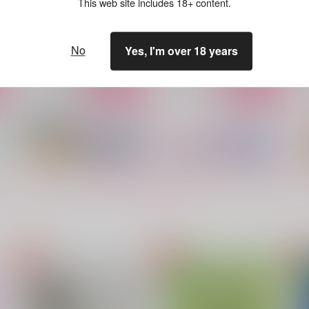
This web site includes 18+ content.
極2
ONE CHANCE!
アナログわんこそば
A
707
円
（税込）
237
9
円
（税込）
山姥切国広×山姥切長義
No
Yes, I'm over 18 years
山姥切国広×山姥切長義
サンプル
作品詳細
サンプル
作品詳細
もっと見る！