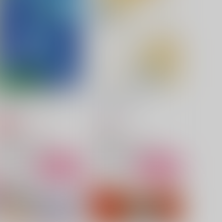
ヤマンバギリフタフリ
夏、君と花火する
INK POWER
PINK POWER
72
472
円
円
（税込）
（税込）
山姥切国広×山姥切長義
山姥切国広×山姥切長義
サンプル
作品詳細
サンプル
作品詳細
君が幸せなら、それでいい
手のひらに初恋
インコの穴
honey:xxx
629
472
円
円
専売
（税込）
（税込）
刀剣乱舞
刀剣乱舞
山姥切国広×山姥切長義
山姥切国広×山姥切長義
サンプル
カート
サンプル
カート