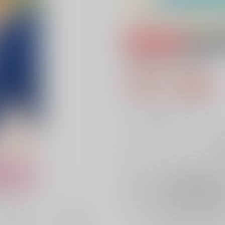
専売
18禁
ラブポーション
658円（税込
5
通販ポイント：
pt獲得
？
╳
：在庫なし
再
店舗在庫
を確認
再入荷を通知す