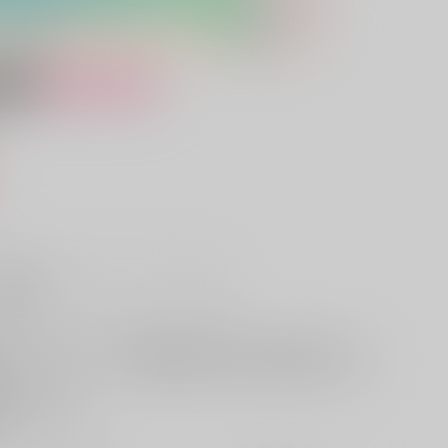
女性向け
）
販希望
欲しいものリストに追加
る