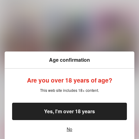
俺に下れクソうさぎ
未来永劫俺のもの
悟坊ちゃん！エッチな
PART3
のはいけません！
飴と蹴り
飴と蹴り
Blank Track
787
円
（税込）
787
792
円
円
（税込）
（税込）
カイザー×潔世一
カイザー×潔世一
五条悟×虎杖悠仁
サンプル
サンプル
サンプル
Age confirmation
作品詳細
作品詳細
作品詳細
世一のことが大大大大
飴と蹴りカイ潔再録集
俺に下れクソうさぎ
Are you over 18 years of age?
大好きな二人のカイザ
2
飴と蹴り
ーPART2
飴と蹴り
飴と蹴り
This web site includes 18+ content.
787
円
（税込）
787
2,357
円
円
（税込）
（税込）
ブルーロック
ブルーロック
ブルーロック
カイザー×潔世一
カイザー×潔世一
カイザー×潔世一
Yes, I'm over 18 years
サンプル
サンプル
サンプル
No
カート
カート
カート